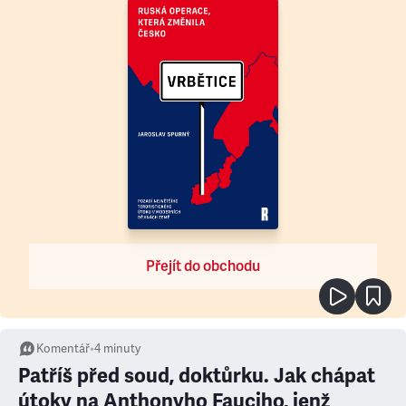
Přejít do obchodu
Komentář
•
4
minuty
Patříš před soud, doktůrku. Jak chápat
útoky na Anthonyho Fauciho, jenž