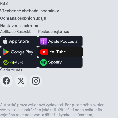
RSS
Všeobecné obchodní podmínky
Ochrana osobních údajů
Nastavení soukromí
Aplikace Respekt
Poslouchejte nás
Sledujte nás
Autorská práva vykonává vydavatel. Bez písemného svolení
vydavatele je zakázáno jakékoli užití částí nebo celku díla,
zejména rozmnožování a šíření jakýmkoli způsobem,