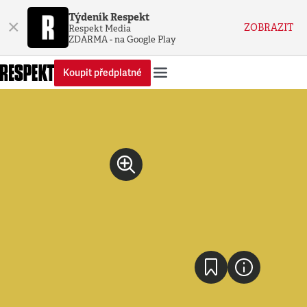
Týdeník Respekt
×
ZOBRAZIT
Respekt Media
ZDARMA - na Google Play
Koupit předplatné