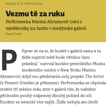
Kultura
•
17. 8. 2014
•
6
minut
Vezmu tě za ruku
Performerka Marina Abramović tráví s
návštěvníky 512 hodin v londýnské galerii
Pavel Turek
P
řiprav se na to, že budeš v galerii sama a ta
židle naproti tobě bude většinu času
prázdná,“ varoval kurátor prestižního Muzea
moderního umění v New Yorku Marinu
The Artist
Abramović, když mu představila svůj projekt
Is Present
(Umělec je přítomen). Performerka se chystala
strávit tři měsíce roku 2010 v galerii tím, že nabídne
příchozím pouhý vzájemný dlouhý pohled do očí.
Kurátor se nemohl více mýlit. Židle nebyla ani chvíli