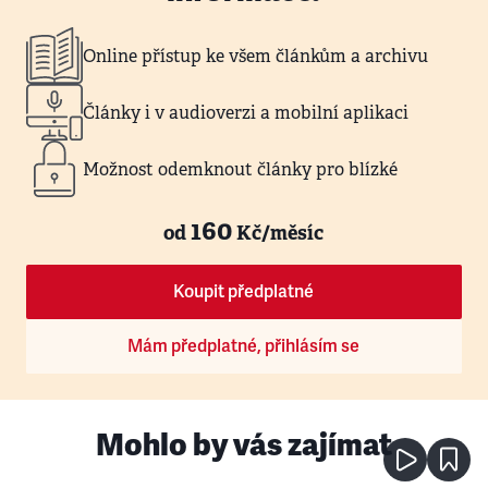
Online přístup ke všem článkům a archivu
Články i v audioverzi a mobilní aplikaci
Možnost odemknout články pro blízké
160
od
Kč/měsíc
Koupit předplatné
Mám předplatné, přihlásím se
Mohlo by vás zajímat