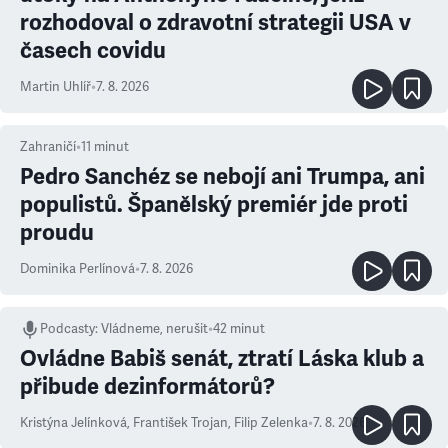
rozhodoval o zdravotní strategii USA v
časech covidu
Martin Uhlíř
•
7. 8. 2026
Zahraničí
•
11
minut
Pedro Sanchéz se nebojí ani Trumpa, ani
populistů. Španělský premiér jde proti
proudu
Dominika Perlínová
•
7. 8. 2026
Podcasty
:
Vládneme, nerušit
•
42 minut
Ovládne Babiš senát, ztratí Láska klub a
přibude dezinformátorů?
Kristýna Jelínková
,
František Trojan
,
Filip Zelenka
•
7. 8. 2026