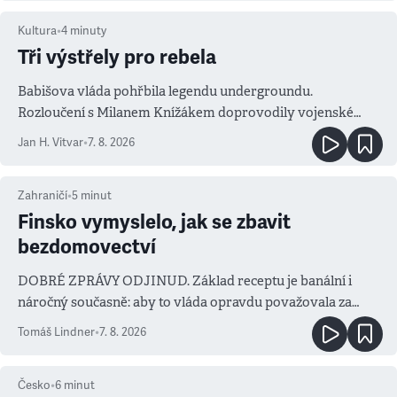
Kultura
•
4
minuty
Tři výstřely pro rebela
Babišova vláda pohřbila legendu undergroundu.
Rozloučení s Milanem Knížákem doprovodily vojenské
salvy i kritika pokrokářů
Jan H. Vitvar
•
7. 8. 2026
Zahraničí
•
5
minut
Finsko vymyslelo, jak se zbavit
bezdomovectví
DOBRÉ ZPRÁVY ODJINUD. Základ receptu je banální i
náročný současně: aby to vláda opravdu považovala za
prioritu
Tomáš Lindner
•
7. 8. 2026
Česko
•
6
minut