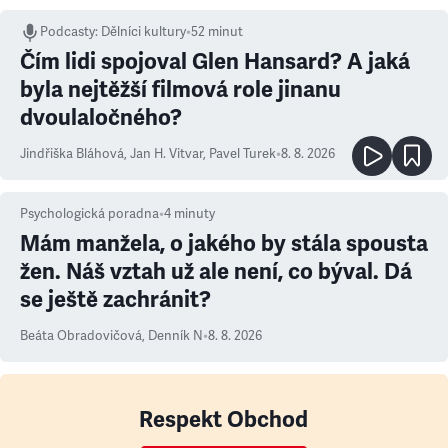
Podcasty
:
Dělníci kultury
•
52 minut
Čím lidi spojoval Glen Hansard? A jaká
byla nejtěžší filmová role jinanu
dvoulaločného?
Jindřiška Bláhová
,
Jan H. Vitvar
,
Pavel Turek
•
8. 8. 2026
Psychologická poradna
•
4
minuty
Mám manžela, o jakého by stála spousta
žen. Náš vztah už ale není, co býval. Dá
se ještě zachránit?
Beáta Obradovičová
,
Denník N
•
8. 8. 2026
Respekt Obchod