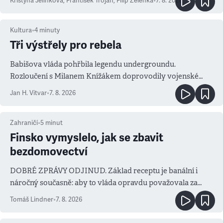
Kristýna Jelínková
,
František Trojan
,
Filip Zelenka
•
7. 8. 2026
Kultura
•
4
minuty
Tři výstřely pro rebela
Babišova vláda pohřbila legendu undergroundu.
Rozloučení s Milanem Knížákem doprovodily vojenské
salvy i kritika pokrokářů
Jan H. Vitvar
•
7. 8. 2026
Zahraničí
•
5
minut
Finsko vymyslelo, jak se zbavit
bezdomovectví
DOBRÉ ZPRÁVY ODJINUD. Základ receptu je banální i
náročný současně: aby to vláda opravdu považovala za
prioritu
Tomáš Lindner
•
7. 8. 2026