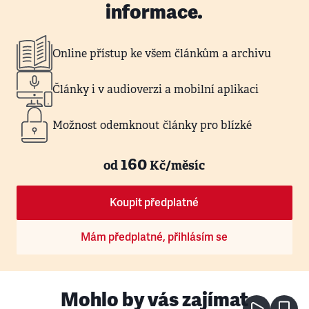
informace.
Online přístup ke všem článkům a archivu
Články i v audioverzi a mobilní aplikaci
Možnost odemknout články pro blízké
160
od
Kč/měsíc
Koupit předplatné
Mám předplatné, přihlásím se
Mohlo by vás zajímat