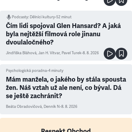
Podcasty
:
Dělníci kultury
•
52 minut
Čím lidi spojoval Glen Hansard? A jaká
byla nejtěžší filmová role jinanu
dvoulaločného?
Jindřiška Bláhová
,
Jan H. Vitvar
,
Pavel Turek
•
8. 8. 2026
Psychologická poradna
•
4
minuty
Mám manžela, o jakého by stála spousta
žen. Náš vztah už ale není, co býval. Dá
se ještě zachránit?
Beáta Obradovičová
,
Denník N
•
8. 8. 2026
Respekt Obchod