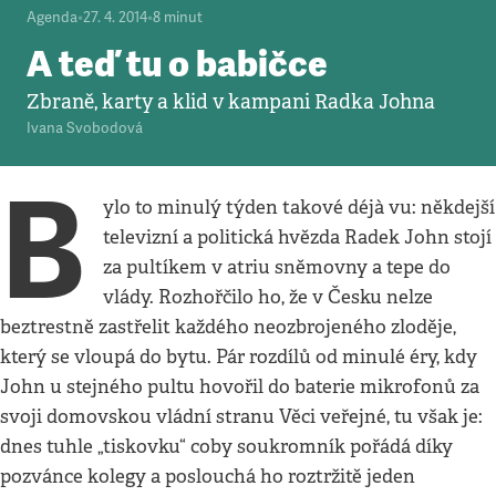
Agenda
•
27. 4. 2014
•
8
minut
A teď tu o babičce
Zbraně, karty a klid v kampani Radka Johna
Ivana Svobodová
B
ylo to minulý týden takové déjà vu: někdejší
televizní a politická hvězda Radek John stojí
za pultíkem v atriu sněmovny a tepe do
vlády. Rozhořčilo ho, že v Česku nelze
beztrestně zastřelit každého neozbrojeného zloděje,
který se vloupá do bytu. Pár rozdílů od minulé éry, kdy
John u stejného pultu hovořil do baterie mikrofonů za
svoji domovskou vládní stranu Věci veřejné, tu však je:
dnes tuhle „tiskovku“ coby soukromník pořádá díky
pozvánce kolegy a poslouchá ho roztržitě jeden