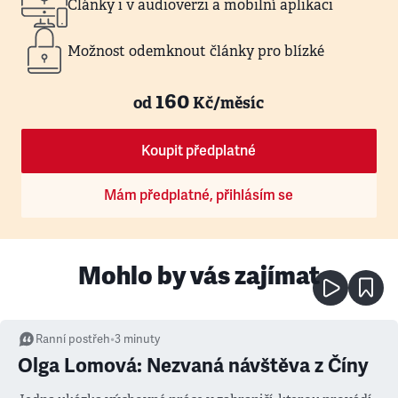
Články i v audioverzi a mobilní aplikaci
Možnost odemknout články pro blízké
160
od
Kč/měsíc
Koupit předplatné
Mám předplatné, přihlásím se
Mohlo by vás zajímat
Ranní postřeh
•
3
minuty
Olga Lomová: Nezvaná návštěva z Číny