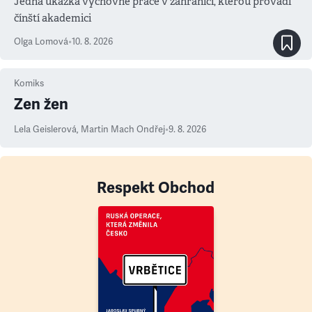
Jedna ukázka výchovné práce v zahraničí, kterou provádí
čínští akademici
Olga Lomová
•
10. 8. 2026
Komiks
Zen žen
Lela Geislerová
,
Martin Mach Ondřej
•
9. 8. 2026
Respekt Obchod