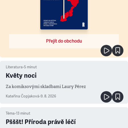
Přejít do obchodu
Literatura
•
5
minut
Květy noci
Za komiksovými skladbami Laury Pérez
Kateřina Čopjaková
•
9. 8. 2026
Téma
•
13
minut
Pšššt! Příroda právě léčí