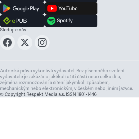
Sledujte nás
Autorská práva vykonává vydavatel. Bez písemného svolení
vydavatele je zakázáno jakékoli užití částí nebo celku díla,
zejména rozmnožování a šíření jakýmkoli způsobem,
mechanickým nebo elektronickým, v českém nebo jiném jazyce.
© Copyright Respekt Media a.s. ISSN 1801-1446