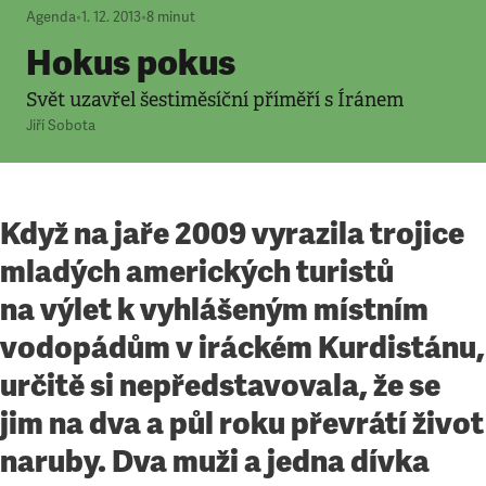
Agenda
•
1. 12. 2013
•
8
minut
Hokus pokus
Svět uzavřel šestiměsíční příměří s Íránem
Jiří Sobota
Když na jaře 2009 vyrazila trojice
mladých amerických turistů
na výlet k vyhlášeným místním
vodopádům v iráckém Kurdistánu,
určitě si nepředstavovala, že se
jim na dva a půl roku převrátí život
naruby. Dva muži a jedna dívka