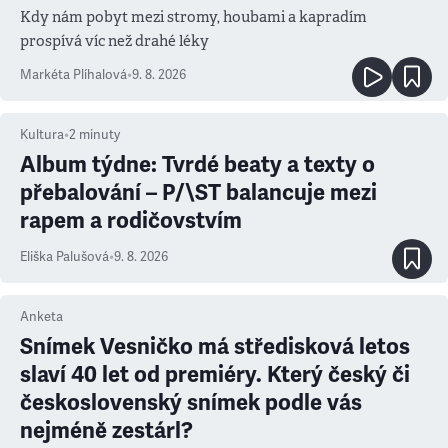
Kdy nám pobyt mezi stromy, houbami a kapradím
prospívá víc než drahé léky
Markéta Plíhalová
•
9. 8. 2026
Kultura
•
2
minuty
Album týdne: Tvrdé beaty a texty o
přebalování – P/\ST balancuje mezi
rapem a rodičovstvím
Eliška Palušová
•
9. 8. 2026
Anketa
Snímek Vesničko má středisková letos
slaví 40 let od premiéry. Který český či
československý snímek podle vás
nejméně zestárl?