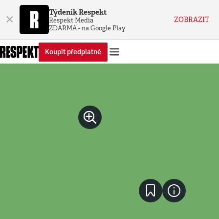
Týdeník Respekt
×
ZOBRAZIT
Respekt Media
ZDARMA - na Google Play
Koupit předplatné