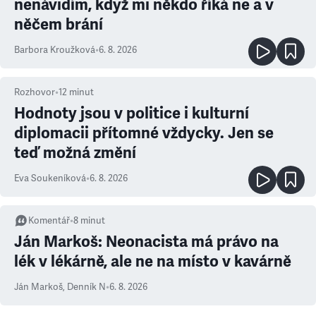
nenávidím, když mi někdo říká ne a v
něčem brání
Barbora Kroužková
•
6. 8. 2026
Rozhovor
•
12
minut
Hodnoty jsou v politice i kulturní
diplomacii přítomné vždycky. Jen se
teď možná změní
Eva Soukeníková
•
6. 8. 2026
Komentář
•
8
minut
Ján Markoš: Neonacista má právo na
lék v lékárně, ale ne na místo v kavárně
Ján Markoš
,
Denník N
•
6. 8. 2026