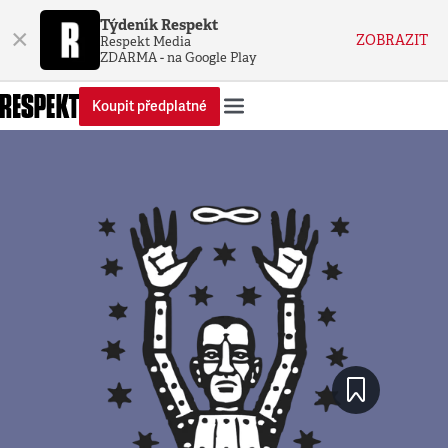
Týdeník Respekt
×
ZOBRAZIT
Respekt Media
ZDARMA - na Google Play
Koupit předplatné