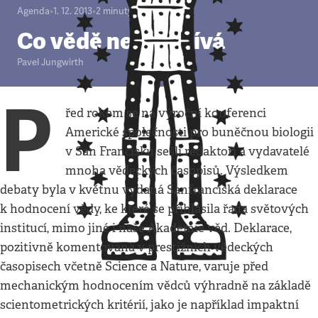
Agenda
•
1. 12. 2013
•
2
minuty
Co vědě neprospívá
Pavel Jungwirth
P
řed rokem se na výroční konferenci
Americké společnosti pro buněčnou biologii
v San Francisku sešli redaktoři a vydavatelé
mnoha vědeckých časopisů. Výsledkem
debaty byla v květnu vydaná Sanfranciská deklarace
k hodnocení vědy, ke které se přihlásila řada světových
institucí, mimo jiné i naše Akademie věd. Deklarace,
pozitivně komentovaná v prestižních vědeckých
časopisech včetně Science a Nature, varuje před
mechanickým hodnocením vědců výhradně na základě
scientometrických kritérií, jako je například impaktní