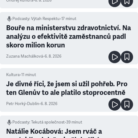
Ondřej Kundra
•
6. 8. 2026
Podcasty
:
Výtah Respektu
•
17 minut
Bouře na ministerstvu zdravotnictví. Na
analýzu o efektivitě zaměstnanců padl
skoro milion korun
Zuzana Machálková
•
6. 8. 2026
Kultura
•
11
minut
Je divné říci, že jsem si užil pohřeb. Pro
ten Glenův to ale platilo stoprocentně
Petr Horký
•
Dublin
•
6. 8. 2026
Podcasty
:
Tekutá společnost
•
39 minut
Natálie Kocábová: Jsem rváč a