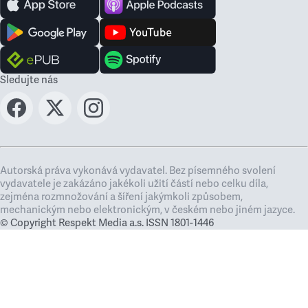
Sledujte nás
Autorská práva vykonává vydavatel. Bez písemného svolení
vydavatele je zakázáno jakékoli užití částí nebo celku díla,
zejména rozmnožování a šíření jakýmkoli způsobem,
mechanickým nebo elektronickým, v českém nebo jiném jazyce.
© Copyright Respekt Media a.s. ISSN 1801-1446