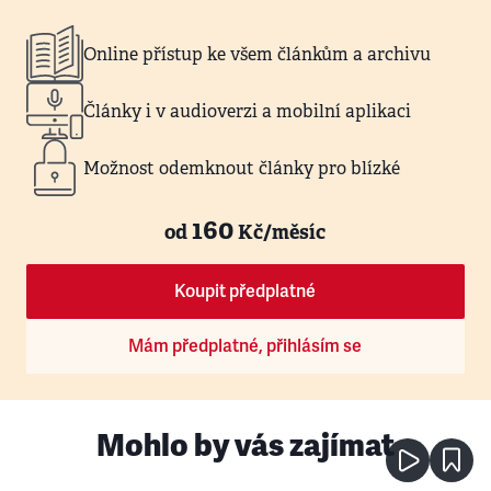
Online přístup ke všem článkům a archivu
Články i v audioverzi a mobilní aplikaci
Možnost odemknout články pro blízké
160
od
Kč/měsíc
Koupit předplatné
Mám předplatné, přihlásím se
Mohlo by vás zajímat