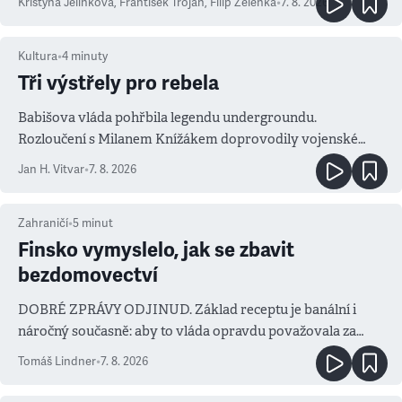
Kristýna Jelínková
,
František Trojan
,
Filip Zelenka
•
7. 8. 2026
Kultura
•
4
minuty
Tři výstřely pro rebela
Babišova vláda pohřbila legendu undergroundu.
Rozloučení s Milanem Knížákem doprovodily vojenské
salvy i kritika pokrokářů
Jan H. Vitvar
•
7. 8. 2026
Zahraničí
•
5
minut
Finsko vymyslelo, jak se zbavit
bezdomovectví
DOBRÉ ZPRÁVY ODJINUD. Základ receptu je banální i
náročný současně: aby to vláda opravdu považovala za
prioritu
Tomáš Lindner
•
7. 8. 2026