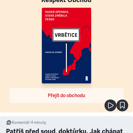
Přejít do obchodu
Komentář
•
4
minuty
Patříš před soud, doktůrku. Jak chápat