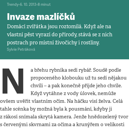
Trendy
•
6. 10. 2013
•
8
minut
Invaze mazlíčků
Domácí zvířátka jsou roztomilá. Když ale na
vlastní pěst vyrazí do přírody, stává se z nich
postrach pro místní živočichy i rostliny.
Sylvie Petráková
N
a břehu rybníka sedí rybář. Soudě podle
propoceného klobouku už tu sedí nějakou
chvíli – a pak konečně přijde jeho chvíle.
Když vytáhne z vody úlovek, nemůže
ovšem uvěřit vlastním očím. Na háčku visí želva. Celá
tahle scénka by možná byla k pousmání, kdyby ji
z rákosí snímala skrytá kamera. Jenže hnědozelený tvor
s červenými skvrnami za očima a krunýřem o velikosti