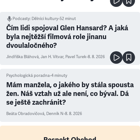
Podcasty
:
Dělníci kultury
•
52 minut
Čím lidi spojoval Glen Hansard? A jaká
byla nejtěžší filmová role jinanu
dvoulaločného?
Jindřiška Bláhová
,
Jan H. Vitvar
,
Pavel Turek
•
8. 8. 2026
Psychologická poradna
•
4
minuty
Mám manžela, o jakého by stála spousta
žen. Náš vztah už ale není, co býval. Dá
se ještě zachránit?
Beáta Obradovičová
,
Denník N
•
8. 8. 2026
Respekt Obchod