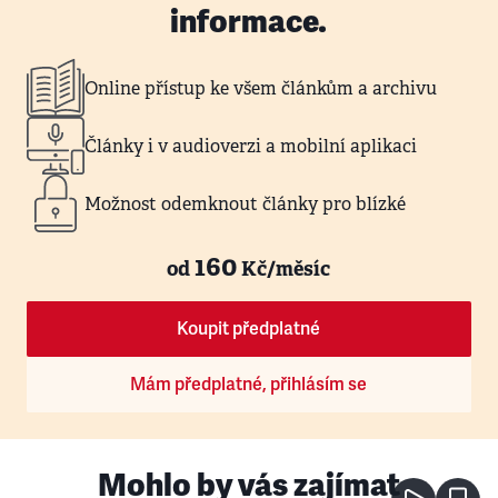
informace.
Online přístup ke všem článkům a archivu
Články i v audioverzi a mobilní aplikaci
Možnost odemknout články pro blízké
160
od
Kč/měsíc
Koupit předplatné
Mám předplatné, přihlásím se
Mohlo by vás zajímat