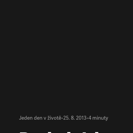
Jeden den v životě
•
25. 8. 2013
•
4
minuty