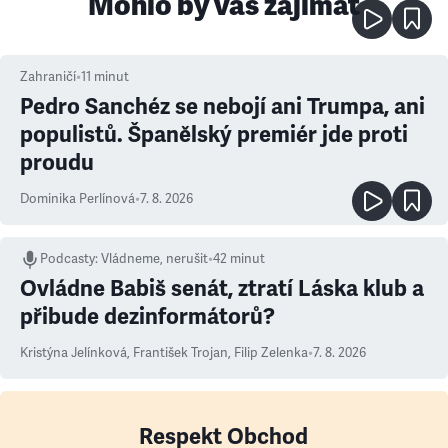
Mohlo by vás zajímat
Zahraničí
•
11
minut
Pedro Sanchéz se nebojí ani Trumpa, ani
populistů. Španělský premiér jde proti
proudu
Dominika Perlínová
•
7. 8. 2026
Podcasty
:
Vládneme, nerušit
•
42 minut
Ovládne Babiš senát, ztratí Láska klub a
přibude dezinformátorů?
Kristýna Jelínková
,
František Trojan
,
Filip Zelenka
•
7. 8. 2026
Respekt Obchod