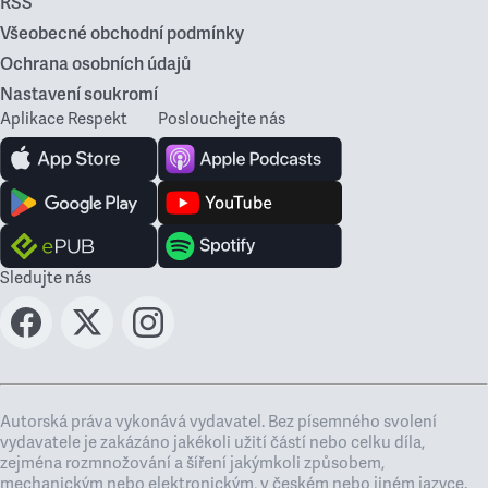
RSS
Všeobecné obchodní podmínky
Ochrana osobních údajů
Nastavení soukromí
Aplikace Respekt
Poslouchejte nás
Sledujte nás
Autorská práva vykonává vydavatel. Bez písemného svolení
vydavatele je zakázáno jakékoli užití částí nebo celku díla,
zejména rozmnožování a šíření jakýmkoli způsobem,
mechanickým nebo elektronickým, v českém nebo jiném jazyce.