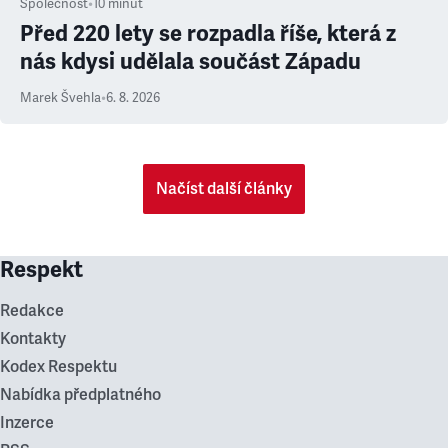
Společnost
•
10
minut
Před 220 lety se rozpadla říše, která z
nás kdysi udělala součást Západu
Marek Švehla
•
6. 8. 2026
Načíst další články
Respekt
Redakce
Kontakty
Kodex Respektu
Nabídka předplatného
Inzerce