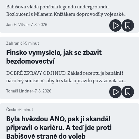
Babišova vláda pohřbila legendu undergroundu.
Rozloučení s Milanem Knížákem doprovodily vojenské
salvy i kritika pokrokářů
Jan H. Vitvar
•
7. 8. 2026
Zahraničí
•
5
minut
Finsko vymyslelo, jak se zbavit
bezdomovectví
DOBRÉ ZPRÁVY ODJINUD. Základ receptu je banální i
náročný současně: aby to vláda opravdu považovala za
prioritu
Tomáš Lindner
•
7. 8. 2026
Česko
•
6
minut
Byla hvězdou ANO, pak ji skandál
připravil o kariéru. A teď jde proti
Babišově straně do voleb