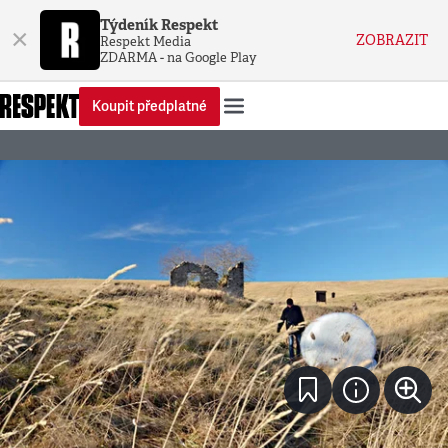
Týdeník Respekt
×
ZOBRAZIT
Respekt Media
ZDARMA - na Google Play
Koupit předplatné