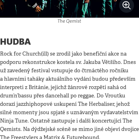
The Qemist
HUDBA
Rock for Church(ill) se zrodil jako benefiční akce na
podporu rekonstrukce kostela sv. Jakuba Většího. Dnes
už zavedený festival vstupuje do čtrnáctého ročníku
a hlavními taháky aktuálního vydání budou především
interpreti z Británie, jejichž žánrové rozpětí sahá od
drum’n’bassu přes dancehall po reggae. Do Vroutku
dorazí jazzhiphopové uskupení The Herbaliser, jehož
silné momenty jsou spjaté s uznávaným vydavatelstvím
Ninja Tune. Ostatně zastupuje i další koncertující The
Qemists. Na dýdžejské scéně se mimo jiné objeví dvojice
The Freestylers a Matrix & Futurebound.