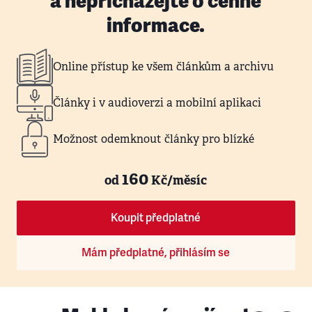
a nepřicházejte o cenné
informace.
Online přístup ke všem článkům a archivu
Články i v audioverzi a mobilní aplikaci
Možnost odemknout články pro blízké
160
od
Kč/měsíc
Koupit předplatné
Mám předplatné, přihlásím se