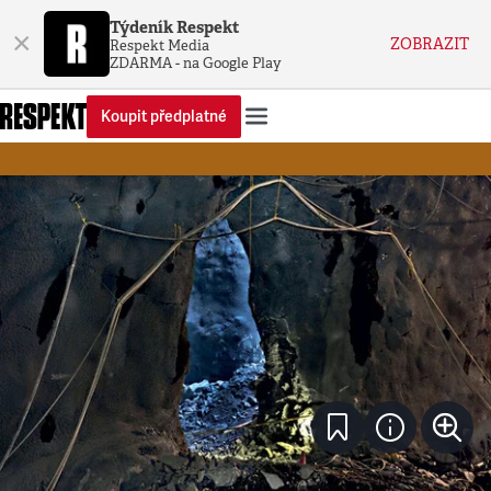
Týdeník Respekt
×
ZOBRAZIT
Respekt Media
ZDARMA - na Google Play
Koupit předplatné