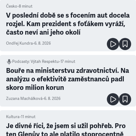
Česko
•
8
minut
V poslední době se s focením aut docela
rozjel. Kam prezident s foťákem vyráží,
často neví ani jeho okolí
Ondřej Kundra
•
6. 8. 2026
Podcasty
:
Výtah Respektu
•
17 minut
Bouře na ministerstvu zdravotnictví. Na
analýzu o efektivitě zaměstnanců padl
skoro milion korun
Zuzana Machálková
•
6. 8. 2026
Kultura
•
11
minut
Je divné říci, že jsem si užil pohřeb. Pro
ten Glenův to ale platilo stoprocentně