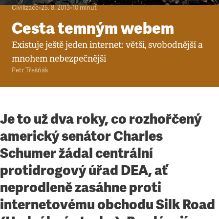
Civilizace
•
25. 8. 2013
•
10
minut
Cesta temným webem
Existuje ještě jeden internet: větší, svobodnější a
mnohem nebezpečnější
Petr Třešňák
Je to už dva roky, co rozhořčený
americký senátor Charles
Schumer žádal centrální
protidrogový úřad DEA, ať
neprodleně zasáhne proti
internetovému obchodu Silk Road