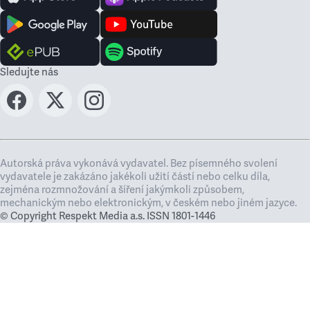
Sledujte nás
Autorská práva vykonává vydavatel. Bez písemného svolení
vydavatele je zakázáno jakékoli užití částí nebo celku díla,
zejména rozmnožování a šíření jakýmkoli způsobem,
mechanickým nebo elektronickým, v českém nebo jiném jazyce.
© Copyright Respekt Media a.s. ISSN 1801-1446