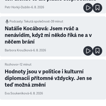
Petr Horký
•
Dublin
•
6. 8. 2026
Podcasty
:
Tekutá společnost
•
39 minut
Natálie Kocábová: Jsem rváč a
nenávidím, když mi někdo říká ne a v
něčem brání
Barbora Kroužková
•
6. 8. 2026
Rozhovor
•
12
minut
Hodnoty jsou v politice i kulturní
diplomacii přítomné vždycky. Jen se
teď možná změní
Eva Soukeníková
•
6. 8. 2026