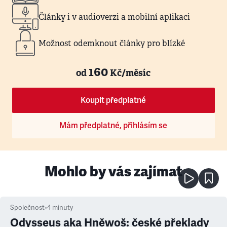
Články i v audioverzi a mobilní aplikaci
Možnost odemknout články pro blízké
160
od
Kč/měsíc
Koupit předplatné
Mám předplatné, přihlásím se
Mohlo by vás zajímat
Společnost
•
4
minuty
Odysseus aka Hněwoš: české překlady