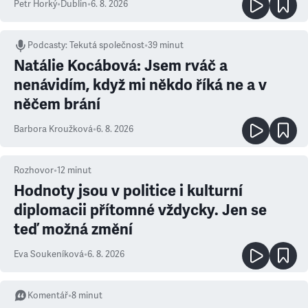
Petr Horký
•
Dublin
•
6. 8. 2026
Podcasty
:
Tekutá společnost
•
39 minut
Natálie Kocábová: Jsem rváč a
nenávidím, když mi někdo říká ne a v
něčem brání
Barbora Kroužková
•
6. 8. 2026
Rozhovor
•
12
minut
Hodnoty jsou v politice i kulturní
diplomacii přítomné vždycky. Jen se
teď možná změní
Eva Soukeníková
•
6. 8. 2026
Komentář
•
8
minut