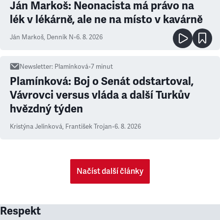
Ján Markoš: Neonacista má právo na
lék v lékárně, ale ne na místo v kavárně
Ján Markoš
,
Denník N
•
6. 8. 2026
Newsletter
:
Plamínková
•
7
minut
Plamínková: Boj o Senát odstartoval,
Vávrovci versus vláda a další Turkův
hvězdný týden
Kristýna Jelínková
,
František Trojan
•
6. 8. 2026
Načíst další články
Respekt