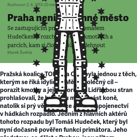
Rozhovor
•
2. 6. 2013
•
20
minut
Praha není příjemné město
Se zastupujícím primátorem Tomášem
Hudečkem o rozchodu s ODS, kmotrech a
parcích, kam si člověk může jít lehnout
Marek Švehla
Pražská koalice TOP 09 a ODS byla jednou z těch,
kterým se říká idylické. Měly společný cíl –
porazit kmotry a jejich korupci. Lídři obou stran
prohlašovali, že by spolu mohli krást koně,
natolik si prý věří. Po roce a půl se spojenectví
v hádkách rozpadlo. Jedním z hlavních aktérů
tohoto rozpadu byl Tomáš Hudeček, který byl
nyní dočasně pověřen funkcí primátora. Jeho