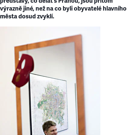
představy, co dělat s Prahou, jsou přitom
výrazně jiné, než na co byli obyvatelé hlavního
města dosud zvyklí.