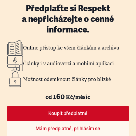
Předplaťte si Respekt
a nepřicházejte o cenné
informace.
Online přístup ke všem článkům a archivu
Články i v audioverzi a mobilní aplikaci
Možnost odemknout články pro blízké
160
od
Kč/měsíc
Koupit předplatné
Mám předplatné, přihlásím se