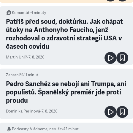
Komentář
•
4
minuty
Patříš před soud, doktůrku. Jak chápat
útoky na Anthonyho Fauciho, jenž
rozhodoval o zdravotní strategii USA v
časech covidu
Martin Uhlíř
•
7. 8. 2026
Zahraničí
•
11
minut
Pedro Sanchéz se nebojí ani Trumpa, ani
populistů. Španělský premiér jde proti
proudu
Dominika Perlínová
•
7. 8. 2026
Podcasty
:
Vládneme, nerušit
•
42 minut