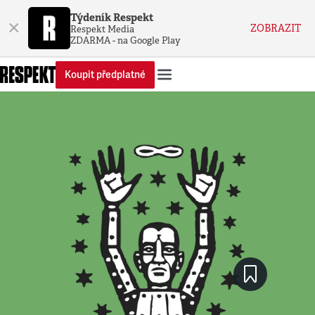
Týdeník Respekt
×
ZOBRAZIT
Respekt Media
ZDARMA - na Google Play
Koupit předplatné