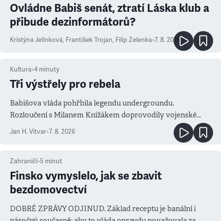
Ovládne Babiš senát, ztratí Láska klub a
přibude dezinformátorů?
Kristýna Jelínková
,
František Trojan
,
Filip Zelenka
•
7. 8. 2026
Kultura
•
4
minuty
Tři výstřely pro rebela
Babišova vláda pohřbila legendu undergroundu.
Rozloučení s Milanem Knížákem doprovodily vojenské
salvy i kritika pokrokářů
Jan H. Vitvar
•
7. 8. 2026
Zahraničí
•
5
minut
Finsko vymyslelo, jak se zbavit
bezdomovectví
DOBRÉ ZPRÁVY ODJINUD. Základ receptu je banální i
náročný současně: aby to vláda opravdu považovala za