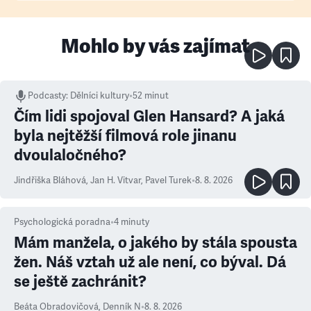
Mohlo by vás zajímat
Podcasty
:
Dělníci kultury
•
52 minut
Čím lidi spojoval Glen Hansard? A jaká
byla nejtěžší filmová role jinanu
dvoulaločného?
Jindřiška Bláhová
,
Jan H. Vitvar
,
Pavel Turek
•
8. 8. 2026
Psychologická poradna
•
4
minuty
Mám manžela, o jakého by stála spousta
žen. Náš vztah už ale není, co býval. Dá
se ještě zachránit?
Beáta Obradovičová
,
Denník N
•
8. 8. 2026