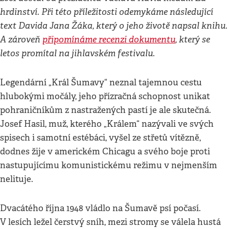
hrdinství. Při této příležitosti odemykáme následující
text Davida Jana Žáka, který o jeho životě napsal knihu.
A zároveň
připomínáme recenzi dokumentu
, který se
letos promítal na jihlavském festivalu.
Legendární „Král Šumavy“ neznal tajemnou cestu
hlubokými močály, jeho přízračná schopnost unikat
pohraničníkům z nastražených pastí je ale skutečná.
Josef Hasil, muž, kterého „Králem“ nazývali ve svých
spisech i samotní estébáci, vyšel ze střetů vítězně,
dodnes žije v americkém Chicagu a svého boje proti
nastupujícímu komunistickému režimu v nejmenším
nelituje.
Dvacátého října 1948 vládlo na Šumavě psí počasí.
V lesích ležel čerstvý sníh, mezi stromy se válela hustá