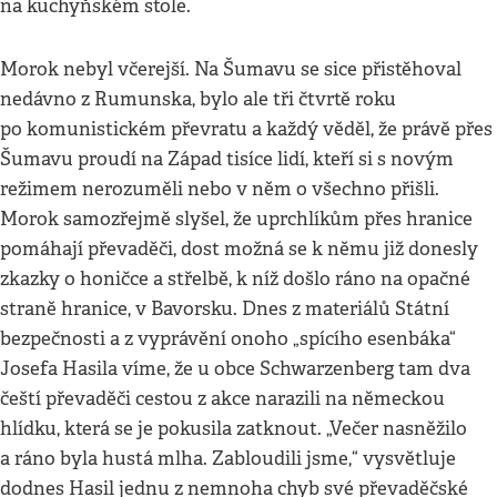
na kuchyňském stole.
Morok nebyl včerejší. Na Šumavu se sice přistěhoval
nedávno z Rumunska, bylo ale tři čtvrtě roku
po komunistickém převratu a každý věděl, že právě přes
Šumavu proudí na Západ tisíce lidí, kteří si s novým
režimem nerozuměli nebo v něm o všechno přišli.
Morok samozřejmě slyšel, že uprchlíkům přes hranice
pomáhají převaděči, dost možná se k němu již donesly
zkazky o honičce a střelbě, k níž došlo ráno na opačné
straně hranice, v Bavorsku. Dnes z materiálů Státní
bezpečnosti a z vyprávění onoho „spícího esenbáka“
Josefa Hasila víme, že u obce Schwarzenberg tam dva
čeští převaděči cestou z akce narazili na německou
hlídku, která se je pokusila zatknout. „Večer nasněžilo
a ráno byla hustá mlha. Zabloudili jsme,“ vysvětluje
dodnes Hasil jednu z nemnoha chyb své převaděčské