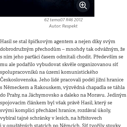
62 tema07 R46 2012
Autor: Respekt
Hasil se stal špičkovým agentem a nejen díky svým
dobrodružným přechodům – mnohdy tak odvážným, že
s ním jeho parťáci časem odmítali chodit. Především se
mu ale podařilo vybudovat skvěle organizovanou síť
spolupracovníků na území komunistického
Československa. Jeho lidé pracovali podél jižní hranice
s Německem a Rakouskem, výzvědná chapadla se táhla
do Prahy, na Jáchymovsko a daleko na Moravu. Jediným
spojovacím článkem byl však právě Hasil, který se
svými komplici přecházel hranice, rozdával úkoly,
vybíral tajné schránky v lesích, na hřbitovech
i v opuštěných statcích po Němcích. Síť tvořily stovky