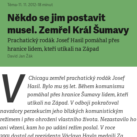
Téma
•
11. 11. 2012
•
18
minut
Někdo se jim postavit
musel. Zemřel Král Šumavy
Prachatický rodák Josef Hasil pomáhal přes
hranice lidem, kteří utíkali na Západ
David Jan Žák
V
Chicagu zemřel prachatický rodák Josef
Hasil. Bylo mu 95 let. Během komunismu
pomáhal přes hranice Šumavy lidem, kteří
utíkali na Západ. V odboji pokračoval
navzdory perzekucím jeho blízkých komunistickým
režimem i přes ohrožení vlastního života. Nezastavilo ho
ani vězení, kam ho po udání režim poslal. V roce
2001 dostal od prezidenta Václava Havla medaili Za