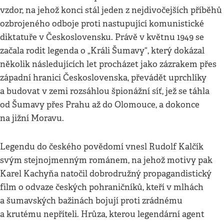
vzdor, na jehož konci stál jeden z nejdivočejších příběhů
ozbrojeného odboje proti nastupující komunistické
diktatuře v Československu. Právě v květnu 1949 se
začala rodit legenda o „Králi Šumavy“, který dokázal
několik následujících let procházet jako zázrakem přes
západní hranici Československa, převádět uprchlíky
a budovat v zemi rozsáhlou špionážní síť, jež se táhla
od Šumavy přes Prahu až do Olomouce, a dokonce
na jižní Moravu.
Legendu do českého povědomí vnesl Rudolf Kalčík
svým stejnojmenným románem, na jehož motivy pak
Karel Kachyňa natočil dobrodružný propagandistický
film o odvaze českých pohraničníků, kteří v mlhách
a šumavských bažinách bojují proti zrádnému
a krutému nepříteli. Hrůza, kterou legendární agent