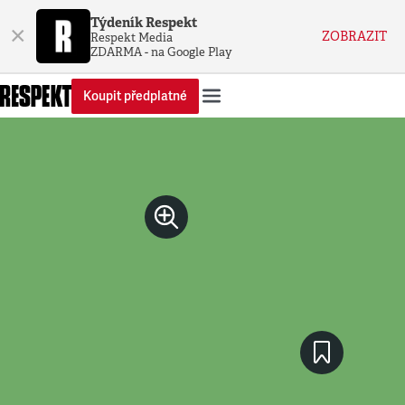
Týdeník Respekt
×
ZOBRAZIT
Respekt Media
ZDARMA - na Google Play
Koupit předplatné