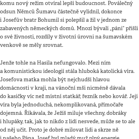
komu nový režim otvíral lepší budoucnost. Poválečný
odsun Němců Šumavu částečně vylidnil, dokonce
i Josefův bratr Bohumil si polepšil a žil v jednom ze
zabavených německých domů. Mnozí bývalí „páni“ přišli
o své živnosti, rozdíly v životní úrovni na šumavském
venkově se měly srovnat.
Jenže tohle na Hasila nefungovalo. Mezi ním
a komunistickou ideologií stála hluboká katolická víra.
Josefova matka mohla být nejchudší hlavou
domácnosti v kraji, na vánoční mši nicméně dávala
do kasičky víc než místní statkář, řezník nebo kovář. Její
víra byla jednoduchá, nekomplikovaná, přímočaře
dojemná. Říkávala, že Ježíš miluje všechny, dobráky
i hlupáky, tak, jak to nikdo z lidí nesvede, může se to ale
od něj učit. Proto je dobré milovat lidi a skrze ně
i našeho Pána. Josef byl mladý muž plný energie