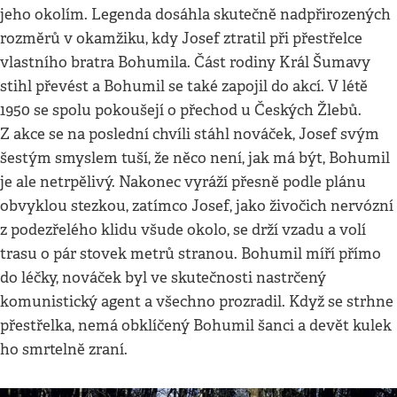
jeho okolím. Legenda dosáhla skutečně nadpřirozených
rozměrů v okamžiku, kdy Josef ztratil při přestřelce
vlastního bratra Bohumila. Část rodiny Král Šumavy
stihl převést a Bohumil se také zapojil do akcí. V létě
1950 se spolu pokoušejí o přechod u Českých Žlebů.
Z akce se na poslední chvíli stáhl nováček, Josef svým
šestým smyslem tuší, že něco není, jak má být, Bohumil
je ale netrpělivý. Nakonec vyráží přesně podle plánu
obvyklou stezkou, zatímco Josef, jako živočich nervózní
z podezřelého klidu všude okolo, se drží vzadu a volí
trasu o pár stovek metrů stranou. Bohumil míří přímo
do léčky, nováček byl ve skutečnosti nastrčený
komunistický agent a všechno prozradil. Když se strhne
přestřelka, nemá obklíčený Bohumil šanci a devět kulek
ho smrtelně zraní.