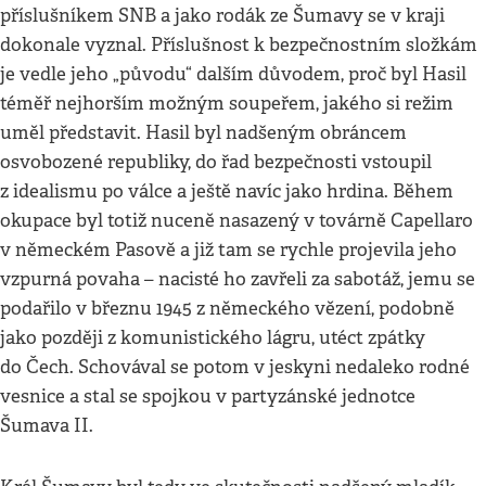
příslušníkem SNB a jako rodák ze Šumavy se v kraji
dokonale vyznal. Příslušnost k bezpečnostním složkám
je vedle jeho „původu“ dalším důvodem, proč byl Hasil
téměř nejhorším možným soupeřem, jakého si režim
uměl představit. Hasil byl nadšeným obráncem
osvobozené republiky, do řad bezpečnosti vstoupil
z idealismu po válce a ještě navíc jako hrdina. Během
okupace byl totiž nuceně nasazený v továrně Capellaro
v německém Pasově a již tam se rychle projevila jeho
vzpurná povaha – nacisté ho zavřeli za sabotáž, jemu se
podařilo v březnu 1945 z německého vězení, podobně
jako později z komunistického lágru, utéct zpátky
do Čech. Schovával se potom v jeskyni nedaleko rodné
vesnice a stal se spojkou v partyzánské jednotce
Šumava II.