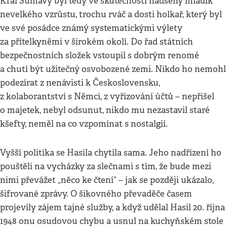
Král Šumavy byl tedy ve skutečnosti nad­šený mladík
nevelkého vzrůstu, trochu rváč a dosti holkař, který byl
ve své posádce známý systematickými výlety
za přítelkyněmi v širokém okolí. Do řad státních
bezpečnostních složek vstoupil s dobrým renomé
a chutí být užitečný osvobozené zemi. Nikdo ho nemohl
podezírat z nenávisti k Československu,
z kolaborantství s Němci, z vyřizování účtů – nepřišel
o majetek, nebyl odsunut, nikdo mu nezastavil staré
kšefty, neměl na co vzpomínat s nostalgií.
Vyšší politika se Hasila chytila sama. Jeho nadřízení ho
pouštěli na vycházky za slečnami s tím, že bude mezi
nimi převážet „něco ke čtení“ – jak se později ukázalo,
šifrované zprávy. O šikovného převaděče časem
projevily zájem tajné služby, a když udělal Hasil 20. října
1948 onu osudovou chybu a usnul na kuchyňském stole