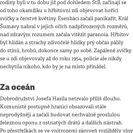
rodiny byli v tu dobu již pod dohledem StB, začínají se
od toho okamžiku u hřbitovní zdi objevovat hořící
svíčky a čerstvé květiny. Esenbáci začali panikařit, Král
Šumavy nabral v jejich očích nadpřirozených rozměrů,
nad zdravým rozumem začala vítězit paranoia. Hřbitov
byl hlídán a strachy zdivočelé hlídky prý občas pálily
do stínů, hrobů, dokonce samy po sobě. Zapálené svíčky
se u zdi objevovaly až do roku 1954, policie ale nikdy
nechytila nikoho, kdo by je na místo přinášel.
Za oceán
Dobrodružství Josefa Hasila netrvalo příliš dlouho.
Komunisté postupně hranici obsazovali stále
neprodyšněji a začali budovat nechvalně proslulou
železnou oponu z ostnatých drátů a dalších nástrah.
Po přestřelkách se ve vnitrozemí zároveň rozjížděly vlny