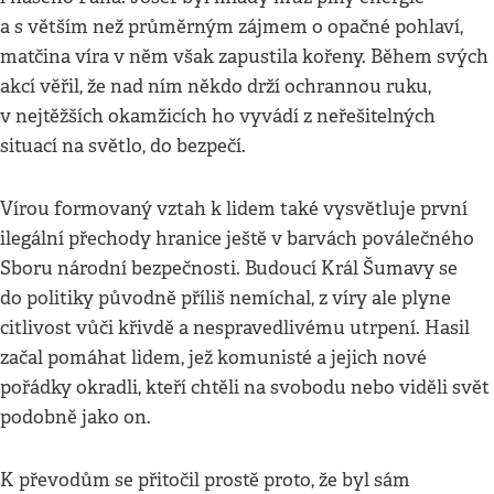
a s větším než průměrným zájmem o opačné pohlaví,
matčina víra v něm však zapustila kořeny. Během svých
akcí věřil, že nad ním někdo drží ochrannou ruku,
v nejtěžších okamžicích ho vyvádí z neřešitelných
situací na světlo, do bezpečí.
Vírou formovaný vztah k lidem také vysvětluje první
ilegální přechody hranice ještě v barvách poválečného
Sboru národní bezpečnosti. Budoucí Král Šumavy se
do politiky původně příliš nemíchal, z víry ale plyne
citlivost vůči křivdě a nespravedlivému utrpení. Hasil
začal pomáhat lidem, jež komunisté a jejich nové
pořádky okradli, kteří chtěli na svobodu nebo viděli svět
podobně jako on.
K převodům se přitočil prostě proto, že byl sám