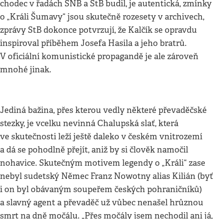
chodec v řadách SNB a StB budil, je autentická, zmínky
o „Králi Šumavy“ jsou skutečně rozesety v archivech,
zprávy StB dokonce potvrzují, že Kalčík se opravdu
inspiroval příběhem Josefa Hasila a jeho bratrů.
V oficiální komunistické propagandě je ale zároveň
mnohé jinak.
Jediná bažina, přes kterou vedly některé převaděčské
stezky, je vcelku nevinná Chalupská slať, která
ve skutečnosti leží ještě daleko v českém vnitrozemí
a dá se pohodlně přejít, aniž by si člověk namočil
nohavice. Skutečným motivem legendy o „Králi“ zase
nebyl sudetský Němec Franz Nowotny alias Kilián (byť
i on byl obávaným soupeřem českých pohraničníků)
a slavný agent a převaděč už vůbec nenašel hrůznou
smrt na dně močálu. „Přes močály jsem nechodil ani já,