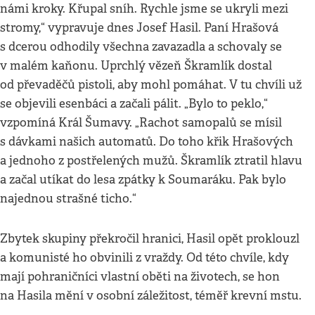
námi kroky. Křupal sníh. Rychle jsme se ukryli mezi
stromy,“ vypravuje dnes Josef Hasil. Paní Hrašová
s dcerou odhodily všechna zavazadla a schovaly se
v malém kaňonu. Uprchlý vězeň Škramlík dostal
od převaděčů pistoli, aby mohl pomáhat. V tu chvíli už
se objevili esenbáci a začali pálit. „Bylo to peklo,“
vzpomíná Král Šumavy. „Rachot samopalů se mísil
s dávkami našich automatů. Do toho křik Hrašových
a jednoho z postřelených mužů. Škramlík ztratil hlavu
a začal utíkat do lesa zpátky k Soumaráku. Pak bylo
najednou strašné ticho.“
Zbytek skupiny překročil hranici, Hasil opět proklouzl
a komunisté ho obvinili z vraždy. Od této chvíle, kdy
mají pohraničníci vlastní oběti na životech, se hon
na Hasila mění v osobní záležitost, téměř krevní mstu.