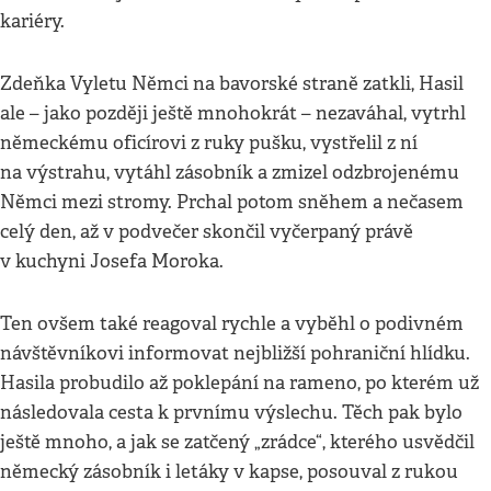
kariéry.
Zdeňka Vyletu Němci na bavorské straně zatkli, Hasil
ale – jako později ještě mnohokrát – nezaváhal, vytrhl
německému oficírovi z ruky pušku, vystřelil z ní
na výstrahu, vytáhl zásobník a zmizel odzbrojenému
Němci mezi stromy. Prchal potom sněhem a nečasem
celý den, až v podvečer skončil vyčerpaný právě
v kuchyni Josefa Moroka.
Ten ovšem také reagoval rychle a vyběhl o podivném
návštěvníkovi informovat nejbližší pohraniční hlídku.
Hasila probudilo až poklepání na rameno, po kterém už
následovala cesta k prvnímu výslechu. Těch pak bylo
ještě mnoho, a jak se zatčený „zrádce“, kterého usvědčil
německý zásobník i letáky v kapse, posouval z rukou