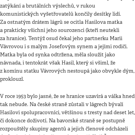
zatýkání a brutálních výslechů, v rukou
komunistických vyšetřovatelů končily desítky lidí.
Za ostnatým drátem lágrů se ocitla Hasilova matka
a prakticky všichni jeho sourozenci (kteří neutekli
za hranice). Tentýž osud čekal jeho partnerku Marii
Vávrovou i s malým Josefovým synem a jejími rodiči.
Matka byla od synka odtržena, měla sloužit jako
návnada, i tentokrát však Hasil, který si všiml, že
z komínu statku Vávrových nestoupá jako obvykle dým,
proklouzl.
V roce 1953 bylo jasné, že se hranice uzavírá a válka hned
tak nebude. Na české straně zůstali v lágrech bývalí
Hasilovi spolupracovníci, většinou s tresty nad deset let,
či dokonce doživotí. Na bavorské straně se postupně
rozpouštěly skupiny agentů a jejich členové odcházeli