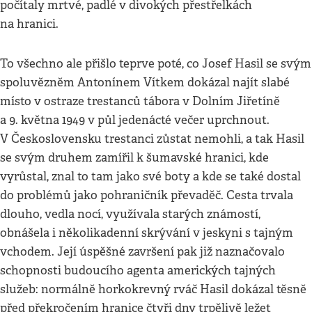
počítaly mrtvé, padlé v divokých přestřelkách
na hranici.
To všechno ale přišlo teprve poté, co Josef Hasil se svým
spoluvězněm Antonínem Vítkem dokázal najít slabé
místo v ostraze trestanců tábora v Dolním Jiřetíně
a 9. května 1949 v půl jedenácté večer uprchnout.
V Československu trestanci zůstat nemohli, a tak Hasil
se svým druhem zamířil k šumavské hranici, kde
vyrůstal, znal to tam jako své boty a kde se také dostal
do problémů jako pohraničník převaděč. Cesta trvala
dlouho, vedla nocí, využívala starých známostí,
obnášela i několikadenní skrývání v jeskyni s tajným
vchodem. Její úspěšné završení pak již naznačovalo
schopnosti budoucího agenta amerických tajných
služeb: normálně horkokrevný rváč Hasil dokázal těsně
před překročením hranice čtyři dny trpělivě ležet