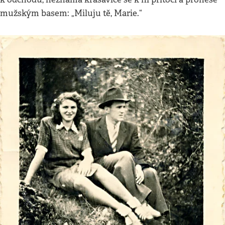
mužským basem: „Miluju tě, Marie.“