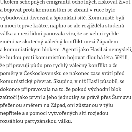
Úkolem schopných emigrantů ochotných riskovat život
a bojovat proti komunistům se zbraní v ruce bylo
vybudování diverzní a špionážní sítě. Komunisté byli
u moci teprve krátce, naplno se ale rozjížděla studená
válka a mezi lidmi panovala víra, že se velmi rychle
změní ve skutečný válečný konflikt mezi Západem
a komunistickým blokem. Agenti jako Hasil si nemysleli,
že budou proti komunistům bojovat dlouhá léta. Věřili,
že připravují půdu pro rychlý válečný konflikt a že
poměry v Československu se nakonec zase vrátí před
komunistický převrat. Skupina, v níž Hasil působil, se
dokonce připravovala na to, že pokud východní blok
zaútočí jako první a jeho jednotky se právě přes Šumavu
přeženou směrem na Západ, oni zůstanou v týlu
nepřítele a s pomocí vytvořených sítí rozjedou
rozsáhlou partyzánskou válku.