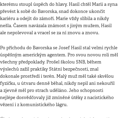
kterému stoupl úspěch do hlavy. Hasil chtěl Marii a syna
převést k sobě do Bavorska, snad dokonce ukončit
kariéru a odejít do zámoří. Marie vždy slíbila a nikdy
nešla. Časem navázala známost s jiným mužem, Hasil
ale nepolevoval a vracel se za ní znovu a znovu.
Po příchodu do Bavorska se Josef Hasil stal velmi rychle
úspěšným americkým agentem. Pro svou novou roli měl
všechny předpoklady. Prošel školou SNB, během
výslechů zažil praktiky Státní bezpečnosti, znal
dokonale prostředí i terén. Malý muž měl také skvělou
fyzičku, u útvaru denně běhal, nikdy nepil ani nekouřil
a zjevně měl pro strach uděláno. Jeho schopnosti
nejlépe dosvědčovaly již zmíněné útěky z nacistického
vězení i z komunistického lágru.