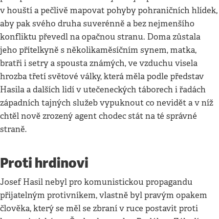
v houští a pečlivě mapovat pohyby pohraničních hlídek,
aby pak svého druha suverénně a bez nejmenšího
konfliktu převedl na opačnou stranu. Doma zůstala
jeho přítelkyně s několikaměsíčním synem, matka,
bratři i setry a spousta známých, ve vzduchu visela
hrozba třetí světové války, která měla podle představ
Hasila a dalších lidí v utečeneckých táborech i řadách
západních tajných služeb vypuknout co nevidět a v níž
chtěl nově zrozený agent chodec stát na té správné
straně.
Proti hrdinovi
Josef Hasil nebyl pro komunistickou propagandu
přijatelným protivníkem, vlastně byl pravým opakem
člověka, který se měl se zbraní v ruce postavit proti