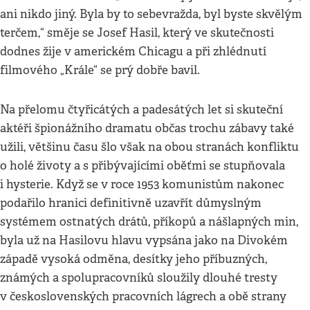
ani nikdo jiný. Byla by to sebevražda, byl byste skvělým
terčem,“ směje se Josef Hasil, který ve skutečnosti
dodnes žije v americkém Chicagu a při zhlédnutí
filmového „Krále“ se prý dobře bavil.
Na přelomu čtyřicátých a padesátých let si skuteční
aktéři špionážního dramatu občas trochu zábavy také
užili, většinu času šlo však na obou stranách konfliktu
o holé životy a s přibývajícími oběťmi se stupňovala
i hysterie. Když se v roce 1953 komunistům nakonec
podařilo hranici definitivně uzavřít důmyslným
systémem ostnatých drátů, příkopů a nášlapných min,
byla už na Hasilovu hlavu vypsána jako na Divokém
západě vysoká odměna, desítky jeho příbuzných,
známých a spolupracovníků sloužily dlouhé tresty
v československých pracovních lágrech a obě strany