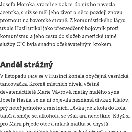
Josefa Moroka, vracel se z akce, do níž ho navezla
agentka, s níž se měl jeho život o něco později znovu
protnout na bavorské straně. Z komunistického lágru
už ale Hasil utíkal jako přesvědčený bojovník proti
komunismu a jeho cesta do služeb americké tajné
služby CIC byla snadno očekávatelným krokem.
Anděl strážný
V listopadu 1949 se v Husinci konala obyčejná vesnická
tancovačka. Kromě místních dívek, včetně
devatenáctileté Marie Vávrové, matky malého syna
Josefa Hasila, se na ní objevila neznámá dívka z Klatov,
prý neteř jednoho z místních. Dívka jde z kola do kola,
tančí a směje se, alkoholu se však ani nedotkne. Když si
pro Marii přijede otec a mladá matka se chystá
k odchodu, neznámá krasavice se k ní přitočí a pronese