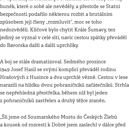
buněk, které o sobě ale nevěděly, a přestože se Statní
bezpečnosti podařilo některou rozbít a brutálním
způsobem její členy „rozmluvit“, moc se toho
nedozvěděli. Klíčové bylo chytit Krále Šumavy, ten
jediný se vyznal v celé síti, navíc cestou zpátky převáděl
do Bavorska další a další uprchlíky.
A boj se stále dramatizoval. Sedmého prosince
1949 Josef Hasil se svými komplici převáděl rodinu
Hrašových z Husince a dva uprchlé vězně. Cestou v lese
narazili na hlídku dvou pohraničníků začátečníků. Strhla
se nepřehledná přestřelka, během níž byl jeden
z pohraničníků zastřelen a druhý těžce zraněn.
„Šli jsme od Soumarského Mostu do Českých Žlebů
a kousek od rozcestí k Dobré jsem zaslechl v dálce před