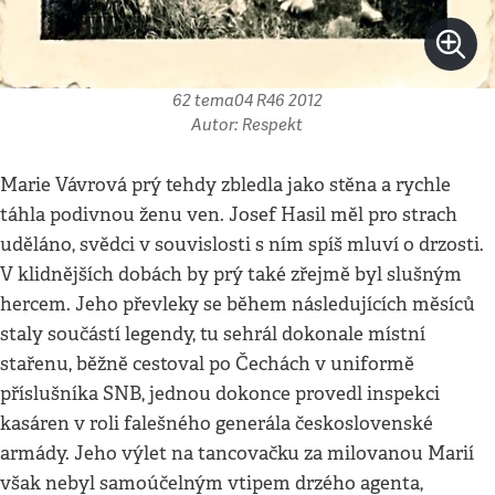
62 tema04 R46 2012
Autor: Respekt
Marie Vávrová prý tehdy zbledla jako stěna a rychle
táhla podivnou ženu ven. Josef Hasil měl pro strach
uděláno, svědci v souvislosti s ním spíš mluví o drzosti.
V klidnějších dobách by prý také zřejmě byl slušným
hercem. Jeho převleky se během následujících měsíců
staly součástí legendy, tu sehrál dokonale místní
stařenu, běžně cestoval po Čechách v uniformě
příslušníka SNB, jednou dokonce provedl inspekci
kasáren v roli falešného generála československé
armády. Jeho výlet na tancovačku za milovanou Marií
však nebyl samoúčelným vtipem drzého agenta,