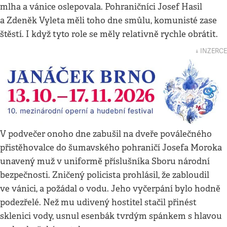
mlha a vánice oslepovala. Pohraničníci Josef Hasil
a Zdeněk Vyleta měli toho dne smůlu, komunisté zase
štěstí. I když tyto role se měly relativně rychle obrátit.
↓ INZERCE
V podvečer onoho dne zabušil na dveře poválečného
přistěhovalce do šumavského pohraničí Josefa Moroka
unavený muž v uniformě příslušníka Sboru národní
bezpečnosti. Zničený policista prohlásil, že zabloudil
ve vánici, a požádal o vodu. Jeho vyčerpání bylo hodně
podezřelé. Než mu udivený hostitel stačil přinést
sklenici vody, usnul esenbák tvrdým spánkem s hlavou