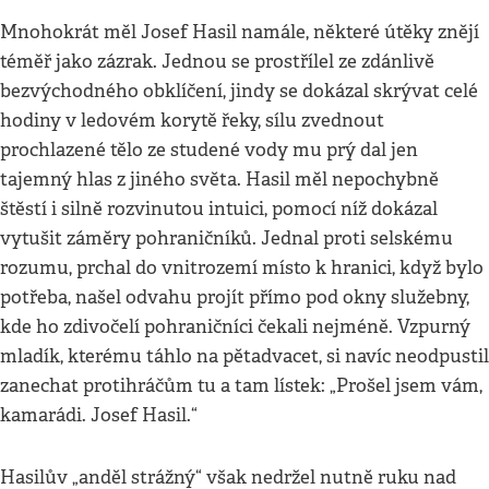
Mnohokrát měl Josef Hasil namále, některé útěky znějí
téměř jako zázrak. Jednou se prostřílel ze zdánlivě
bezvýchodného obklíčení, jindy se dokázal skrývat celé
hodiny v ledovém korytě řeky, sílu zvednout
prochlazené tělo ze studené vody mu prý dal jen
tajemný hlas z jiného světa. Hasil měl nepochybně
štěstí i silně rozvinutou intuici, pomocí níž dokázal
vytušit záměry pohraničníků. Jednal proti selskému
rozumu, prchal do vnitrozemí místo k hranici, když bylo
potřeba, našel odvahu projít přímo pod okny služebny,
kde ho zdivočelí pohraničníci čekali nejméně. Vzpurný
mladík, kterému táhlo na pětadvacet, si navíc neodpustil
zanechat protihráčům tu a tam lístek: „Prošel jsem vám,
kamarádi. Josef Hasil.“
Hasilův „anděl strážný“ však nedržel nutně ruku nad