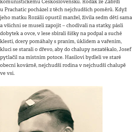
komunistickému Československu. Rodák ze Zábrdí
u Prachatic pocházel z těch nejchudších poměrů. Když
jeho matku Rozálii opustil manžel, živila sedm dětí sama
a všichni se museli zapojit – chodívali na statky, pásli
dobytek a ovce, v lese sbírali šišky na podpal a suché
klestí, dcery pomáhaly s praním, úklidem a vařením,
kluci se starali o dřevo, aby do chalupy nezatékalo, Josef
pytlačil na místním potoce. Hasilovi bydleli ve staré
obecní kovárně, nejchudší rodina v nejchudší chalupě
ve vsi.