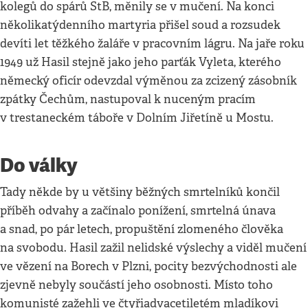
kolegů do spárů StB, měnily se v mučení. Na konci
několikatýdenního martyria přišel soud a rozsudek
devíti let těžkého žaláře v pracovním lágru. Na jaře roku
1949 už Hasil stejně jako jeho parťák Vyleta, kterého
německý oficír odevzdal výměnou za zcizený zásobník
zpátky Čechům, nastupoval k nuceným pracím
v trestaneckém táboře v Dolním Jiřetíně u Mostu.
Do války
Tady někde by u většiny běžných smrtelníků končil
příběh odvahy a začínalo ponížení, smrtelná únava
a snad, po pár letech, propuštění zlomeného člověka
na svobodu. Hasil zažil nelidské výslechy a viděl mučení
ve vězení na Borech v Plzni, pocity bezvýchodnosti ale
zjevně nebyly součástí jeho osobnosti. Místo toho
komunisté zažehli ve čtyřiadvacetiletém mladíkovi