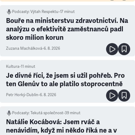
Podcasty
:
Výtah Respektu
•
17 minut
Bouře na ministerstvu zdravotnictví. Na
analýzu o efektivitě zaměstnanců padl
skoro milion korun
Zuzana Machálková
•
6. 8. 2026
Kultura
•
11
minut
Je divné říci, že jsem si užil pohřeb. Pro
ten Glenův to ale platilo stoprocentně
Petr Horký
•
Dublin
•
6. 8. 2026
Podcasty
:
Tekutá společnost
•
39 minut
Natálie Kocábová: Jsem rváč a
nenávidím, když mi někdo říká ne a v