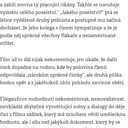
a zabili zrovna ty pracující cikány. Takhle se narušuje
vyznění celého poselství.“ „Jakého poselství?“ ptá se
lehce vyděšeně druhý policista a postupně mu začíná
docházet, že jeho kolega s činem sympatizuje a že je
podle něj správné všechny flákače a nezaměstnané
střílet.
Film už to dál nijak nekomentuje, jen ukáže, že další
útok dopadne na rodinu, kde by polovina členů
odpovídala „nárokům správné čistky“, ale druhá půlka
budou opět a z jakéhokoli úhlu pohledu nevinné oběti.
Fliegaufovo rozhodnutí nekomentovat, nemoralizovat,
nevkládat zbytečné vysvětlující scény a dialogy do děje
činí z filmu zážitek, který má mnohem větší uměleckou
hodnotu, ale i sílu než jakýkoli dokument, který by se