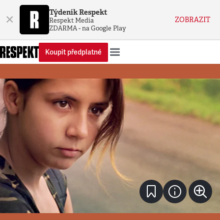
Týdeník Respekt
×
ZOBRAZIT
Respekt Media
ZDARMA - na Google Play
Koupit předplatné