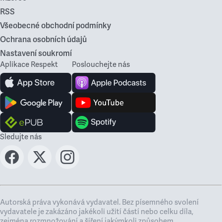
RSS
Všeobecné obchodní podmínky
Ochrana osobních údajů
Nastavení soukromí
Aplikace Respekt
Poslouchejte nás
Sledujte nás
Autorská práva vykonává vydavatel. Bez písemného svolení
vydavatele je zakázáno jakékoli užití částí nebo celku díla,
zejména rozmnožování a šíření jakýmkoli způsobem,