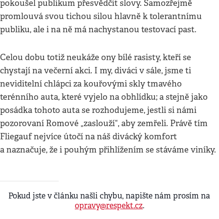
pokoušel publikum přesvědčit slovy. Samozřejmě
promlouvá svou tichou silou hlavně k tolerantnímu
publiku, ale i na ně má nachystanou testovací past.
Celou dobu totiž neukáže ony bílé rasisty, kteří se
chystají na večerní akci. I my, diváci v sále, jsme ti
neviditelní chlápci za kouřovými skly tmavého
terénního auta, které vyjelo na obhlídku; a stejně jako
posádka tohoto auta se rozhodujeme, jestli si námi
pozorovaní Romové „zaslouží“, aby zemřeli. Právě tím
Fliegauf nejvíce útočí na náš divácký komfort
a naznačuje, že i pouhým přihlížením se stáváme viníky.
Pokud jste v článku našli chybu, napište nám prosím na
opravy@respekt.cz
.