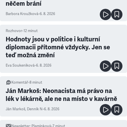
něčem brání
Barbora Kroužková
•
6. 8. 2026
Rozhovor
•
12
minut
Hodnoty jsou v politice i kulturní
diplomacii přítomné vždycky. Jen se
teď možná změní
Eva Soukeníková
•
6. 8. 2026
Komentář
•
8
minut
Ján Markoš: Neonacista má právo na
lék v lékárně, ale ne na místo v kavárně
Ján Markoš
,
Denník N
•
6. 8. 2026
Newsletter
:
Plamínková
•
7
minut