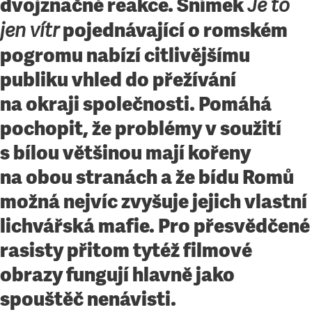
dvojznačné reakce. Snímek
Je to
pojednávající o romském
jen vítr
pogromu nabízí citlivějšímu
publiku vhled do přežívání
na okraji společnosti. Pomáhá
pochopit, že problémy v soužití
s bílou většinou mají kořeny
na obou stranách a že bídu Romů
možná nejvíc zvyšuje jejich vlastní
lichvářská mafie. Pro přesvědčené
rasisty přitom tytéž filmové
obrazy fungují hlavně jako
spouštěč nenávisti.