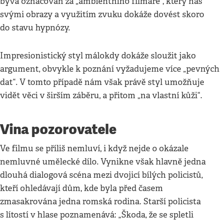
bývá označován za „ambientního filmaře“, který nás
svými obrazy a využitím zvuku dokáže dovést skoro
do stavu hypnózy.
Impresionistický styl málokdy dokáže sloužit jako
argument, obvykle k poznání vyžadujeme více „pevných
dat“. V tomto případě nám však právě styl umožňuje
vidět věci v širším záběru, a přitom „na vlastní kůži“.
Vina pozorovatele
Ve filmu se příliš nemluví, i když nejde o okázale
nemluvné umělecké dílo. Vynikne však hlavně jedna
dlouhá dialogová scéna mezi dvojicí bílých policistů,
kteří ohledávají dům, kde byla před časem
zmasakrována jedna romská rodina. Starší policista
s lítostí v hlase poznamenává: „Škoda, že se spletli