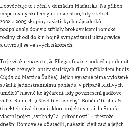
Dosvědčuje to i dění v domácím Maďarsku. Na příběh
inspirovaný skutečnými událostmi, kdy v letech
2008 a 2009 skupiny rasistických nájezdníků
podpalovaly domy a střílely brokovnicemi romské
rodiny, chodí do kin hojně sympatizanti ultrapravice
a utvrzují se ve svých názorech.
To je však cena za to, že Fliegaufovi se podařilo prolomit
zakletí běžných, antirasistických filmů (příkladem budiž
Cigán
od Martina Šulíka). Jejich výrazné téma vyloženě
svádí k jednostrannému pohledu, v případě „citlivých
umělců“ hlavně ke kýčaření, kdy povznesení gadžové
vidí v Romech „ušlechtilé divochy“. Bohémští filmaři
(i někteří diváci) mají sklon projektovat si do Romů
vlastní pojetí „svobody“ a „přírodnosti“ – přestože
dnešní Romové se už stačili „nakazit“ civilizací a jejich