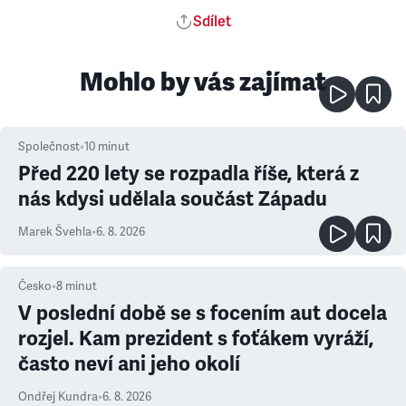
Sdílet
Mohlo by vás zajímat
Společnost
•
10
minut
Před 220 lety se rozpadla říše, která z
nás kdysi udělala součást Západu
Marek Švehla
•
6. 8. 2026
Česko
•
8
minut
V poslední době se s focením aut docela
rozjel. Kam prezident s foťákem vyráží,
často neví ani jeho okolí
Ondřej Kundra
•
6. 8. 2026