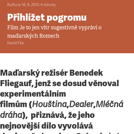
Kultura
•
16. 9. 2012
•
4
minuty
Přihlížet pogromu
Film Je to jen vítr sugestivně vypráví o
maďarských Romech
Kamil Fila
Maďarský režisér Benedek
Fliegauf, jenž se dosud věnoval
experimentálním
filmům (
,
,
Houština
Dealer
Mléčná
), přiznává, že jeho
dráha
nejnovější dílo vyvolává