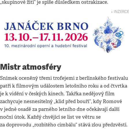
„skupinové žití“ je spíše důsledkem ostrakizace.
↓ INZERCE
Mistr atmosféry
Snímek oceněný třemi trofejemi z berlínského festivalu
patří k filmovým událostem letošního roku a od čtvrtka
je k vidění v českých kinech. Takřka nedějový film
zachycuje nesnesitelný „klid před bouří“, kdy Romové
v jedné osadě za parného letního dne očekávají další
noční útok. Každý chvějící se list ve větru se
za doprovodu „rozbitého cimbálu“ stává zlou předzvěstí.