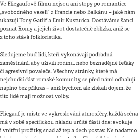
Ve Fliegaufově filmu nejsou ani stopy po romantice
„svobodného veselí“ z Francie nebo Balkánu – jaké nám
ukazují Tony Gatlif a Emir Kusturica. Dostáváme šanci
poznat Romy a jejich život dostatečně zblízka, aniž se
z toho stává folkloristika.
Sledujeme buď lidi, kteří vykonávají podřadná
zaměstnání, aby uživili rodinu, nebo beznadějné feťáky
či agresivní povaleče. Všechny stránky, které má
nejchudší část romské komunity, se před námi odhalují
naplno bez příkras – aniž bychom ale získali dojem, že
tito lidé mají možnost volby.
Fliegauf je mistr ve vykreslování atmosféry, každá scéna
má v sobě specifickou náladu určité části dne; evokuje
i vnitřní prožitky, snad až tep a dech postav. Ne nadarmo