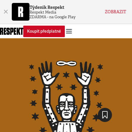
Týdeník Respekt
×
ZOBRAZIT
Respekt Media
ZDARMA - na Google Play
Koupit předplatné