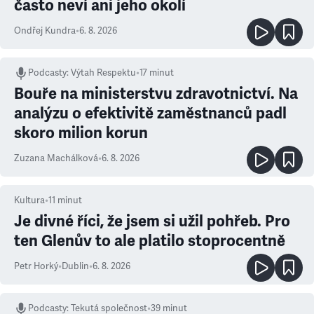
často neví ani jeho okolí
Ondřej Kundra
•
6. 8. 2026
Podcasty
:
Výtah Respektu
•
17 minut
Bouře na ministerstvu zdravotnictví. Na
analýzu o efektivitě zaměstnanců padl
skoro milion korun
Zuzana Machálková
•
6. 8. 2026
Kultura
•
11
minut
Je divné říci, že jsem si užil pohřeb. Pro
ten Glenův to ale platilo stoprocentně
Petr Horký
•
Dublin
•
6. 8. 2026
Podcasty
:
Tekutá společnost
•
39 minut