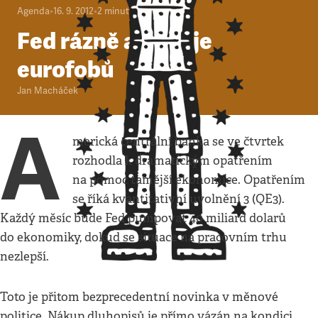
Agenda
•
16. 9. 2012
•
2
minuty
Fed rázně a naděje
eurofobů
Jan Macháček
A
merická centrální banka se ve čtvrtek
rozhodla k dramatickým opatřením
na pomoc tamější ekonomice. Opatřením
se říká kvantitativní uvolnění 3 (QE3).
Každý měsíc bude Fed pumpovat 40 miliard dolarů
do ekonomiky, dokud se situace na pracovním trhu
nezlepší.
Toto je přitom bezprecedentní novinka v měnové
politice. Nákup dluhopisů je přímo vázán na kondici