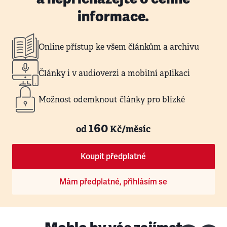
informace.
Online přístup ke všem článkům a archivu
Články i v audioverzi a mobilní aplikaci
Možnost odemknout články pro blízké
160
od
Kč/měsíc
Koupit předplatné
Mám předplatné, přihlásím se