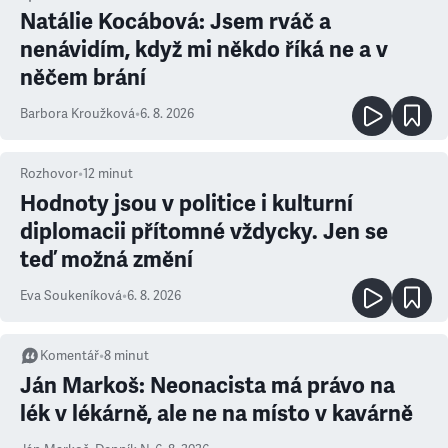
Natálie Kocábová: Jsem rváč a
nenávidím, když mi někdo říká ne a v
něčem brání
Barbora Kroužková
•
6. 8. 2026
Rozhovor
•
12
minut
Hodnoty jsou v politice i kulturní
diplomacii přítomné vždycky. Jen se
teď možná změní
Eva Soukeníková
•
6. 8. 2026
Komentář
•
8
minut
Ján Markoš: Neonacista má právo na
lék v lékárně, ale ne na místo v kavárně