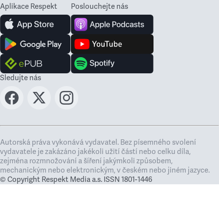
Aplikace Respekt
Poslouchejte nás
Sledujte nás
Autorská práva vykonává vydavatel. Bez písemného svolení
vydavatele je zakázáno jakékoli užití částí nebo celku díla,
zejména rozmnožování a šíření jakýmkoli způsobem,
mechanickým nebo elektronickým, v českém nebo jiném jazyce.
© Copyright Respekt Media a.s. ISSN 1801-1446