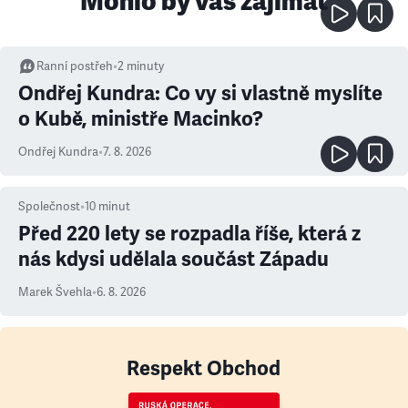
Mohlo by vás zajímat
Ranní postřeh
•
2
minuty
Ondřej Kundra: Co vy si vlastně myslíte
o Kubě, ministře Macinko?
Ondřej Kundra
•
7. 8. 2026
Společnost
•
10
minut
Před 220 lety se rozpadla říše, která z
nás kdysi udělala součást Západu
Marek Švehla
•
6. 8. 2026
Respekt Obchod