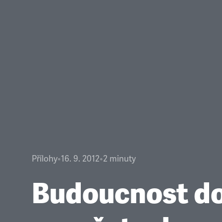
Přílohy
•
16. 9. 2012
•
2
minuty
Budoucnost d