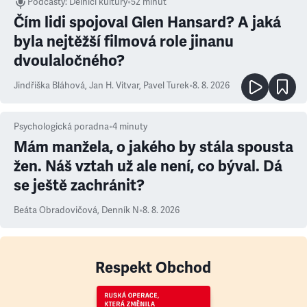
Podcasty
:
Dělníci kultury
•
52 minut
Čím lidi spojoval Glen Hansard? A jaká
byla nejtěžší filmová role jinanu
dvoulaločného?
Jindřiška Bláhová
,
Jan H. Vitvar
,
Pavel Turek
•
8. 8. 2026
Psychologická poradna
•
4
minuty
Mám manžela, o jakého by stála spousta
žen. Náš vztah už ale není, co býval. Dá
se ještě zachránit?
Beáta Obradovičová
,
Denník N
•
8. 8. 2026
Respekt Obchod