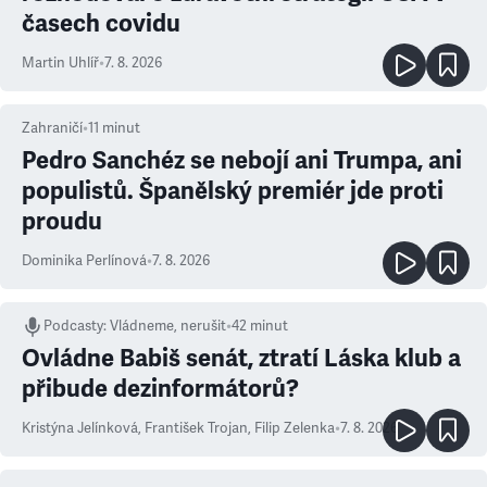
časech covidu
Martin Uhlíř
•
7. 8. 2026
Zahraničí
•
11
minut
Pedro Sanchéz se nebojí ani Trumpa, ani
populistů. Španělský premiér jde proti
proudu
Dominika Perlínová
•
7. 8. 2026
Podcasty
:
Vládneme, nerušit
•
42 minut
Ovládne Babiš senát, ztratí Láska klub a
přibude dezinformátorů?
Kristýna Jelínková
,
František Trojan
,
Filip Zelenka
•
7. 8. 2026