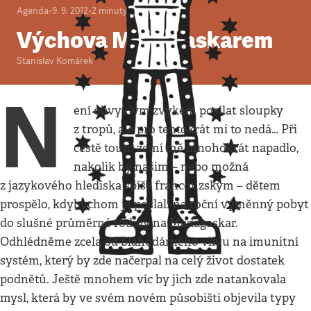
Agenda
•
9. 9. 2012
•
2
minuty
Výchova Madagaskarem
Stanislav Komárek
N
ení obvyklým zvykem posílat sloupky
z tropů, ale pro tentokrát mi to nedá… Při
cestě touto zemí mě mnohokrát napadlo,
nakolik by našim – nebo možná
z jazykového hlediska spíše francouzským – dětem
prospělo, kdybychom je poslali na roční výměnný pobyt
do slušné průměrné rodiny na Madagaskar.
Odhlédněme zcela od blahodárného vlivu na imunitní
systém, který by zde načerpal na celý život dostatek
podnětů. Ještě mnohem víc by jich zde natankovala
mysl, která by ve svém novém působišti objevila typy