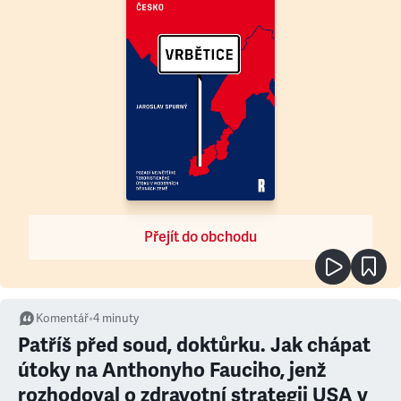
Přejít do obchodu
Komentář
•
4
minuty
Patříš před soud, doktůrku. Jak chápat
útoky na Anthonyho Fauciho, jenž
rozhodoval o zdravotní strategii USA v