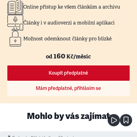
Online přístup ke všem článkům a archivu
Články i v audioverzi a mobilní aplikaci
Možnost odemknout články pro blízké
160
od
Kč/měsíc
Koupit předplatné
Mám předplatné, přihlásím se
Mohlo by vás zajímat