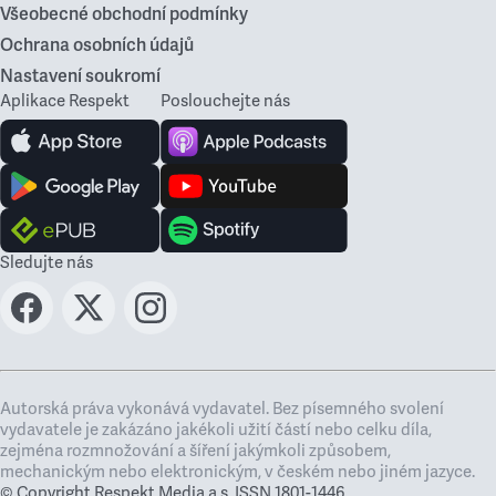
Všeobecné obchodní podmínky
Ochrana osobních údajů
Nastavení soukromí
Aplikace Respekt
Poslouchejte nás
Sledujte nás
Autorská práva vykonává vydavatel. Bez písemného svolení
vydavatele je zakázáno jakékoli užití částí nebo celku díla,
zejména rozmnožování a šíření jakýmkoli způsobem,
mechanickým nebo elektronickým, v českém nebo jiném jazyce.
© Copyright Respekt Media a.s. ISSN 1801-1446