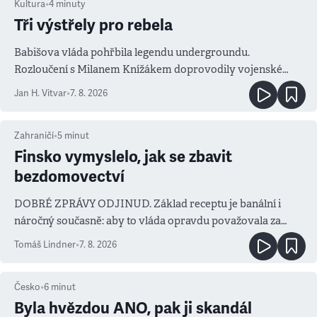
Kultura
•
4
minuty
Tři výstřely pro rebela
Babišova vláda pohřbila legendu undergroundu.
Rozloučení s Milanem Knížákem doprovodily vojenské
salvy i kritika pokrokářů
Jan H. Vitvar
•
7. 8. 2026
Zahraničí
•
5
minut
Finsko vymyslelo, jak se zbavit
bezdomovectví
DOBRÉ ZPRÁVY ODJINUD. Základ receptu je banální i
náročný současně: aby to vláda opravdu považovala za
prioritu
Tomáš Lindner
•
7. 8. 2026
Česko
•
6
minut
Byla hvězdou ANO, pak ji skandál