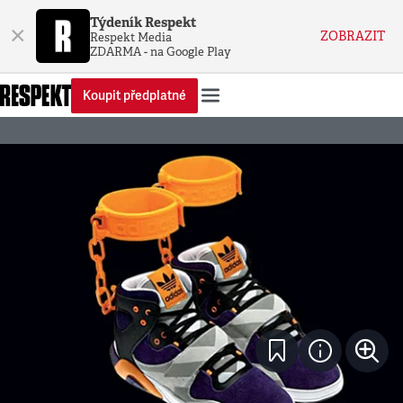
Týdeník Respekt
×
ZOBRAZIT
Respekt Media
ZDARMA - na Google Play
Koupit předplatné