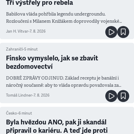
Tři výstřely pro rebela
Babišova vláda pohřbila legendu undergroundu.
Rozloučení s Milanem Knížákem doprovodily vojenské
salvy i kritika pokrokářů
Jan H. Vitvar
•
7. 8. 2026
Zahraničí
•
5
minut
Finsko vymyslelo, jak se zbavit
bezdomovectví
DOBRÉ ZPRÁVY ODJINUD. Základ receptu je banální i
náročný současně: aby to vláda opravdu považovala za
prioritu
Tomáš Lindner
•
7. 8. 2026
Česko
•
6
minut
Byla hvězdou ANO, pak ji skandál
připravil o kariéru. A teď jde proti