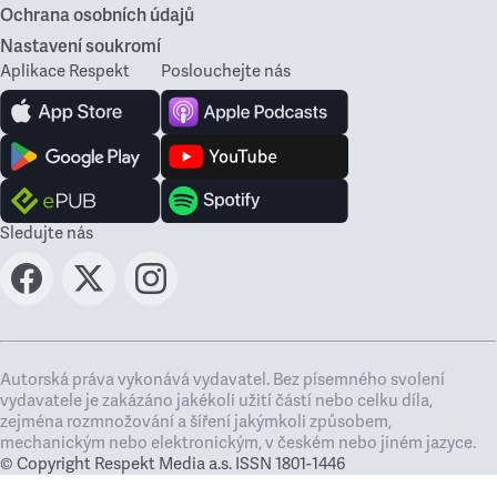
Ochrana osobních údajů
Nastavení soukromí
Aplikace Respekt
Poslouchejte nás
Sledujte nás
Autorská práva vykonává vydavatel. Bez písemného svolení
vydavatele je zakázáno jakékoli užití částí nebo celku díla,
zejména rozmnožování a šíření jakýmkoli způsobem,
mechanickým nebo elektronickým, v českém nebo jiném jazyce.
© Copyright Respekt Media a.s. ISSN 1801-1446