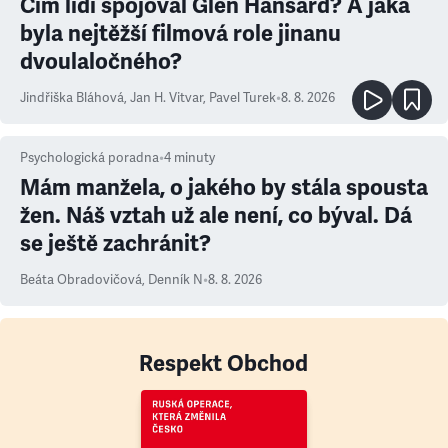
Čím lidi spojoval Glen Hansard? A jaká
byla nejtěžší filmová role jinanu
dvoulaločného?
Jindřiška Bláhová
,
Jan H. Vitvar
,
Pavel Turek
•
8. 8. 2026
Psychologická poradna
•
4
minuty
Mám manžela, o jakého by stála spousta
žen. Náš vztah už ale není, co býval. Dá
se ještě zachránit?
Beáta Obradovičová
,
Denník N
•
8. 8. 2026
Respekt Obchod