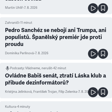
Martin Uhlíř
•
7. 8. 2026
Zahraničí
•
11
minut
Pedro Sanchéz se nebojí ani Trumpa, ani
populistů. Španělský premiér jde proti
proudu
Dominika Perlínová
•
7. 8. 2026
Podcasty
:
Vládneme, nerušit
•
42 minut
Ovládne Babiš senát, ztratí Láska klub a
přibude dezinformátorů?
Kristýna Jelínková
,
František Trojan
,
Filip Zelenka
•
7. 8. 2026
Kultura
•
4
minuty