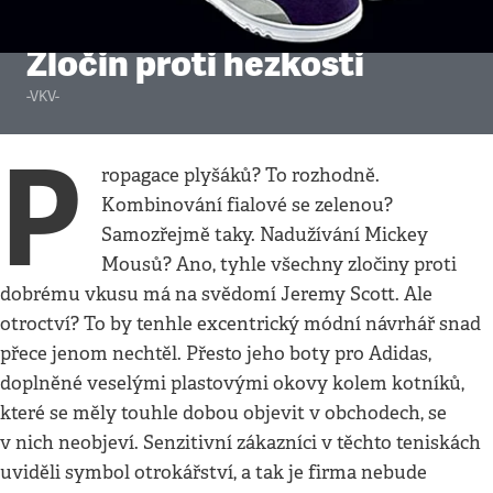
Společnost
•
26. 8. 2012
•
2
minuty
Zločin proti hezkosti
-VKV-
P
ropagace plyšáků? To rozhodně.
Kombinování fialové se zelenou?
Samozřejmě taky. Nadužívání Mickey
Mousů? Ano, tyhle všechny zločiny proti
dobrému vkusu má na svědomí Jeremy Scott. Ale
otroctví? To by tenhle excentrický módní návrhář snad
přece jenom nechtěl. Přesto jeho boty pro Adidas,
doplněné veselými plastovými okovy kolem kotníků,
které se měly touhle dobou objevit v obchodech, se
v nich neobjeví. Senzitivní zákazníci v těchto teniskách
uviděli symbol otrokářství, a tak je firma nebude