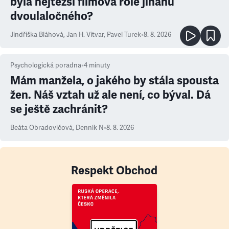
byla nejtěžší filmová role jinanu
dvoulaločného?
Jindřiška Bláhová
,
Jan H. Vitvar
,
Pavel Turek
•
8. 8. 2026
Psychologická poradna
•
4
minuty
Mám manžela, o jakého by stála spousta
žen. Náš vztah už ale není, co býval. Dá
se ještě zachránit?
Beáta Obradovičová
,
Denník N
•
8. 8. 2026
Respekt Obchod