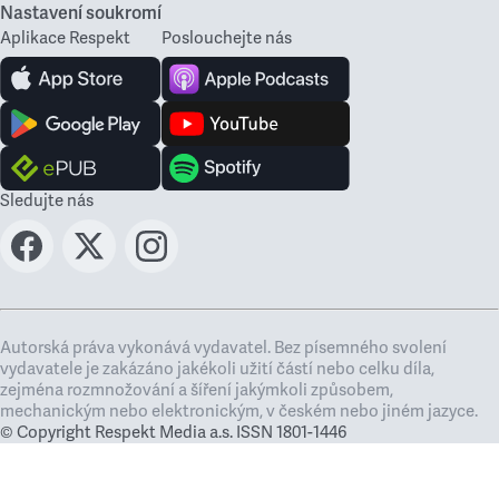
Nastavení soukromí
Aplikace Respekt
Poslouchejte nás
Sledujte nás
Autorská práva vykonává vydavatel. Bez písemného svolení
vydavatele je zakázáno jakékoli užití částí nebo celku díla,
zejména rozmnožování a šíření jakýmkoli způsobem,
mechanickým nebo elektronickým, v českém nebo jiném jazyce.
© Copyright Respekt Media a.s. ISSN 1801-1446