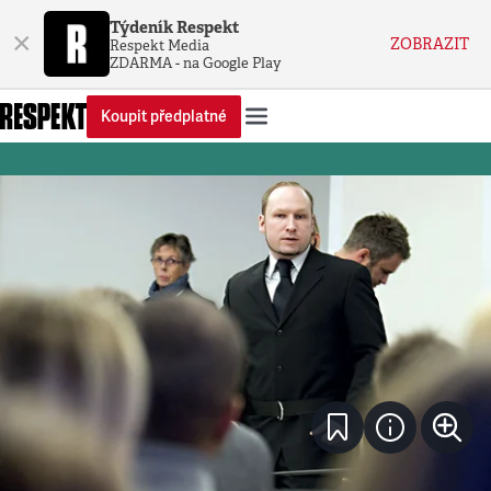
Týdeník Respekt
×
ZOBRAZIT
Respekt Media
ZDARMA - na Google Play
Koupit předplatné