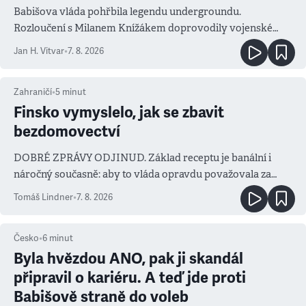
Babišova vláda pohřbila legendu undergroundu.
Rozloučení s Milanem Knížákem doprovodily vojenské
salvy i kritika pokrokářů
Jan H. Vitvar
•
7. 8. 2026
Zahraničí
•
5
minut
Finsko vymyslelo, jak se zbavit
bezdomovectví
DOBRÉ ZPRÁVY ODJINUD. Základ receptu je banální i
náročný současně: aby to vláda opravdu považovala za
prioritu
Tomáš Lindner
•
7. 8. 2026
Česko
•
6
minut
Byla hvězdou ANO, pak ji skandál
připravil o kariéru. A teď jde proti
Babišově straně do voleb