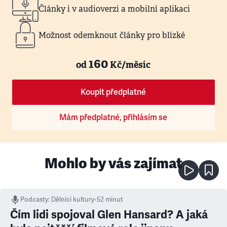
Články i v audioverzi a mobilní aplikaci
Možnost odemknout články pro blízké
160
od
Kč/měsíc
Koupit předplatné
Mám předplatné, přihlásím se
Mohlo by vás zajímat
Podcasty
:
Dělníci kultury
•
52 minut
Čím lidi spojoval Glen Hansard? A jaká