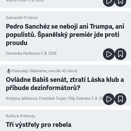
Martin Uhlíř
•
7. 8. 2026
Zahraničí
•
11
minut
Pedro Sanchéz se nebojí ani Trumpa, ani
populistů. Španělský premiér jde proti
proudu
Dominika Perlínová
•
7. 8. 2026
Podcasty
:
Vládneme, nerušit
•
42 minut
Ovládne Babiš senát, ztratí Láska klub a
přibude dezinformátorů?
Kristýna Jelínková
,
František Trojan
,
Filip Zelenka
•
7. 8. 2026
Kultura
•
4
minuty
Tři výstřely pro rebela