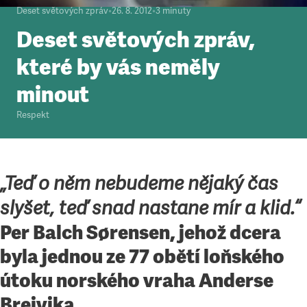
Deset světových zpráv
•
26. 8. 2012
•
3
minuty
Deset světových zpráv,
které by vás neměly
minout
Respekt
„Teď o něm nebudeme nějaký čas
slyšet, teď snad nastane mír a klid.“
Per Balch Sørensen, jehož dcera
byla jednou ze 77 obětí loňského
útoku norského vraha Anderse
Breivika