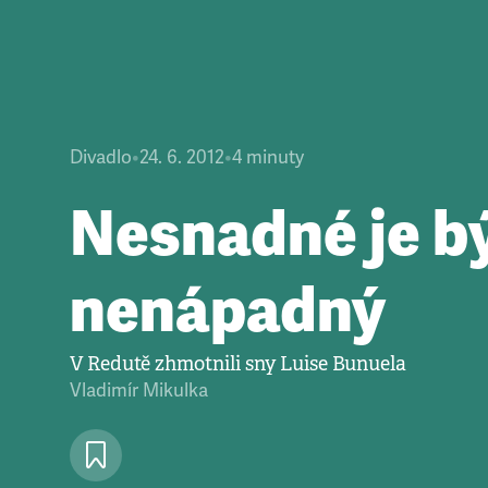
Divadlo
•
24. 6. 2012
•
4
minuty
Nesnadné je b
nenápadný
V Redutě zhmotnili sny Luise Bunuela
Vladimír Mikulka