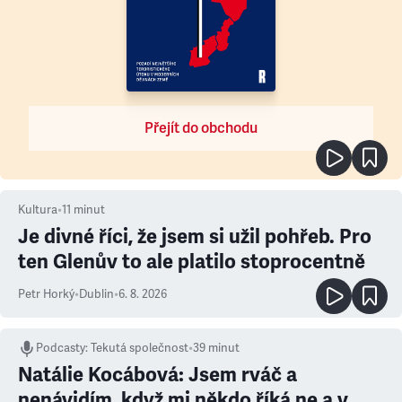
Přejít do obchodu
Kultura
•
11
minut
Je divné říci, že jsem si užil pohřeb. Pro
ten Glenův to ale platilo stoprocentně
Petr Horký
•
Dublin
•
6. 8. 2026
Podcasty
:
Tekutá společnost
•
39 minut
Natálie Kocábová: Jsem rváč a
nenávidím, když mi někdo říká ne a v