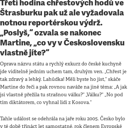
Třetí hodina chřestových hodů ve
Štrasburku pak už ale vyžadovala
notnou reportérskou výdrž.
„Poslyš,“ ozvala se nakonec
Martine, „co vy v Československu
vlastně jíte?“
Oprava názvu státu a rychlý exkurz do české kuchyně
jde viditelně jedním uchem tam, druhým ven. „Chřest je
tak zdravý a lehký. Lahůdka! Měli byste ho jíst,“ skáče
Martine do řeči a pak rovnou naváže na jiné téma: „A jak
jsi vlastně přežila tu strašnou válku?“ „Válku?“ „No pod
tím diktátorem, co vyhnal lidi z Kosova.“
Tahle událost se odehrála na jaře roku 2005. Česko bylo
v té době třináct let samostatné, rok členem Evropské