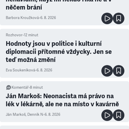
něčem brání
Barbora Kroužková
•
6. 8. 2026
Rozhovor
•
12
minut
Hodnoty jsou v politice i kulturní
diplomacii přítomné vždycky. Jen se
teď možná změní
Eva Soukeníková
•
6. 8. 2026
Komentář
•
8
minut
Ján Markoš: Neonacista má právo na
lék v lékárně, ale ne na místo v kavárně
Ján Markoš
,
Denník N
•
6. 8. 2026