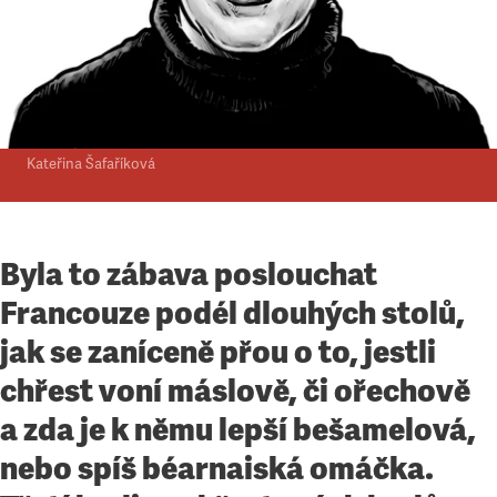
Komentář
•
15. 4. 2012
•
4
minuty
Možná lepší než Britové
Proč si Francie nezaslouží českou přehlíživost a
ironii
Kateřina Šafaříková
Byla to zábava poslouchat
Francouze podél dlouhých stolů,
jak se zaníceně přou o to, jestli
chřest voní máslově, či ořechově
a zda je k němu lepší bešamelová,
nebo spíš béarnaiská omáčka.