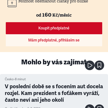
Možnost odemknout články pro blízké
160
od
Kč/měsíc
Koupit předplatné
Mám předplatné, přihlásím se
Mohlo by vás zajímat
Česko
•
8
minut
V poslední době se s focením aut docela
rozjel. Kam prezident s foťákem vyráží,
často neví ani jeho okolí