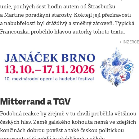
unie, pouhých šest hodin autem od Štrasburku
a Martine poradkyní starosty. Koktejl její přezíravosti
a nabubřelosti byl dráždivý a směšný zároveň. Typická
Francouzka, proběhlo hlavou autorky tohoto textu.
↓ INZERCE
Mitterrand a TGV
Podobná reakce by zřejmě v tu chvíli proběhla většinou
českých hlav. Země galského kohouta nemá ve zdejších
končinách dobrou pověst a také českou politickou
reprezentací či médii je přehlížená a někdy