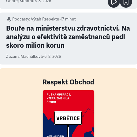
Ondřej Kundra
•
6. 8. 2026
Podcasty
:
Výtah Respektu
•
17 minut
Bouře na ministerstvu zdravotnictví. Na
analýzu o efektivitě zaměstnanců padl
skoro milion korun
Zuzana Machálková
•
6. 8. 2026
Respekt Obchod