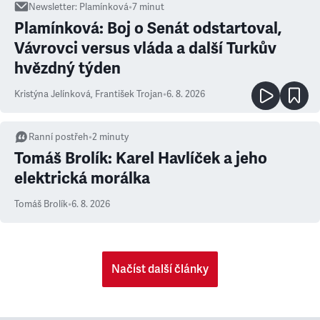
Newsletter
:
Plamínková
•
7
minut
Plamínková: Boj o Senát odstartoval,
Vávrovci versus vláda a další Turkův
hvězdný týden
Kristýna Jelínková
,
František Trojan
•
6. 8. 2026
Ranní postřeh
•
2
minuty
Tomáš Brolík: Karel Havlíček a jeho
elektrická morálka
Tomáš Brolík
•
6. 8. 2026
Načíst další články