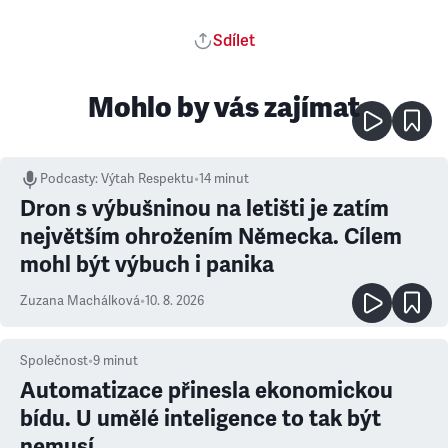
Sdílet
Mohlo by vás zajímat
Podcasty
:
Výtah Respektu
•
14 minut
Dron s výbušninou na letišti je zatím
největším ohrožením Německa. Cílem
mohl být výbuch i panika
Zuzana Machálková
•
10. 8. 2026
Společnost
•
9
minut
Automatizace přinesla ekonomickou
bídu. U umělé inteligence to tak být
nemusí