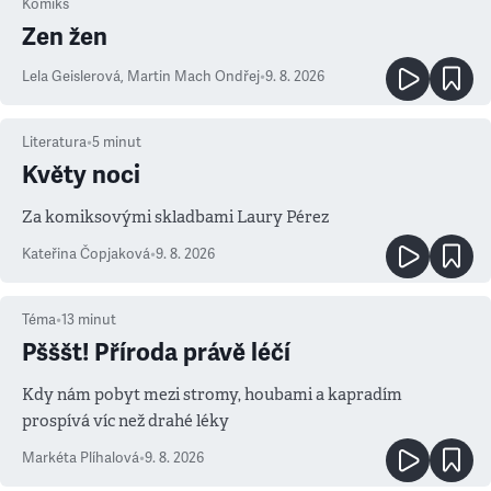
Komiks
Zen žen
Lela Geislerová
,
Martin Mach Ondřej
•
9. 8. 2026
Literatura
•
5
minut
Květy noci
Za komiksovými skladbami Laury Pérez
Kateřina Čopjaková
•
9. 8. 2026
Téma
•
13
minut
Pšššt! Příroda právě léčí
Kdy nám pobyt mezi stromy, houbami a kapradím
prospívá víc než drahé léky
Markéta Plíhalová
•
9. 8. 2026