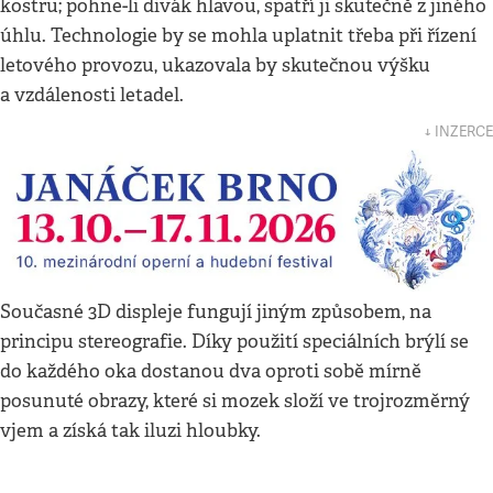
kostru; pohne-li divák hlavou, spatří ji skutečně z jiného
úhlu. Technologie by se mohla uplatnit třeba při řízení
letového provozu, ukazovala by skutečnou výšku
a vzdálenosti letadel.
↓ INZERCE
Současné 3D displeje fungují jiným způsobem, na
principu stereografie. Díky použití speciálních brýlí se
do každého oka dostanou dva oproti sobě mírně
posunuté obrazy, které si mozek složí ve trojrozměrný
vjem a získá tak iluzi hloubky.