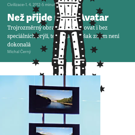
Civilizace
•
1. 4. 2012
•
5
minut
Než přijde nový Avatar
Trojrozměrný obraz už lze sledovat i bez
speciálních brýlí, technologie však zatím není
dokonalá
Michal Černý