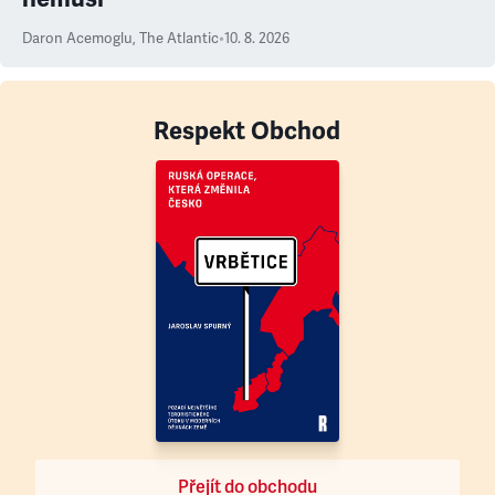
Daron Acemoglu
,
The Atlantic
•
10. 8. 2026
Respekt Obchod
Přejít do obchodu