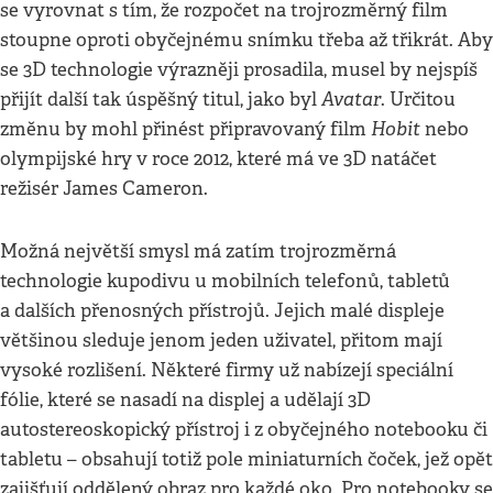
se vyrovnat s tím, že rozpočet na trojrozměrný film
stoupne oproti obyčejnému snímku třeba až třikrát. Aby
se 3D technologie výrazněji prosadila, musel by nejspíš
Avatar
přijít další tak úspěšný titul, jako byl
. Určitou
Hobit
změnu by mohl přinést připravovaný film
nebo
olympijské hry v roce 2012, které má ve 3D natáčet
režisér James Cameron.
Možná největší smysl má zatím trojrozměrná
technologie kupodivu u mobilních telefonů, tabletů
a dalších přenosných přístrojů. Jejich malé displeje
většinou sleduje jenom jeden uživatel, přitom mají
vysoké rozlišení. Některé firmy už nabízejí speciální
fólie, které se nasadí na displej a udělají 3D
autostereoskopický přístroj i z obyčejného notebooku či
tabletu – obsahují totiž pole miniaturních čoček, jež opět
zajišťují oddělený obraz pro každé oko. Pro notebooky se