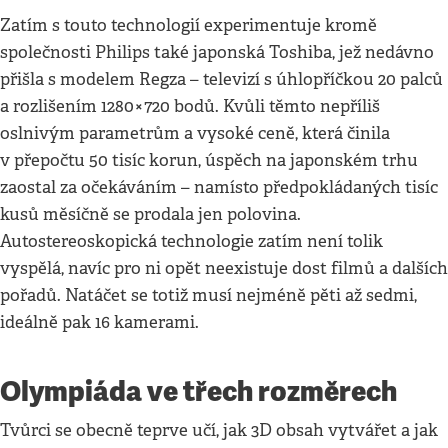
Zatím s touto technologií experimentuje kromě
společnosti Philips také japonská Toshiba, jež nedávno
přišla s modelem Regza – televizí s úhlopříčkou 20 palců
a rozlišením 1280×720 bodů. Kvůli těmto nepříliš
oslnivým parametrům a vysoké ceně, která činila
v přepočtu 50 tisíc korun, úspěch na japonském trhu
zaostal za očekáváním – namísto předpokládaných tisíc
kusů měsíčně se prodala jen polovina.
Autostereoskopická technologie zatím není tolik
vyspělá, navíc pro ni opět neexistuje dost filmů a dalších
pořadů. Natáčet se totiž musí nejméně pěti až sedmi,
ideálně pak 16 kamerami.
Olympiáda ve třech rozměrech
Tvůrci se obecně teprve učí, jak 3D obsah vytvářet a jak