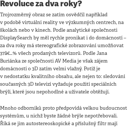
Revoluce za dva roky?
Trojrozměrný obraz se zatím osvědčil například
v podobě virtuální reality ve výzkumných centrech, na
školách nebo v kinech. Podle analytické společnosti
DisplaySearch by měl rychle pronikat i do domácností –
za dva roky má stereografické zobrazování umožňovat
37â€…% všech prodaných televizorů. Podle Jana
Buriánka ze společnosti AV Media je však zájem
domácností o 3D zatím velmi vlažný. Potíž je
v nedostatku kvalitního obsahu, ale nejen to: sledování
současných 3D televizí vyžaduje použití speciálních
brýlí, které jsou nepohodlné a uživatele obtěžují.
Mnoho odborníků proto předpovídá velkou budoucnost
systémům, u nichž byste žádné brýle nepotřebovali.
Říká se jim autostereoskopické a příslušný filtr mají