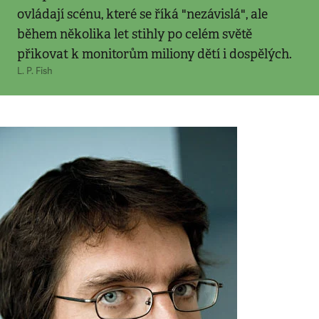
ovládají scénu, které se říká "nezávislá", ale
během několika let stihly po celém světě
přikovat k monitorům miliony dětí i dospělých.
L. P. Fish