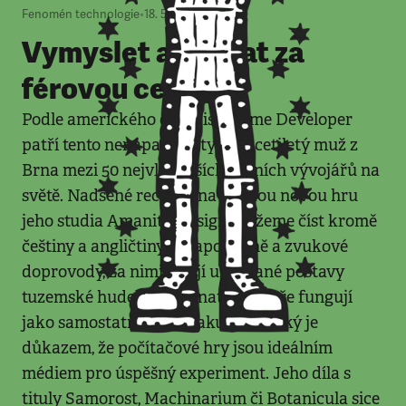
Fenomén technologie
•
18. 5. 2012
•
16
minut
Vymyslet a prodat za
férovou cenu
Podle amerického časopisu Game Developer
patří tento nenápadný čtyřiatřicetiletý muž z
Brna mezi 50 nejvlivnějších herních vývojářů na
světě. Nadšené recenze na každou novou hru
jeho studia Amanita Design můžeme číst kromě
češtiny a angličtiny i v japonštině a zvukové
doprovody, za nimiž stojí uznávané postavy
tuzemské hudební alternativy, dobře fungují
jako samostatná alba. Jakub Dvorský je
důkazem, že počítačové hry jsou ideálním
médiem pro úspěšný experiment. Jeho díla s
tituly Samorost, Machinarium či Botanicula sice