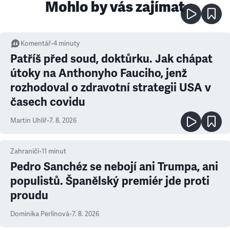
Mohlo by vás zajímat
Komentář
•
4
minuty
Patříš před soud, doktůrku. Jak chápat
útoky na Anthonyho Fauciho, jenž
rozhodoval o zdravotní strategii USA v
časech covidu
Martin Uhlíř
•
7. 8. 2026
Zahraničí
•
11
minut
Pedro Sanchéz se nebojí ani Trumpa, ani
populistů. Španělský premiér jde proti
proudu
Dominika Perlínová
•
7. 8. 2026