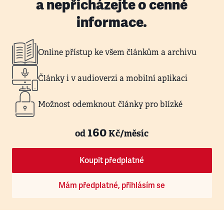
a nepřicházejte o cenné
informace.
Online přístup ke všem článkům a archivu
Články i v audioverzi a mobilní aplikaci
Možnost odemknout články pro blízké
160
od
Kč/měsíc
Koupit předplatné
Mám předplatné, přihlásím se