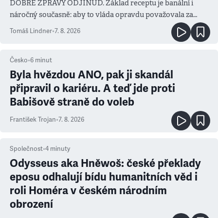
DOBRÉ ZPRÁVY ODJINUD. Základ receptu je banální i
náročný současně: aby to vláda opravdu považovala za
prioritu
Tomáš Lindner
•
7. 8. 2026
Česko
•
6
minut
Byla hvězdou ANO, pak ji skandál
připravil o kariéru. A teď jde proti
Babišově straně do voleb
František Trojan
•
7. 8. 2026
Společnost
•
4
minuty
Odysseus aka Hněwoš: české překlady
eposu odhalují bídu humanitních věd i
roli Homéra v českém národním
obrození