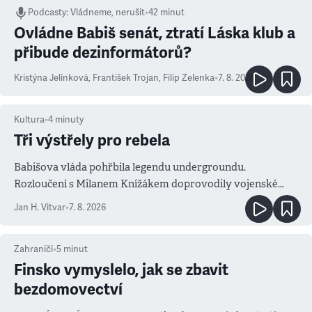
Podcasty
:
Vládneme, nerušit
•
42 minut
Ovládne Babiš senát, ztratí Láska klub a
přibude dezinformátorů?
Kristýna Jelínková
,
František Trojan
,
Filip Zelenka
•
7. 8. 2026
Kultura
•
4
minuty
Tři výstřely pro rebela
Babišova vláda pohřbila legendu undergroundu.
Rozloučení s Milanem Knížákem doprovodily vojenské
salvy i kritika pokrokářů
Jan H. Vitvar
•
7. 8. 2026
Zahraničí
•
5
minut
Finsko vymyslelo, jak se zbavit
bezdomovectví