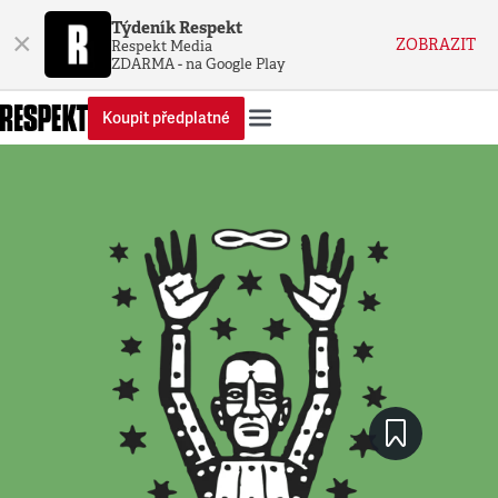
Týdeník Respekt
×
ZOBRAZIT
Respekt Media
ZDARMA - na Google Play
Koupit předplatné