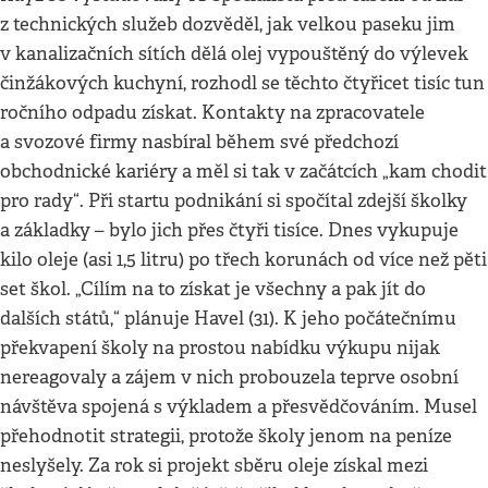
z technických služeb dozvěděl, jak velkou paseku jim
v kanalizačních sítích dělá olej vypouštěný do výlevek
činžákových kuchyní, rozhodl se těchto čtyřicet tisíc tun
ročního odpadu získat. Kontakty na zpracovatele
a svozové firmy nasbíral během své předchozí
obchodnické kariéry a měl si tak v začátcích „kam chodit
pro rady“. Při startu podnikání si spočítal zdejší školky
a základky – bylo jich přes čtyři tisíce. Dnes vykupuje
kilo oleje (asi 1,5 litru) po třech korunách od více než pěti
set škol. „Cílím na to získat je všechny a pak jít do
dalších států,“ plánuje Havel (31). K jeho počátečnímu
překvapení školy na prostou nabídku výkupu nijak
nereagovaly a zájem v nich probouzela teprve osobní
návštěva spojená s výkladem a přesvědčováním. Musel
přehodnotit strategii, protože školy jenom na peníze
neslyšely. Za rok si projekt sběru oleje získal mezi