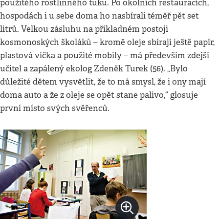
použitého rostlinného tuku. Po okolních restauracích,
hospodách i u sebe doma ho nasbírali téměř pět set
litrů. Velkou zásluhu na příkladném postoji
kosmonoských školáků – kromě oleje sbírají ještě papír,
plastová víčka a použité mobily – má především zdejší
učitel a zapálený ekolog Zdeněk Turek (56). „Bylo
důležité dětem vysvětlit, že to má smysl, že i ony mají
doma auto a že z oleje se opět stane palivo,“ glosuje
první místo svých svěřenců.