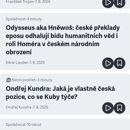
František Trojan
•
7. 8. 2026
Společnost
•
4
minuty
Odysseus aka Hněwoš: české překlady
eposu odhalují bídu humanitních věd i
roli Homéra v českém národním
obrození
Silvie Lauder
•
7. 8. 2026
Ranní postřeh
•
3
minuty
Ondřej Kundra: Jaká je vlastně česká
pozice, co se Kuby týče?
Ondřej Kundra
•
7. 8. 2026
Společnost
•
10
minut