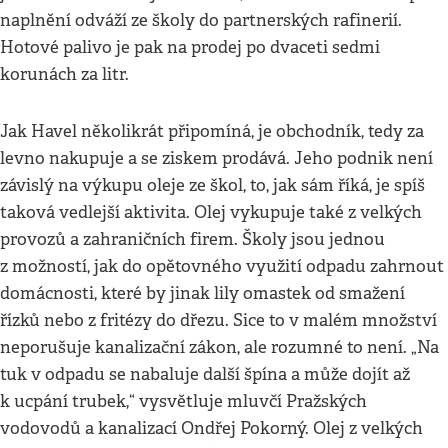
naplnění odváží ze školy do partnerských rafinerií.
Hotové palivo je pak na prodej po dvaceti sedmi
korunách za litr.
Jak Havel několikrát připomíná, je obchodník, tedy za
levno nakupuje a se ziskem prodává. Jeho podnik není
závislý na výkupu oleje ze škol, to, jak sám říká, je spíš
taková vedlejší aktivita. Olej vykupuje také z velkých
provozů a zahraničních firem. Školy jsou jednou
z možností, jak do opětovného využití odpadu zahrnout
domácnosti, které by jinak lily omastek od smažení
řízků nebo z fritézy do dřezu. Sice to v malém množství
neporušuje kanalizační zákon, ale rozumné to není. „Na
tuk v odpadu se nabaluje další špína a může dojít až
k ucpání trubek,“ vysvětluje mluvčí Pražských
vodovodů a kanalizací Ondřej Pokorný. Olej z velkých