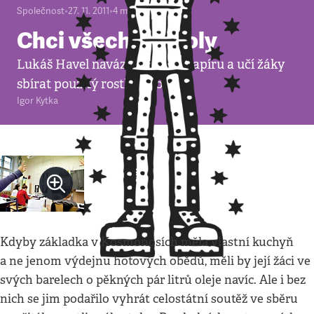
Společnost
•
27. 11. 2011
•
4
minuty
Chci všechny školy
Lukáš Havel navázal na sběr papíru a učí žáky
sbírat použitý rostlinný olej
Igor Kytka
Kdyby základka v Kosmonosích měla vlastní kuchyň
a ne jenom výdejnu hotových obědů, měli by její žáci ve
svých barelech o pěkných pár litrů oleje navíc. Ale i bez
nich se jim podařilo vyhrát celostátní soutěž ve sběru