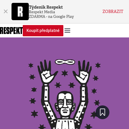
Týdeník Respekt
×
ZOBRAZIT
Respekt Media
ZDARMA - na Google Play
Koupit předplatné