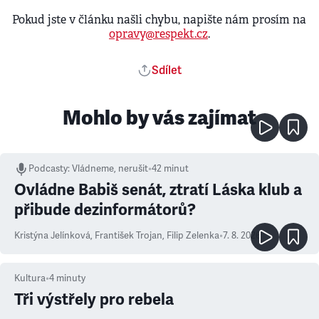
Pokud jste v článku našli chybu, napište nám prosím na
opravy@respekt.cz
.
Sdílet
Mohlo by vás zajímat
Podcasty
:
Vládneme, nerušit
•
42 minut
Ovládne Babiš senát, ztratí Láska klub a
přibude dezinformátorů?
Kristýna Jelínková
,
František Trojan
,
Filip Zelenka
•
7. 8. 2026
Kultura
•
4
minuty
Tři výstřely pro rebela