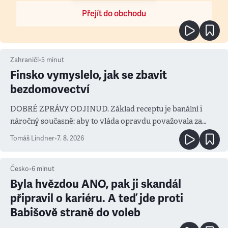
Přejít do obchodu
Zahraničí
•
5
minut
Finsko vymyslelo, jak se zbavit
bezdomovectví
DOBRÉ ZPRÁVY ODJINUD. Základ receptu je banální i
náročný současně: aby to vláda opravdu považovala za
prioritu
Tomáš Lindner
•
7. 8. 2026
Česko
•
6
minut
Byla hvězdou ANO, pak ji skandál
připravil o kariéru. A teď jde proti
Babišově straně do voleb