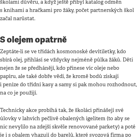
školami důvěru, a když ještě přibyl katalog odměn
s knihami a hračkami pro žáky, počet partnerských škol
začal narůstat.
S olejem opatrně
Zeptáte-li se ve třídách kosmonoské devítiletky, kdo
sbírá olej, přihlásí se vždycky nejméně půlka žáků. Děti
nejen že se předhánějí, kdo přinese víc oleje nebo
papíru, ale také dobře vědí, že kromě bodů získají
i peníze do třídní kasy a samy si pak mohou rozhodnout,
na co je použijí.
Technicky akce probíhá tak, že školáci přinášejí své
úlovky v lahvích pečlivě obalených igelitem (to aby se
nic nevylilo na zdejší skvěle renovované parkety) a poté
je i s obalem vhazují do barelů, které svozová firma po