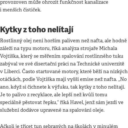
provozoven může ohrozit funkčnost kanalizace
i menších čističek.
Kytky z toho nelítají
Rostlinný olej není horším palivem než nafta, ale hodně
záleží na typu motoru, říká analýza strojaře Michala
Vojtíška, který se měřením spalování rostlinného tuku
zabýval ve své disertační práci na Technické univerzitě
v Liberci. Často startované motory, které běží na nízkých
otáčkách, podle Vojtíška mají vyšší emise než nafta. „No
ano, když si čichnete k výfuku, tak kytky z toho nelítají.
Je to palivo z recyklace, ale lepší než kvůli tomu
speciálně pěstovat řepku,“ říká Havel, jenž sám jezdí ve
služební dodávce upravené na spalování oleje.
Ačkoli je třicet tun sebraných na školách v minulém