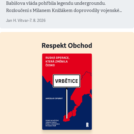
Babišova vláda pohřbila legendu undergroundu.
Rozloučení s Milanem Knížákem doprovodily vojenské
salvy i kritika pokrokářů
Jan H. Vitvar
•
7. 8. 2026
Respekt Obchod