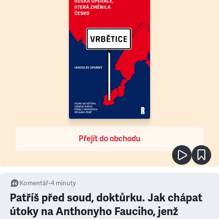
Přejít do obchodu
Komentář
•
4
minuty
Patříš před soud, doktůrku. Jak chápat
útoky na Anthonyho Fauciho, jenž