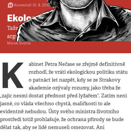
Komentář
•
15. 8. 2010
•
5
minut
Ekologové z ODS
Tažení proti zelené energetice se opírá o podivné
argumenty
Marek Švehla
K
abinet Petra Nečase se zřejmě definitivně
rozhodl, že vrátí ekologickou politiku státu
o patnáct let nazpět, kdy se ze Strakovy
akademie ozývaly rozumy, jako třeba že
„zajíc nesmí dostat přednost před lyžařem“. Zatím není
jasné, co vláda všechno chystá, maličkosti to ale
evidentně nebudou. Ústy svého ministra životního
prostředí totiž prohlašuje, že ochrana přírody se bude
dělat tak, aby se lidé nemuseli omezovat. Ani