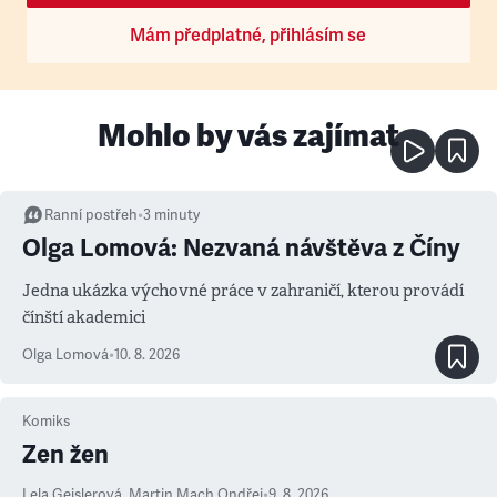
Mám předplatné, přihlásím se
Mohlo by vás zajímat
Ranní postřeh
•
3
minuty
Olga Lomová: Nezvaná návštěva z Číny
Jedna ukázka výchovné práce v zahraničí, kterou provádí
čínští akademici
Olga Lomová
•
10. 8. 2026
Komiks
Zen žen
Lela Geislerová
,
Martin Mach Ondřej
•
9. 8. 2026