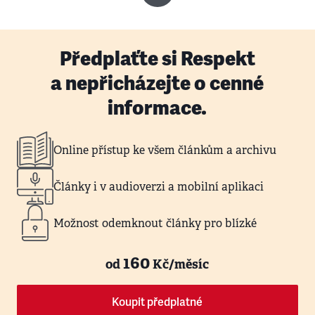
Předplaťte si Respekt
a nepřicházejte o cenné
informace.
Online přístup ke všem článkům a archivu
Články i v audioverzi a mobilní aplikaci
Možnost odemknout články pro blízké
160
od
Kč/měsíc
Koupit předplatné