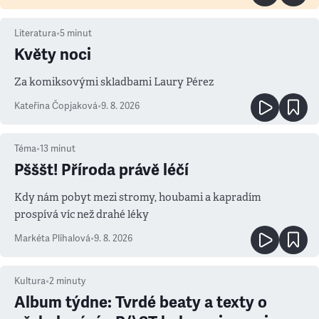
Literatura
•
5
minut
Květy noci
Za komiksovými skladbami Laury Pérez
Kateřina Čopjaková
•
9. 8. 2026
Téma
•
13
minut
Pšššt! Příroda právě léčí
Kdy nám pobyt mezi stromy, houbami a kapradím
prospívá víc než drahé léky
Markéta Plíhalová
•
9. 8. 2026
Kultura
•
2
minuty
Album týdne: Tvrdé beaty a texty o