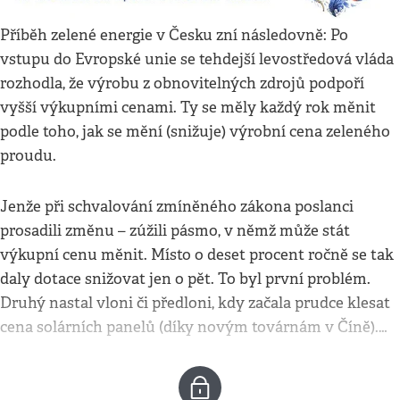
Příběh zelené energie v Česku zní následovně: Po
vstupu do Evropské unie se tehdejší levostředová vláda
rozhodla, že výrobu z obnovitelných zdrojů podpoří
vyšší výkupními cenami. Ty se měly každý rok měnit
podle toho, jak se mění (snižuje) výrobní cena zeleného
proudu.
Jenže při schvalování zmíněného zákona poslanci
prosadili změnu – zúžili pásmo, v němž může stát
výkupní cenu měnit. Místo o deset procent ročně se tak
daly dotace snižovat jen o pět. To byl první problém.
Druhý nastal vloni či předloni, kdy začala prudce klesat
cena solárních panelů (díky novým továrnám v Číně).…