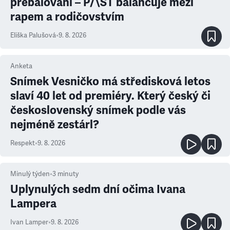
přebalování – P/\ST balancuje mezi
rapem a rodičovstvím
Eliška Palušová
•
9. 8. 2026
Anketa
Snímek Vesničko má středisková letos
slaví 40 let od premiéry. Který český či
československý snímek podle vás
nejméně zestárl?
Respekt
•
9. 8. 2026
Minulý týden
•
3
minuty
Uplynulých sedm dní očima Ivana
Lampera
Ivan Lamper
•
9. 8. 2026