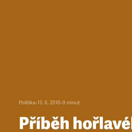
Politika
•
13. 6. 2010
•
9
minut
Příběh hořlav