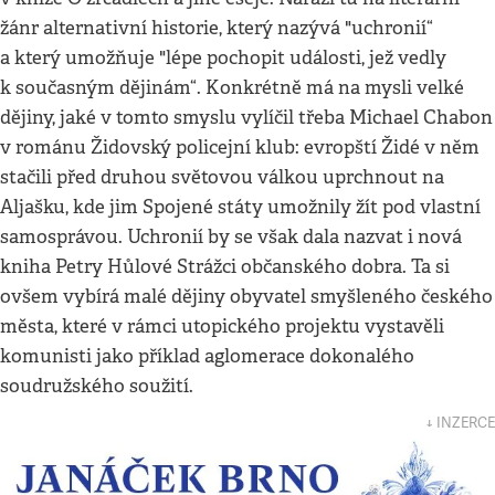
žánr alternativní historie, který nazývá "uchronií“
a který umožňuje "lépe pochopit události, jež vedly
k současným dějinám“. Konkrétně má na mysli velké
dějiny, jaké v tomto smyslu vylíčil třeba Michael Chabon
v románu Židovský policejní klub: evropští Židé v něm
stačili před druhou světovou válkou uprchnout na
Aljašku, kde jim Spojené státy umožnily žít pod vlastní
samosprávou. Uchronií by se však dala nazvat i nová
kniha Petry Hůlové Strážci občanského dobra. Ta si
ovšem vybírá malé dějiny obyvatel smyšleného českého
města, které v rámci utopického projektu vystavěli
komunisti jako příklad aglomerace dokonalého
soudružského soužití.
↓ INZERCE