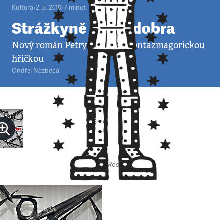
Kultura
•
2. 5. 2010
•
7
minut
Strážkyně zlého dobra
Nový román Petry Hůlové je fantazmagorickou
hříčkou
Ondřej Nezbeda
Autor: Respekt