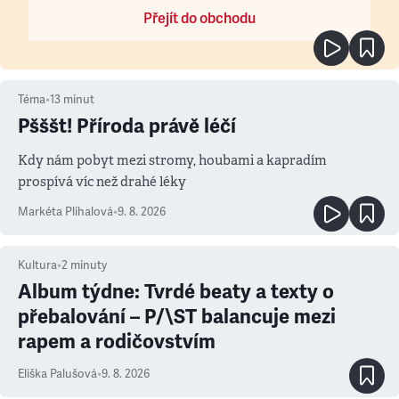
Přejít do obchodu
Téma
•
13
minut
Pšššt! Příroda právě léčí
Kdy nám pobyt mezi stromy, houbami a kapradím
prospívá víc než drahé léky
Markéta Plíhalová
•
9. 8. 2026
Kultura
•
2
minuty
Album týdne: Tvrdé beaty a texty o
přebalování – P/\ST balancuje mezi
rapem a rodičovstvím
Eliška Palušová
•
9. 8. 2026