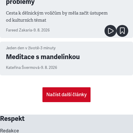
problémy
Cesta k dělnickým voličům by měla začít ústupem
od kulturních témat
Fareed Zakaria
•
9. 8. 2026
Jeden den v životě
•
3
minuty
Meditace s mandelinkou
Kateřina Švermová
•
9. 8. 2026
Načíst další články
Respekt
Redakce