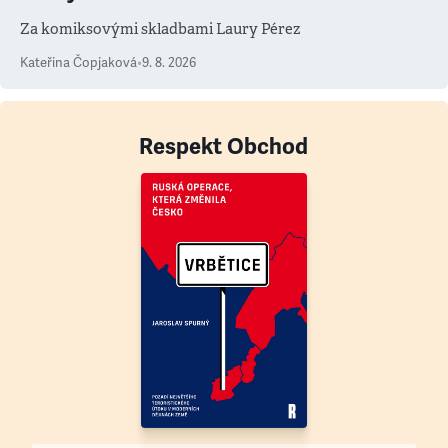
Za komiksovými skladbami Laury Pérez
Kateřina Čopjaková
•
9. 8. 2026
Respekt Obchod