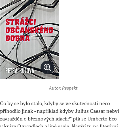
Autor: Respekt
Co by se bylo stalo, kdyby se ve skutečnosti něco
přihodilo jinak - například kdyby Julius Caesar nebyl
zavražděn o březnových idách?“ ptá se Umberto Eco
v knize O zrcadlech a jiné eseje. Naráží tu na literární