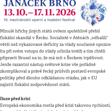
Minulé hříchy jiných států ovšem spolehlivě přebil
fiskální skandál v Řecku. Socialisté v Aténách „odhalili“
větší než vykazované deficity za vlády současné opozice
(ta při svém vstupu do vlády učinila totéž) a tím chtěli
připravit Brusel na to, že má mít s Řeckem trpělivost.
Jenže razantní nástup světové krize vše pořádně
zkomplikoval a právě řecký průšvih postavil evropské
politiky před dlouho odkládanou otázku, jak v EU
zajistit fiskální zodpovědnost států.
Iluze před krizí
Evropská ekonomika rostla před krizí takovou rychlostí,