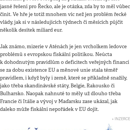
jasné řešení pro Řecko, ale je otázka, zda by to měl vůbec
činit. Ve hře je totiž mnohem víc než jen problém řecké
vlády, jak si v následujících týdnech či měsících půjčit
několik desítek miliard eur.
Jak známo, mizerie v Aténách je jen vrcholkem ledovce
problémů s evropskou fiskální politikou. Neúcta
k dohodnutým pravidlům o deficitech veřejných financí
se za dobu existence EU a měnové unie stala téměř
pravidlem, i když byly i země, které se příkladně snažily,
jako třeba skandinávské státy, Belgie, Rakousko či
Bulharsko. Naopak nahnuté to měly už dlouho třeba
Francie či Itálie a vývoj v Maďarsku zase ukázal, jak
daleko může fiskální nepořádek v EU dojít.
↓ INZERCE