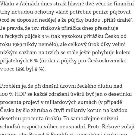
Vládu v Aténách dnes straší hlavně dvě věci: že finanční
trhy nebudou ochotny vládě potřebné peníze půjčovat
(což se doposud neděje) a že půjčky budou „příliš drahé“.
Je pravda, že tzv. riziková přirážka dnes přesahuje
u řeckých půjček 3 % (tak vysokou přirážku Česko od
roku 1989 nikdy nemělo), ale celkový úrok díky velmi
nízkým sazbám na trzích se stále ještě pohybuje kolem
přijatelných 6 % (úrok na půjčky pro Československo
v roce 1991 byl 9 %).
Problém je, že při dnešní úrovni řeckého dluhu nad
100 % HDP se každé zdražení úvěrů byť jen o desetinku
procenta projeví v miliardových sumách (v případě
Česka by šlo zhruba o čtyři miliardy korun na každou
desetinu procenta úroků). To samozřejmě snížení
schodků rozpočtu vůbec neusnadní. Proto Řekové volají
po tom, aby Brusel či Frankfurt s vysokými úroky pro