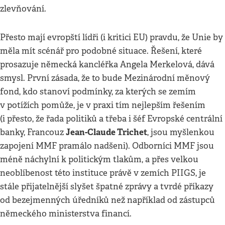
zlevňování.
Přesto mají evropští lídři (i kritici EU) pravdu, že Unie by
měla mít scénář pro podobné situace. Řešení, které
prosazuje německá kancléřka Angela Merkelová, dává
smysl. První zásada, že to bude Mezinárodní měnový
fond, kdo stanoví podmínky, za kterých se zemím
v potížích pomůže, je v praxi tím nejlepším řešením
(i přesto, že řada politiků a třeba i šéf Evropské centrální
Jean-Claude Trichet
banky, Francouz
, jsou myšlenkou
zapojení MMF pramálo nadšeni). Odborníci MMF jsou
méně náchylní k politickým tlakům, a přes velkou
neoblíbenost této instituce právě v zemích PIIGS, je
stále přijatelnější slyšet špatné zprávy a tvrdé příkazy
od bezejmenných úředníků než například od zástupců
německého ministerstva financí.