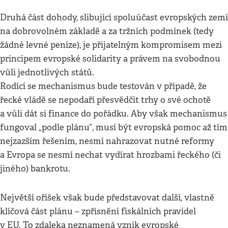
Druhá část dohody, slibující spoluúčast evropských zemí
na dobrovolném základě a za tržních podmínek (tedy
žádné levné peníze), je přijatelným kompromisem mezi
principem evropské solidarity a právem na svobodnou
vůli jednotlivých států.
Rodící se mechanismus bude testován v případě, že
řecké vládě se nepodaří přesvědčit trhy o své ochotě
a vůli dát si finance do pořádku. Aby však mechanismus
fungoval „podle plánu“, musí být evropská pomoc až tím
nejzazším řešením, nesmí nahrazovat nutné reformy
a Evropa se nesmí nechat vydírat hrozbami řeckého (či
jiného) bankrotu.
Největší oříšek však bude představovat další, vlastně
klíčová část plánu – zpřísnění fiskálních pravidel
v EU. To zdaleka neznamená vznik evropské