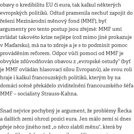
obavy o kredibilitu EU či eura, tak kalkul některých
evropských politiků. Odtud pramenila nechuť zapojit do
řešení Mezinárodní měnový fond (MMF), byť
argumenty pro tento postup jsou zřejmé: MMF umí
zvládat takovéto krize nejlépe (což mimo jiné prokazuje
v Maďarsku), má na to zdroje a je s to podmínit pomoc
prováděním reforem. Odpor vůči pomoci od MMF je
obvykle zdůvodňován obavou z „evropské ostudy“ (byť
je MMF ovládán hlasovací sílou Evropanů), ale svou roli
hraje i kalkul francouzských politiků, kterým by na
domácí scéně překáželo zviditelnění francouzského šéfa
MMF – socialisty Strauss-Kahna.
Snad nejvíce pochybný je argument, že problémy Řecka
a dalších zemí ohrozí pozici eura. Jen málo zemí si dnes
přeje něco jiného než „o něco slabší měnu“, která by