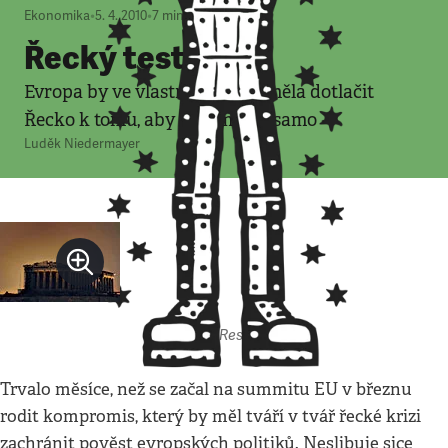
Ekonomika
•
5. 4. 2010
•
7
minut
Řecký test EU
Evropa by ve vlastním zájmu měla dotlačit
Řecko k tomu, aby si pomohlo samo
Luděk Niedermayer
Autor: Respekt
Trvalo měsíce, než se začal na summitu EU v březnu
rodit kompromis, který by měl tváří v tvář řecké krizi
zachránit pověst evropských politiků. Neslibuje sice