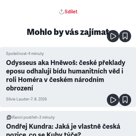
Sdílet
Mohlo by vás zajímat
Společnost
•
4
minuty
Odysseus aka Hněwoš: české překlady
eposu odhalují bídu humanitních věd i
roli Homéra v českém národním
obrození
Silvie Lauder
•
7. 8. 2026
Ranní postřeh
•
3
minuty
Ondřej Kundra: Jaká je vlastně česká
pozice, co se Kuby týče?