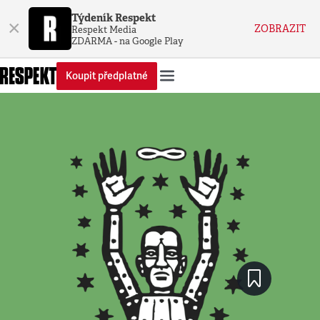
Týdeník Respekt
×
ZOBRAZIT
Respekt Media
ZDARMA - na Google Play
Koupit předplatné