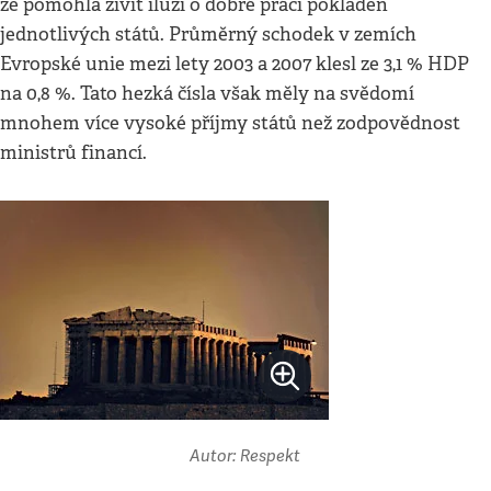
že pomohla živit iluzi o dobré práci pokladen
jednotlivých států. Průměrný schodek v zemích
Evropské unie mezi lety 2003 a 2007 klesl ze 3,1 % HDP
na 0,8 %. Tato hezká čísla však měly na svědomí
mnohem více vysoké příjmy států než zodpovědnost
ministrů financí.
Autor: Respekt