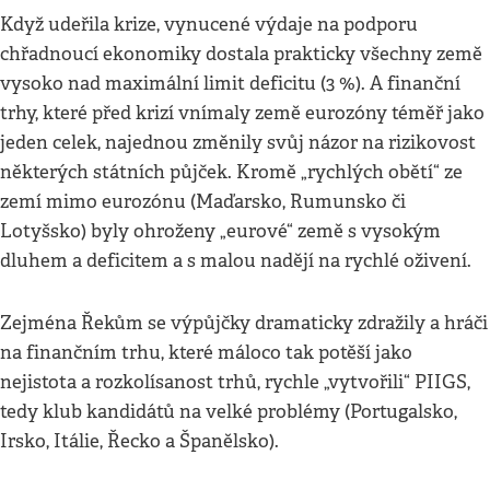
Když udeřila krize, vynucené výdaje na podporu
chřadnoucí ekonomiky dostala prakticky všechny země
vysoko nad maximální limit deficitu (3 %). A finanční
trhy, které před krizí vnímaly země eurozóny téměř jako
jeden celek, najednou změnily svůj názor na rizikovost
některých státních půjček. Kromě „rychlých obětí“ ze
zemí mimo eurozónu (Maďarsko, Rumunsko či
Lotyšsko) byly ohroženy „eurové“ země s vysokým
dluhem a deficitem a s malou nadějí na rychlé oživení.
Zejména Řekům se výpůjčky dramaticky zdražily a hráči
na finančním trhu, které máloco tak potěší jako
nejistota a rozkolísanost trhů, rychle „vytvořili“ PIIGS,
tedy klub kandidátů na velké problémy (Portugalsko,
Irsko, Itálie, Řecko a Španělsko).