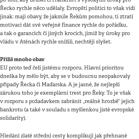
Řecko rychle něco udělaly. Evropští politici to však vidí
jinak: mají obavy, že jakmile Řekům pomohou, ti ztratí
motivaci dát své veřejné finance rychle do pořádku,
a tak o garancích či jiných krocích, jimiž by úroky pro
vládu v Aténách rychle snížili, nechtějí slyšet.
Příliš mnoho obav
EU proto teď čelí jistému rozporu. Hlavní prioritou
dneška by mělo být, aby se v budoucnu neopakovaly
případy Řecka či Maďarska. A je jasné, že nejlepší
zárukou toho je exemplární trest pro Řeky. To je však
v rozporu s požadavkem zabránit „reálné hrozbě“ jejich
bankrotu (a také v souladu s myšlenkou jisté evropské
solidarity).
Hledání zlaté střední cesty komplikují jak přehnané