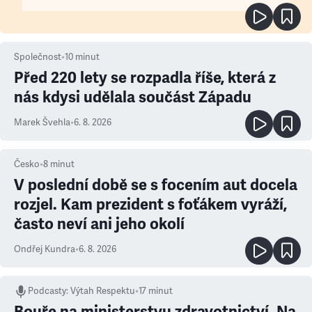
Společnost
•
10
minut
Před 220 lety se rozpadla říše, která z
nás kdysi udělala součást Západu
Marek Švehla
•
6. 8. 2026
Česko
•
8
minut
V poslední době se s focením aut docela
rozjel. Kam prezident s foťákem vyráží,
často neví ani jeho okolí
Ondřej Kundra
•
6. 8. 2026
Podcasty
:
Výtah Respektu
•
17 minut
Bouře na ministerstvu zdravotnictví. Na