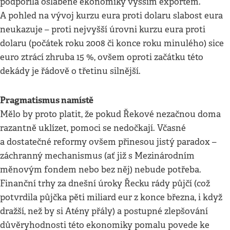
podpořila oslabené ekonomiky vyšším exportem.
A pohled na vývoj kurzu eura proti dolaru slabost eura
neukazuje – proti nejvyšší úrovni kurzu eura proti
dolaru (počátek roku 2008 či konce roku minulého) sice
euro ztrácí zhruba 15 %, ovšem oproti začátku této
dekády je řádově o třetinu silnější.
Pragmatismus namístě
Mělo by proto platit, že pokud Řekové nezačnou doma
razantně uklízet, pomoci se nedočkají. Včasné
a dostatečné reformy ovšem přinesou jistý paradox –
záchranný mechanismus (ať již s Mezinárodním
měnovým fondem nebo bez něj) nebude potřeba.
Finanční trhy za dnešní úroky Řecku rády půjčí (což
potvrdila půjčka pěti miliard eur z konce března, i když
dražší, než by si Atény přály) a postupné zlepšování
důvěryhodnosti této ekonomiky pomalu povede ke