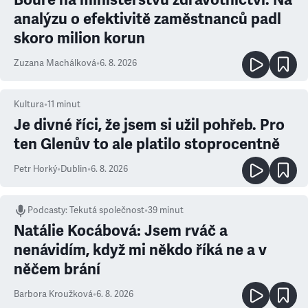
analýzu o efektivitě zaměstnanců padl
skoro milion korun
Zuzana Machálková
•
6. 8. 2026
Kultura
•
11
minut
Je divné říci, že jsem si užil pohřeb. Pro
ten Glenův to ale platilo stoprocentně
Petr Horký
•
Dublin
•
6. 8. 2026
Podcasty
:
Tekutá společnost
•
39 minut
Natálie Kocábová: Jsem rváč a
nenávidím, když mi někdo říká ne a v
něčem brání
Barbora Kroužková
•
6. 8. 2026