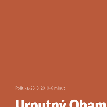
Politika
•
28. 3. 2010
•
6
minut
Urputný Obam