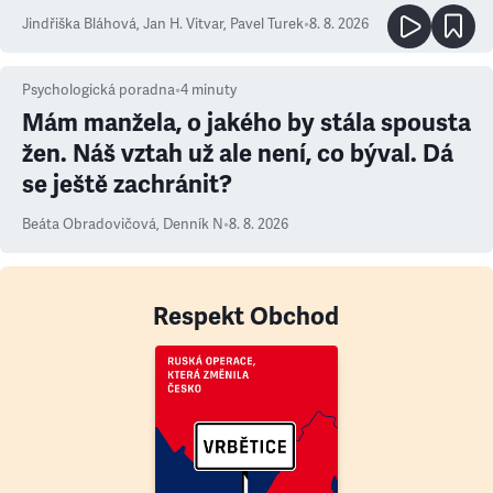
Jindřiška Bláhová
,
Jan H. Vitvar
,
Pavel Turek
•
8. 8. 2026
Psychologická poradna
•
4
minuty
Mám manžela, o jakého by stála spousta
žen. Náš vztah už ale není, co býval. Dá
se ještě zachránit?
Beáta Obradovičová
,
Denník N
•
8. 8. 2026
Respekt Obchod