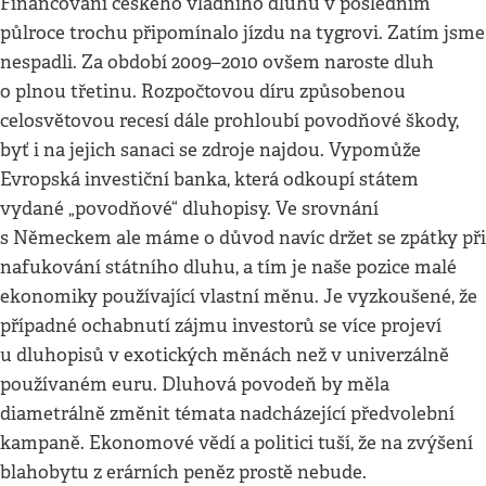
Financování českého vládního dluhu v posledním
půlroce trochu připomínalo jízdu na tygrovi. Zatím jsme
nespadli. Za období 2009–2010 ovšem naroste dluh
o plnou třetinu. Rozpočtovou díru způsobenou
celosvětovou recesí dále prohloubí povodňové škody,
byť i na jejich sanaci se zdroje najdou. Vypomůže
Evropská investiční banka, která odkoupí státem
vydané „povodňové“ dluhopisy. Ve srovnání
s Německem ale máme o důvod navíc držet se zpátky při
nafukování státního dluhu, a tím je naše pozice malé
ekonomiky používající vlastní měnu. Je vyzkoušené, že
případné ochabnutí zájmu investorů se více projeví
u dluhopisů v exotických měnách než v univerzálně
používaném euru. Dluhová povodeň by měla
diametrálně změnit témata nadcházející předvolební
kampaně. Ekonomové vědí a politici tuší, že na zvýšení
blahobytu z erárních peněz prostě nebude.