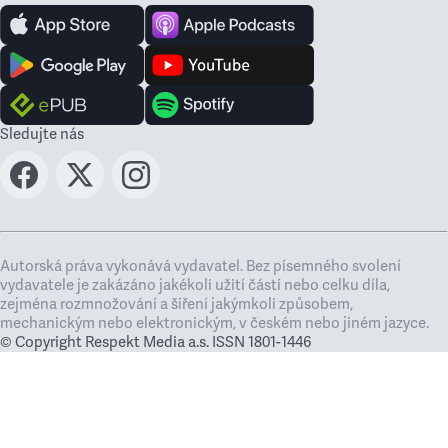
Sledujte nás
Autorská práva vykonává vydavatel. Bez písemného svolení
vydavatele je zakázáno jakékoli užití částí nebo celku díla,
zejména rozmnožování a šíření jakýmkoli způsobem,
mechanickým nebo elektronickým, v českém nebo jiném jazyce.
© Copyright Respekt Media a.s. ISSN 1801-1446