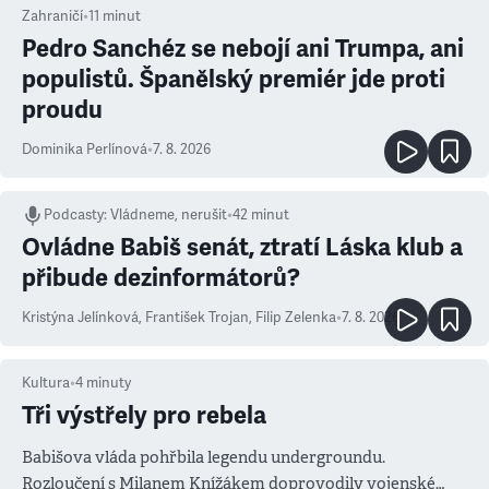
Zahraničí
•
11
minut
Pedro Sanchéz se nebojí ani Trumpa, ani
populistů. Španělský premiér jde proti
proudu
Dominika Perlínová
•
7. 8. 2026
Podcasty
:
Vládneme, nerušit
•
42 minut
Ovládne Babiš senát, ztratí Láska klub a
přibude dezinformátorů?
Kristýna Jelínková
,
František Trojan
,
Filip Zelenka
•
7. 8. 2026
Kultura
•
4
minuty
Tři výstřely pro rebela
Babišova vláda pohřbila legendu undergroundu.
Rozloučení s Milanem Knížákem doprovodily vojenské