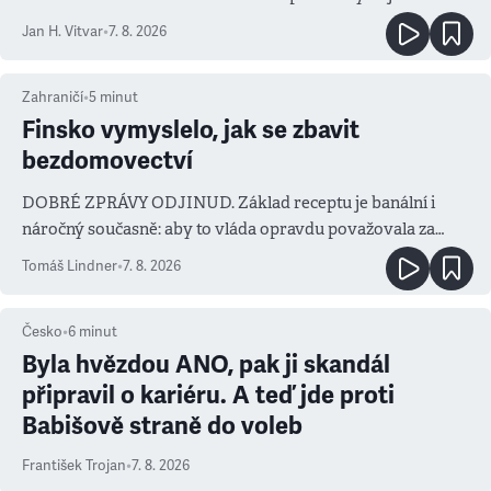
salvy i kritika pokrokářů
Jan H. Vitvar
•
7. 8. 2026
Zahraničí
•
5
minut
Finsko vymyslelo, jak se zbavit
bezdomovectví
DOBRÉ ZPRÁVY ODJINUD. Základ receptu je banální i
náročný současně: aby to vláda opravdu považovala za
prioritu
Tomáš Lindner
•
7. 8. 2026
Česko
•
6
minut
Byla hvězdou ANO, pak ji skandál
připravil o kariéru. A teď jde proti
Babišově straně do voleb
František Trojan
•
7. 8. 2026