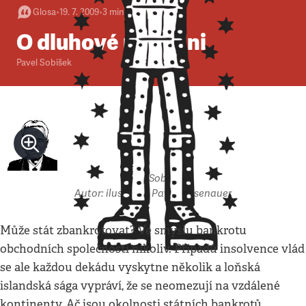
Glosa
•
19. 7. 2009
•
3
minuty
O dluhové povodni
Pavel Sobíšek
Pavel Sobíšek
Autor: ilustrace: Pavel Reisenauer
Může stát zbankrotovat? Ve smyslu bankrotu
obchodních společností nikoliv. Případů insolvence vlád
se ale každou dekádu vyskytne několik a loňská
islandská sága vypráví, že se neomezují na vzdálené
kontinenty. Ač jsou okolnosti státních bankrotů