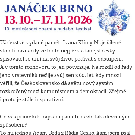
Už čerstvě vydané paměti Ivana Klímy Moje šílené
století naznačily, že tento nejpřekládanější český
spisovatel se umí na svůj život podívat s odstupem.
A v tomto rozhovoru to jen potvrzuje. Na rozdíl od řady
jeho vrstevníků nežije svůj sen z 60. let, kdy mnozí
věřili, že Československo dá světu nový systém
rozkročený mezi komunismem a demokracií. Zřejmě
i proto je stále inspirativní.
Co vás přimělo k napsání pamětí, navíc tak otevřeným
způsobem?
To mi jednou Adam Drda z Rádia Česko, kam jsem psal