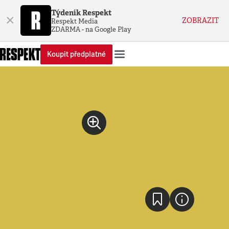
Týdeník Respekt
×
ZOBRAZIT
Respekt Media
ZDARMA - na Google Play
Koupit předplatné