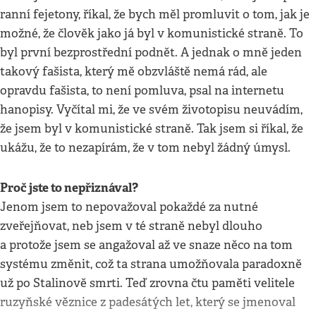
ranní fejetony, říkal, že bych měl promluvit o tom, jak je
možné, že člověk jako já byl v komunistické straně. To
byl první bezprostřední podnět. A jednak o mně jeden
takový fašista, který mě obzvláště nemá rád, ale
opravdu fašista, to není pomluva, psal na internetu
hanopisy. Vyčítal mi, že ve svém životopisu neuvádím,
že jsem byl v komunistické straně. Tak jsem si říkal, že
ukážu, že to nezapírám, že v tom nebyl žádný úmysl.
Proč jste to nepřiznával?
Jenom jsem to nepovažoval pokaždé za nutné
zveřejňovat, neb jsem v té straně nebyl dlouho
a protože jsem se angažoval až ve snaze něco na tom
systému změnit, což ta strana umožňovala paradoxně
už po Stalinově smrti. Teď zrovna čtu paměti velitele
ruzyňské věznice z padesátých let, který se jmenoval