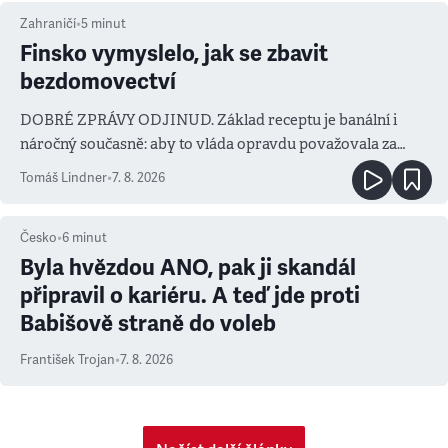
Zahraničí
•
5
minut
Finsko vymyslelo, jak se zbavit
bezdomovectví
DOBRÉ ZPRÁVY ODJINUD. Základ receptu je banální i
náročný současně: aby to vláda opravdu považovala za
prioritu
Tomáš Lindner
•
7. 8. 2026
Česko
•
6
minut
Byla hvězdou ANO, pak ji skandál
připravil o kariéru. A teď jde proti
Babišově straně do voleb
František Trojan
•
7. 8. 2026