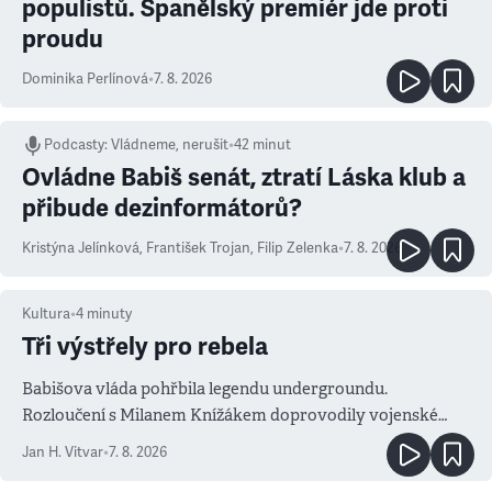
populistů. Španělský premiér jde proti
proudu
Dominika Perlínová
•
7. 8. 2026
Podcasty
:
Vládneme, nerušit
•
42 minut
Ovládne Babiš senát, ztratí Láska klub a
přibude dezinformátorů?
Kristýna Jelínková
,
František Trojan
,
Filip Zelenka
•
7. 8. 2026
Kultura
•
4
minuty
Tři výstřely pro rebela
Babišova vláda pohřbila legendu undergroundu.
Rozloučení s Milanem Knížákem doprovodily vojenské
salvy i kritika pokrokářů
Jan H. Vitvar
•
7. 8. 2026