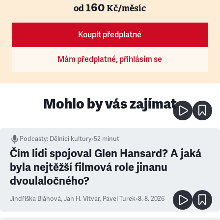
160
od
Kč/měsíc
Koupit předplatné
Mám předplatné, přihlásím se
Mohlo by vás zajímat
Podcasty
:
Dělníci kultury
•
52 minut
Čím lidi spojoval Glen Hansard? A jaká
byla nejtěžší filmová role jinanu
dvoulaločného?
Jindřiška Bláhová
,
Jan H. Vitvar
,
Pavel Turek
•
8. 8. 2026