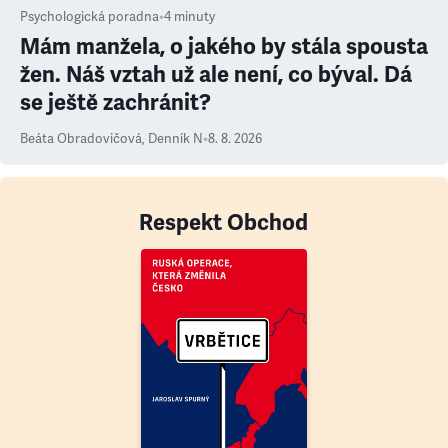
Psychologická poradna
•
4
minuty
Mám manžela, o jakého by stála spousta
žen. Náš vztah už ale není, co býval. Dá
se ještě zachránit?
Beáta Obradovičová
,
Denník N
•
8. 8. 2026
Respekt Obchod