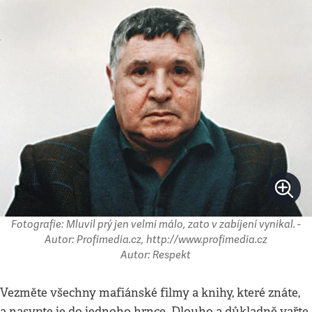
Fotografie: Mluvil prý jen velmi málo, zato v zabíjení vynikal. -
Autor: Profimedia.cz, http://www.profimedia.cz
Autor: Respekt
Vezměte všechny mafiánské filmy a knihy, které znáte,
a nasypte je do jednoho hrnce. Dlouho a důkladně vařte.