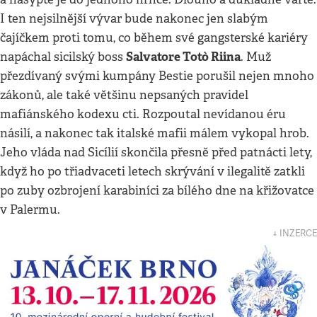
I ten nejsilnější vývar bude nakonec jen slabým
čajíčkem proti tomu, co během své gangsterské kariéry
Salvatore Totò Riina
napáchal sicilský boss
. Muž
přezdívaný svými kumpány Bestie porušil nejen mnoho
zákonů, ale také většinu nepsaných pravidel
mafiánského kodexu cti. Rozpoutal nevídanou éru
násilí, a nakonec tak italské mafii málem vykopal hrob.
Jeho vláda nad Sicílií skončila přesně před patnácti lety,
když ho po třiadvaceti letech skrývání v ilegalitě zatkli
po zuby ozbrojení karabiníci za bílého dne na křižovatce
v Palermu.
↓ INZERCE