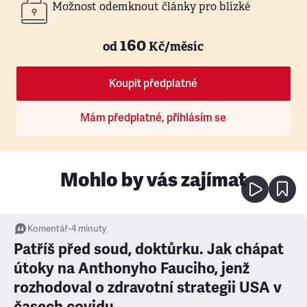
Možnost odemknout články pro blízké
160
od
Kč/měsíc
Koupit předplatné
Mám předplatné, přihlásím se
Mohlo by vás zajímat
Komentář
•
4
minuty
Patříš před soud, doktůrku. Jak chápat
útoky na Anthonyho Fauciho, jenž
rozhodoval o zdravotní strategii USA v
časech covidu