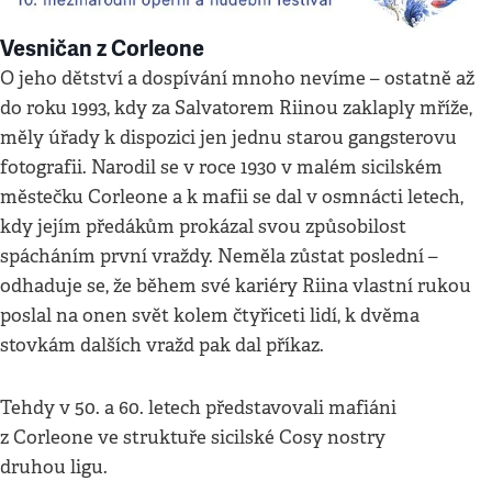
Vesničan z Corleone
O jeho dětství a dospívání mnoho nevíme – ostatně až
do roku 1993, kdy za Salvatorem Riinou zaklaply mříže,
měly úřady k dispozici jen jednu starou gangsterovu
fotografii. Narodil se v roce 1930 v malém sicilském
městečku Corleone a k mafii se dal v osmnácti letech,
kdy jejím předákům prokázal svou způsobilost
spácháním první vraždy. Neměla zůstat poslední –
odhaduje se, že během své kariéry Riina vlastní rukou
poslal na onen svět kolem čtyřiceti lidí, k dvěma
stovkám dalších vražd pak dal příkaz.
Tehdy v 50. a 60. letech představovali mafiáni
z Corleone ve struktuře sicilské Cosy nostry
druhou ligu.