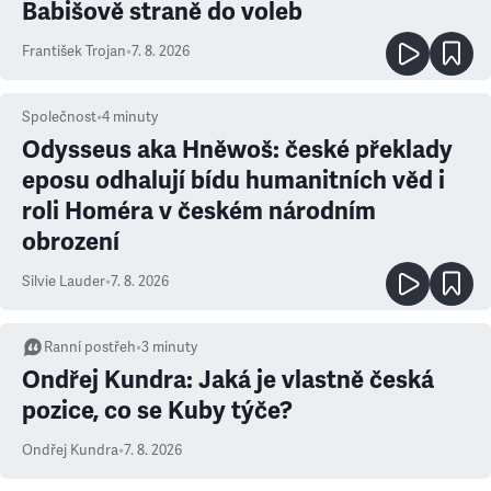
Babišově straně do voleb
František Trojan
•
7. 8. 2026
Společnost
•
4
minuty
Odysseus aka Hněwoš: české překlady
eposu odhalují bídu humanitních věd i
roli Homéra v českém národním
obrození
Silvie Lauder
•
7. 8. 2026
Ranní postřeh
•
3
minuty
Ondřej Kundra: Jaká je vlastně česká
pozice, co se Kuby týče?
Ondřej Kundra
•
7. 8. 2026