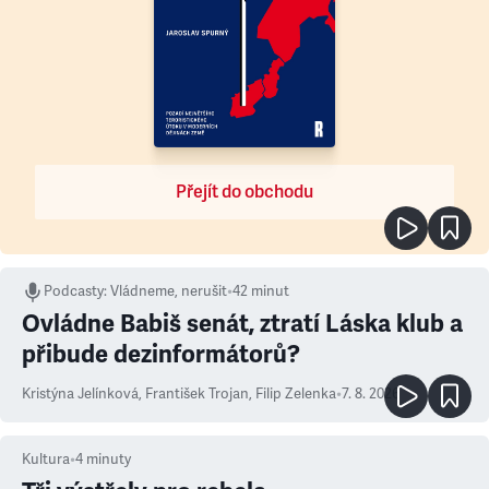
Přejít do obchodu
Podcasty
:
Vládneme, nerušit
•
42 minut
Ovládne Babiš senát, ztratí Láska klub a
přibude dezinformátorů?
Kristýna Jelínková
,
František Trojan
,
Filip Zelenka
•
7. 8. 2026
Kultura
•
4
minuty