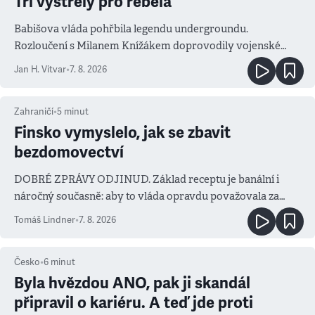
Tři výstřely pro rebela
Babišova vláda pohřbila legendu undergroundu.
Rozloučení s Milanem Knížákem doprovodily vojenské
salvy i kritika pokrokářů
Jan H. Vitvar
•
7. 8. 2026
Zahraničí
•
5
minut
Finsko vymyslelo, jak se zbavit
bezdomovectví
DOBRÉ ZPRÁVY ODJINUD. Základ receptu je banální i
náročný současně: aby to vláda opravdu považovala za
prioritu
Tomáš Lindner
•
7. 8. 2026
Česko
•
6
minut
Byla hvězdou ANO, pak ji skandál
připravil o kariéru. A teď jde proti