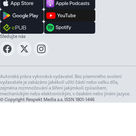
Sledujte nás
Autorská práva vykonává vydavatel. Bez písemného svolení
vydavatele je zakázáno jakékoli užití částí nebo celku díla,
zejména rozmnožování a šíření jakýmkoli způsobem,
mechanickým nebo elektronickým, v českém nebo jiném jazyce.
© Copyright Respekt Media a.s. ISSN 1801-1446