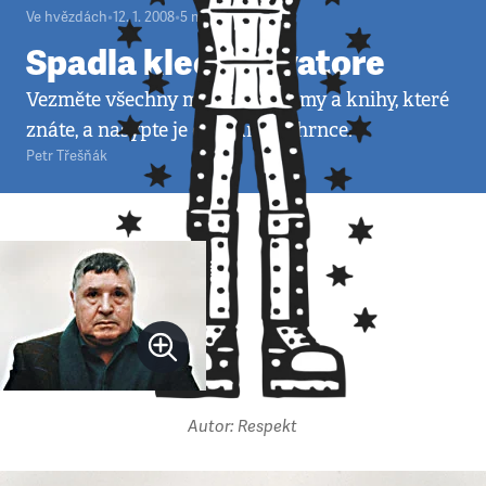
Ve hvězdách
•
12. 1. 2008
•
5
minut
Spadla klec, Salvatore
Vezměte všechny mafiánské filmy a knihy, které
znáte, a nasypte je do jednoho hrnce.
Petr Třešňák
Autor: Respekt