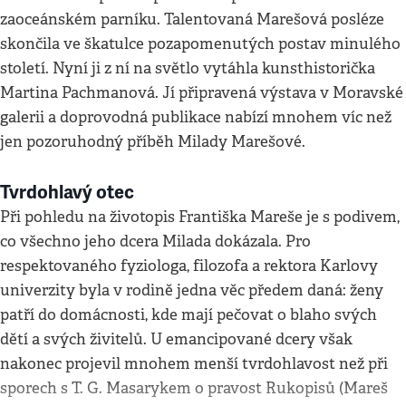
zaoceánském parníku. Talentovaná Marešová posléze
skončila ve škatulce pozapomenutých postav minulého
století. Nyní ji z ní na světlo vytáhla kunsthistorička
Martina Pachmanová. Jí připravená výstava v Moravské
galerii a doprovodná publikace nabízí mnohem víc než
jen pozoruhodný příběh Milady Marešové.
Tvrdohlavý otec
Při pohledu na životopis Františka Mareše je s podivem,
co všechno jeho dcera Milada dokázala. Pro
respektovaného fyziologa, filozofa a rektora Karlovy
univerzity byla v rodině jedna věc předem daná: ženy
patří do domácnosti, kde mají pečovat o blaho svých
dětí a svých živitelů. U emancipované dcery však
nakonec projevil mnohem menší tvrdohlavost než při
sporech s T. G. Masarykem o pravost Rukopisů (Mareš