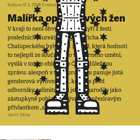
Kultura
•
17. 5. 2008
•
5
minut
Malířka opravdových žen
V kraji to není obvyklé: hned čtyři z šesti
posledních laureátů Ceny Jindřicha
Chalupeckého byly ženy. Soutěž, která hodnotí
to nejlepší ze současného výtvarného umění,
vysílá v tomto ohledu do Česka důležitou
zprávu: alespoň v téhle profesi tu panuje jistá
genderová vyrovnanost, kdy vás před
odborníky nelimituje, že jste se narodily jako
zástupkyně pohlaví nazývaného přezíravým
přívlastkem „slabé“.
Jan H. Vitvar