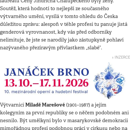
laureátů Ceny Jindřicha Chalupeckého byly ženy.
Soutěž, která hodnotí to nejlepší ze současného
výtvarného umění, vysílá v tomto ohledu do Česka
důležitou zprávu: alespoň v téhle profesi tu panuje jistá
genderová vyrovnanost, kdy vás před odborníky
nelimituje, že jste se narodily jako zástupkyně pohlaví
nazývaného přezíravým přívlastkem „slabé“.
↓ INZERCE
Miladě Marešové
Výtvarnici
(1901–1987) a jejím
kolegyním za první republiky se o něčem podobném ani
nesnilo. Být umělkyní bylo v masarykovské demokracii
mimořádnou profesí podobnou práci v cirkusu nebo na