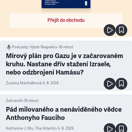
Přejít do obchodu
Podcasty
:
Výtah Respektu
•
18 minut
Mírový plán pro Gazu je v začarovaném
kruhu. Nastane dřív stažení Izraele,
nebo odzbrojení Hamásu?
Zuzana Machálková
•
5. 8. 2026
Zahraničí
•
18
minut
Pád milovaného a nenáviděného vědce
Anthonyho Fauciho
Katherine J. Wu
,
The Atlantic
•
5. 8. 2026