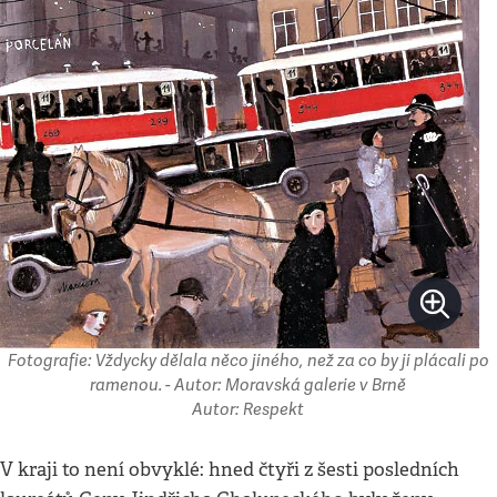
Fotografie: Vždycky dělala něco jiného, než za co by ji plácali po
ramenou. - Autor: Moravská galerie v Brně
Autor: Respekt
V kraji to není obvyklé: hned čtyři z šesti posledních