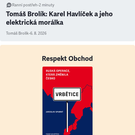
Ranní postřeh
•
2
minuty
Tomáš Brolík: Karel Havlíček a jeho
elektrická morálka
Tomáš Brolík
•
6. 8. 2026
Respekt Obchod