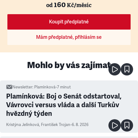
160
od
Kč/měsíc
Koupit předplatné
Mám předplatné, přihlásím se
Mohlo by vás zajímat
Newsletter
:
Plamínková
•
7
minut
Plamínková: Boj o Senát odstartoval,
Vávrovci versus vláda a další Turkův
hvězdný týden
Kristýna Jelínková
,
František Trojan
•
6. 8. 2026