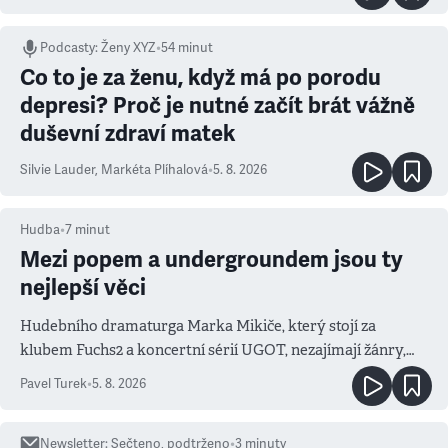
Podcasty
:
Ženy XYZ
•
54 minut
Co to je za ženu, když má po porodu
depresi? Proč je nutné začít brát vážně
duševní zdraví matek
Silvie Lauder
,
Markéta Plíhalová
•
5. 8. 2026
Hudba
•
7
minut
Mezi popem a undergroundem jsou ty
nejlepší věci
Hudebního dramaturga Marka Mikiče, který stojí za
klubem Fuchs2 a koncertní sérií UGOT, nezajímají žánry,
ale atmosféra
Pavel Turek
•
5. 8. 2026
Newsletter
:
Sečteno, podtrženo
•
3
minuty