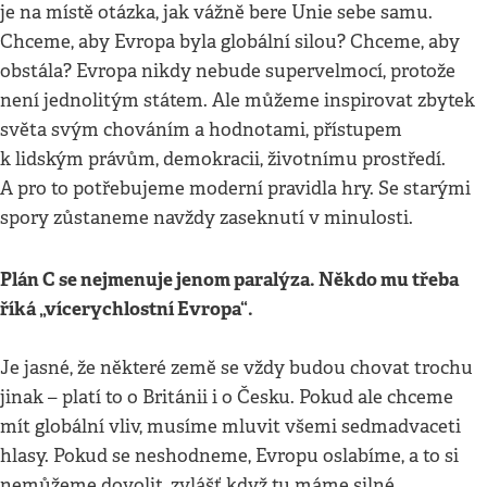
je na místě otázka, jak vážně bere Unie sebe samu.
Chceme, aby Evropa byla globální silou? Chceme, aby
obstála? Evropa nikdy nebude supervelmocí, protože
není jednolitým státem. Ale můžeme inspirovat zbytek
světa svým chováním a hodnotami, přístupem
k lidským právům, demokracii, životnímu prostředí.
A pro to potřebujeme moderní pravidla hry. Se starými
spory zůstaneme navždy zaseknutí v minulosti.
Plán C se nejmenuje jenom paralýza. Někdo mu třeba
říká „vícerychlostní Evropa“.
Je jasné, že některé země se vždy budou chovat trochu
jinak – platí to o Británii i o Česku. Pokud ale chceme
mít globální vliv, musíme mluvit všemi sedmadvaceti
hlasy. Pokud se neshodneme, Evropu oslabíme, a to si
nemůžeme dovolit, zvlášť když tu máme silné