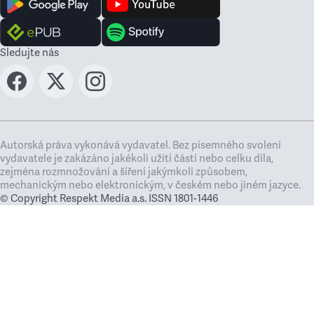
Sledujte nás
Autorská práva vykonává vydavatel. Bez písemného svolení
vydavatele je zakázáno jakékoli užití částí nebo celku díla,
zejména rozmnožování a šíření jakýmkoli způsobem,
mechanickým nebo elektronickým, v českém nebo jiném jazyce.
© Copyright Respekt Media a.s. ISSN 1801-1446