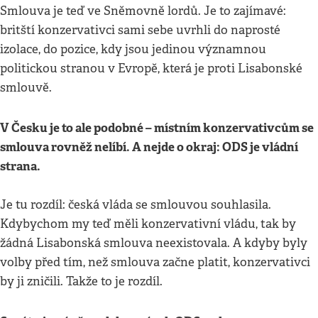
Smlouva je teď ve Sněmovně lordů. Je to zajímavé:
britští konzervativci sami sebe uvrhli do naprosté
izolace, do pozice, kdy jsou jedinou významnou
politickou stranou v Evropě, která je proti Lisabonské
smlouvě.
V Česku je to ale podobné – místním konzervativcům se
smlouva rovněž nelíbí. A nejde o okraj: ODS je vládní
strana.
Je tu rozdíl: česká vláda se smlouvou souhlasila.
Kdybychom my teď měli konzervativní vládu, tak by
žádná Lisabonská smlouva neexistovala. A kdyby byly
volby před tím, než smlouva začne platit, konzervativci
by ji zničili. Takže to je rozdíl.