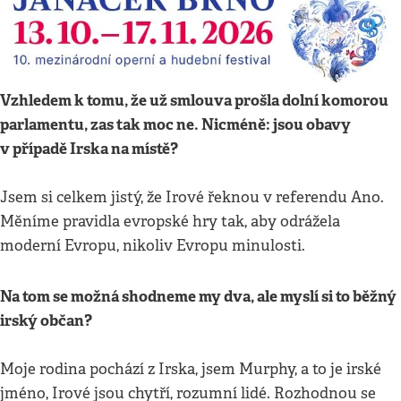
Vzhledem k tomu, že už smlouva prošla dolní komorou
parlamentu, zas tak moc ne. Nicméně: jsou obavy
v případě Irska na místě?
Jsem si celkem jistý, že Irové řeknou v referendu Ano.
Měníme pravidla evropské hry tak, aby odrážela
moderní Evropu, nikoliv Evropu minulosti.
Na tom se možná shodneme my dva, ale myslí si to běžný
irský občan?
Moje rodina pochází z Irska, jsem Murphy, a to je irské
jméno, Irové jsou chytří, rozumní lidé. Rozhodnou se