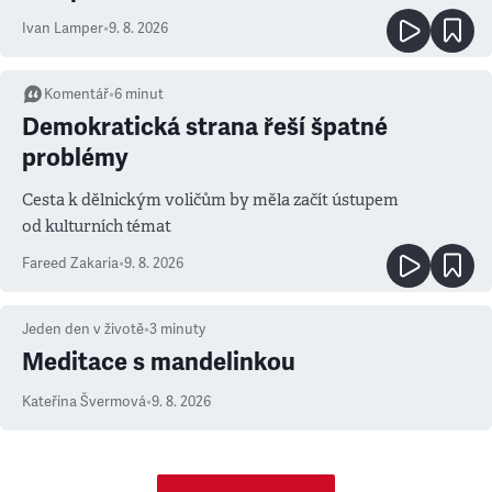
Ivan Lamper
•
9. 8. 2026
Komentář
•
6
minut
Demokratická strana řeší špatné
problémy
Cesta k dělnickým voličům by měla začít ústupem
od kulturních témat
Fareed Zakaria
•
9. 8. 2026
Jeden den v životě
•
3
minuty
Meditace s mandelinkou
Kateřina Švermová
•
9. 8. 2026