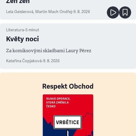
Zen žen
Lela Geislerová
,
Martin Mach Ondřej
•
9. 8. 2026
Literatura
•
5
minut
Květy noci
Za komiksovými skladbami Laury Pérez
Kateřina Čopjaková
•
9. 8. 2026
Respekt Obchod