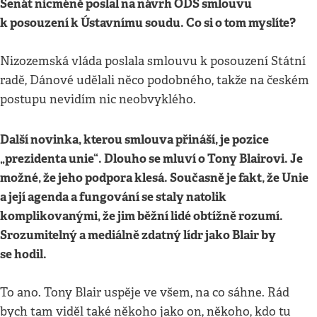
Senát nicméně poslal na návrh ODS smlouvu
k posouzení k Ústavnímu soudu. Co si o tom myslíte?
Nizozemská vláda poslala smlouvu k posouzení Státní
radě, Dánové udělali něco podobného, takže na českém
postupu nevidím nic neobvyklého.
Další novinka, kterou smlouva přináší, je pozice
„prezidenta unie“. Dlouho se mluví o Tony Blairovi. Je
možné, že jeho podpora klesá. Současně je fakt, že Unie
a její agenda a fungování se staly natolik
komplikovanými, že jim běžní lidé obtížně rozumí.
Srozumitelný a mediálně zdatný lídr jako Blair by
se hodil.
To ano. Tony Blair uspěje ve všem, na co sáhne. Rád
bych tam viděl také někoho jako on, někoho, kdo tu