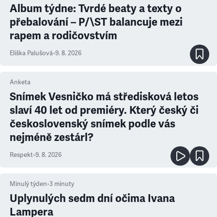
Album týdne: Tvrdé beaty a texty o
přebalování – P/\ST balancuje mezi
rapem a rodičovstvím
Eliška Palušová
•
9. 8. 2026
Anketa
Snímek Vesničko má středisková letos
slaví 40 let od premiéry. Který český či
československý snímek podle vás
nejméně zestárl?
Respekt
•
9. 8. 2026
Minulý týden
•
3
minuty
Uplynulých sedm dní očima Ivana
Lampera