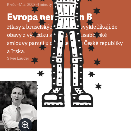
K věci
•
17. 5. 2008
•
4
minuty
Evropa nemá plán B
Hlasy z bruselských kuloárů obvykle říkají, že
obavy z výsledku schvalování Lisabonské
smlouvy panují u dvou zemí – u České republiky
a Irska.
Silvie Lauder