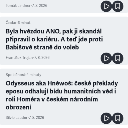
prioritu
Tomáš Lindner
•
7. 8. 2026
Česko
•
6
minut
Byla hvězdou ANO, pak ji skandál
připravil o kariéru. A teď jde proti
Babišově straně do voleb
František Trojan
•
7. 8. 2026
Společnost
•
4
minuty
Odysseus aka Hněwoš: české překlady
eposu odhalují bídu humanitních věd i
roli Homéra v českém národním
obrození
Silvie Lauder
•
7. 8. 2026