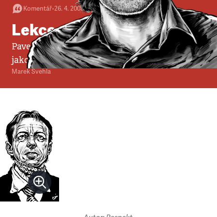
Komentář
•
26. 4. 2008
•
4
minuty
Lekce chobotnice
Pavel Bém míří vysoko, v praxi se ale předvádí
jako mistr v uhýbání před odpovědností.
Marek Švehla