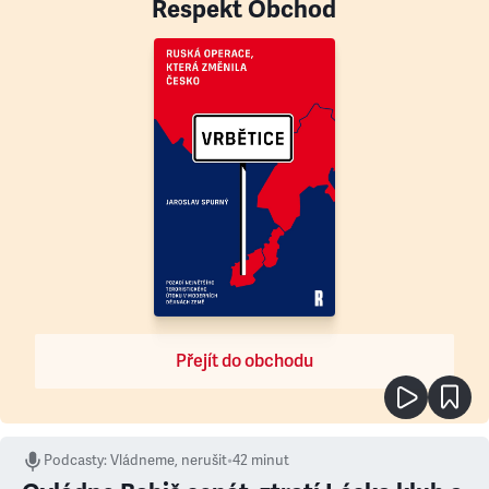
Respekt Obchod
Přejít do obchodu
Podcasty
:
Vládneme, nerušit
•
42 minut