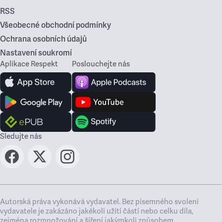
RSS
Všeobecné obchodní podmínky
Ochrana osobních údajů
Nastavení soukromí
Aplikace Respekt
Poslouchejte nás
Sledujte nás
Autorská práva vykonává vydavatel. Bez písemného svolení
vydavatele je zakázáno jakékoli užití částí nebo celku díla,
zejména rozmnožování a šíření jakýmkoli způsobem,