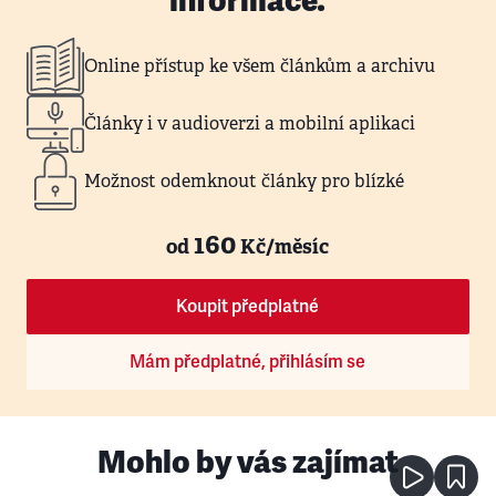
Online přístup ke všem článkům a archivu
Články i v audioverzi a mobilní aplikaci
Možnost odemknout články pro blízké
160
od
Kč/měsíc
Koupit předplatné
Mám předplatné, přihlásím se
Mohlo by vás zajímat