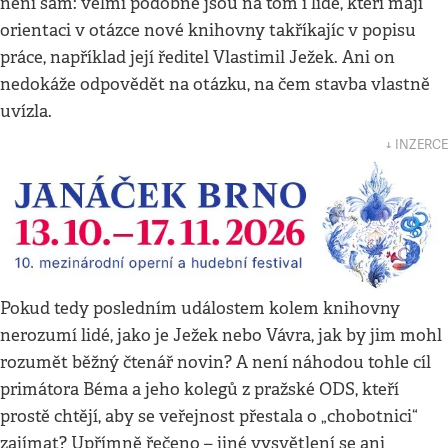
není sám: velmi podobně jsou na tom i lidé, kteří mají
orientaci v otázce nové knihovny takříkajíc v popisu
práce, například její ředitel Vlastimil Ježek. Ani on
nedokáže odpovědět na otázku, na čem stavba vlastně
uvízla.
↓ INZERCE
Pokud tedy posledním událostem kolem knihovny
nerozumí lidé, jako je Ježek nebo Vávra, jak by jim mohl
rozumět běžný čtenář novin? A není náhodou tohle cíl
primátora Béma a jeho kolegů z pražské ODS, kteří
prostě chtějí, aby se veřejnost přestala o „chobotnici“
zajímat? Upřímně řečeno – jiné vysvětlení se ani