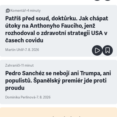
Komentář
•
4
minuty
Patříš před soud, doktůrku. Jak chápat
útoky na Anthonyho Fauciho, jenž
rozhodoval o zdravotní strategii USA v
časech covidu
Martin Uhlíř
•
7. 8. 2026
Zahraničí
•
11
minut
Pedro Sanchéz se nebojí ani Trumpa, ani
populistů. Španělský premiér jde proti
proudu
Dominika Perlínová
•
7. 8. 2026