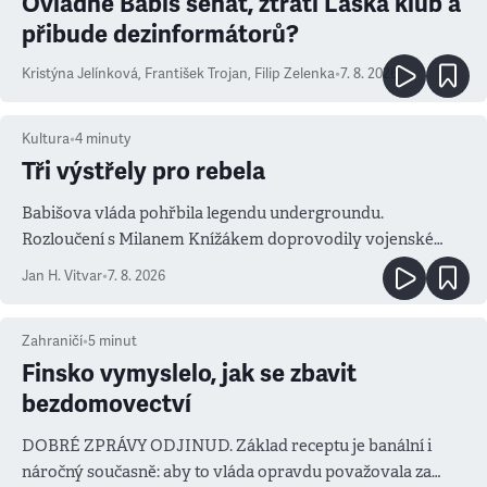
Ovládne Babiš senát, ztratí Láska klub a
přibude dezinformátorů?
Kristýna Jelínková
,
František Trojan
,
Filip Zelenka
•
7. 8. 2026
Kultura
•
4
minuty
Tři výstřely pro rebela
Babišova vláda pohřbila legendu undergroundu.
Rozloučení s Milanem Knížákem doprovodily vojenské
salvy i kritika pokrokářů
Jan H. Vitvar
•
7. 8. 2026
Zahraničí
•
5
minut
Finsko vymyslelo, jak se zbavit
bezdomovectví
DOBRÉ ZPRÁVY ODJINUD. Základ receptu je banální i
náročný současně: aby to vláda opravdu považovala za