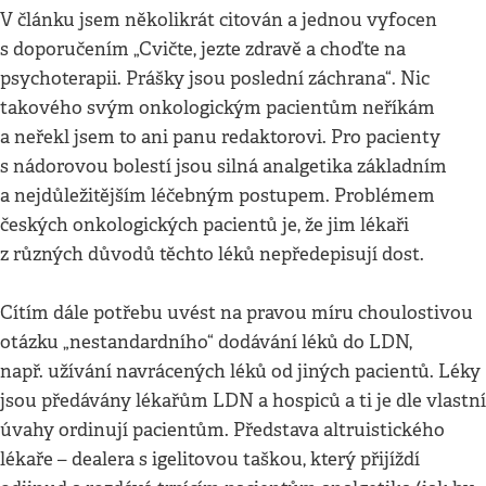
V článku jsem několikrát citován a jednou vyfocen
s doporučením „Cvičte, jezte zdravě a choďte na
psychoterapii. Prášky jsou poslední záchrana“. Nic
takového svým onkologickým pacientům neříkám
a neřekl jsem to ani panu redaktorovi. Pro pacienty
s nádorovou bolestí jsou silná analgetika základním
a nejdůležitějším léčebným postupem. Problémem
českých onkologických pacientů je, že jim lékaři
z různých důvodů těchto léků nepředepisují dost.
Cítím dále potřebu uvést na pravou míru choulostivou
otázku „nestandardního“ dodávání léků do LDN,
např. užívání navrácených léků od jiných pacientů. Léky
jsou předávány lékařům LDN a hospiců a ti je dle vlastní
úvahy ordinují pacientům. Představa altruistického
lékaře – dealera s igelitovou taškou, který přijíždí