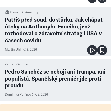
Komentář
•
4
minuty
Patříš před soud, doktůrku. Jak chápat
útoky na Anthonyho Fauciho, jenž
rozhodoval o zdravotní strategii USA v
časech covidu
Martin Uhlíř
•
7. 8. 2026
Zahraničí
•
11
minut
Pedro Sanchéz se nebojí ani Trumpa, ani
populistů. Španělský premiér jde proti
proudu
Dominika Perlínová
•
7. 8. 2026