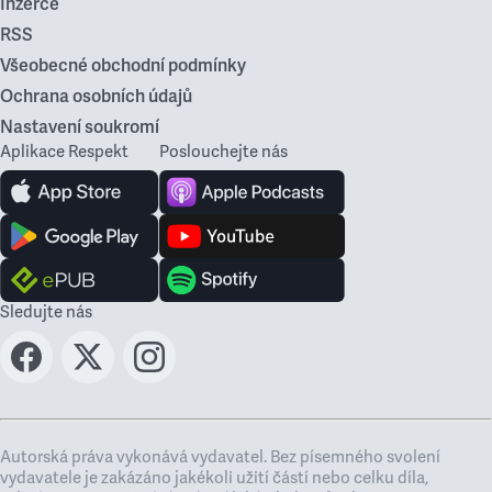
Inzerce
RSS
Všeobecné obchodní podmínky
Ochrana osobních údajů
Nastavení soukromí
Aplikace Respekt
Poslouchejte nás
Sledujte nás
Autorská práva vykonává vydavatel. Bez písemného svolení
vydavatele je zakázáno jakékoli užití částí nebo celku díla,