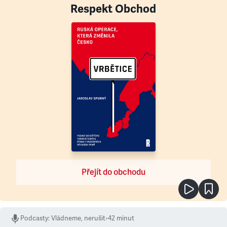
Respekt Obchod
Přejít do obchodu
Podcasty
:
Vládneme, nerušit
•
42 minut