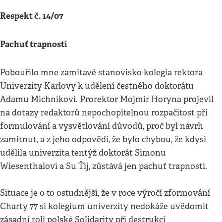
Respekt č. 14/07
Pachuť trapnosti
Pobouřilo mne zamítavé stanovisko kolegia rektora
Univerzity Karlovy k udělení čestného doktorátu
Adamu Michnikovi. Prorektor Mojmír Horyna projevil
na dotazy redaktorů nepochopitelnou rozpačitost při
formulování a vysvětlování důvodů, proč byl návrh
zamítnut, a z jeho odpovědi, že bylo chybou, že kdysi
udělila univerzita tentýž doktorát Simonu
Wiesenthalovi a Su Ťij, zůstává jen pachuť trapnosti.
Situace je o to ostudnější, že v roce výročí zformování
Charty 77 si kolegium univerzity nedokáže uvědomit
zásadní roli polské Solidarity při destrukci