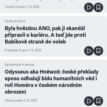
prioritu
Tomáš Lindner
•
7. 8. 2026
Česko
•
6
minut
Byla hvězdou ANO, pak ji skandál
připravil o kariéru. A teď jde proti
Babišově straně do voleb
František Trojan
•
7. 8. 2026
Společnost
•
4
minuty
Odysseus aka Hněwoš: české překlady
eposu odhalují bídu humanitních věd i
roli Homéra v českém národním
obrození
Silvie Lauder
•
7. 8. 2026