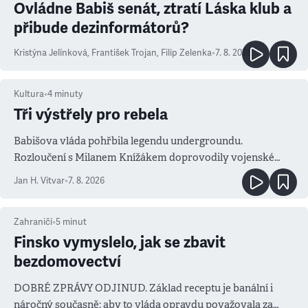
Ovládne Babiš senát, ztratí Láska klub a
přibude dezinformátorů?
Kristýna Jelínková
,
František Trojan
,
Filip Zelenka
•
7. 8. 2026
Kultura
•
4
minuty
Tři výstřely pro rebela
Babišova vláda pohřbila legendu undergroundu.
Rozloučení s Milanem Knížákem doprovodily vojenské
salvy i kritika pokrokářů
Jan H. Vitvar
•
7. 8. 2026
Zahraničí
•
5
minut
Finsko vymyslelo, jak se zbavit
bezdomovectví
DOBRÉ ZPRÁVY ODJINUD. Základ receptu je banální i
náročný současně: aby to vláda opravdu považovala za