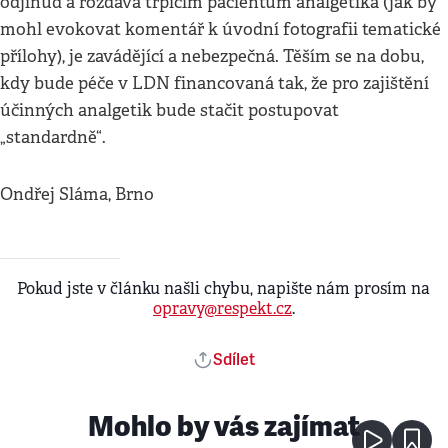
odjinud a rozdává trpícím pacientům analgetika (jak by
mohl evokovat komentář k úvodní fotografii tematické
přílohy), je zavádějící a nebezpečná. Těším se na dobu,
kdy bude péče v LDN financovaná tak, že pro zajištění
účinných analgetik bude stačit postupovat
„standardně“.
Ondřej Sláma, Brno
Pokud jste v článku našli chybu, napište nám prosím na
opravy@respekt.cz
.
Sdílet
Mohlo by vás zajímat