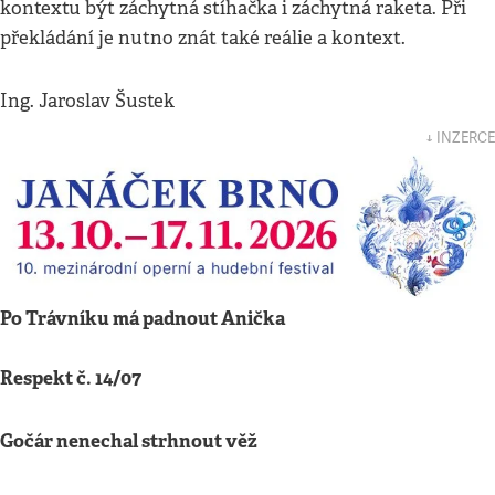
kontextu být záchytná stíhačka i záchytná raketa. Při
překládání je nutno znát také reálie a kontext.
Ing. Jaroslav Šustek
↓ INZERCE
Po Trávníku má padnout Anička
Respekt č. 14/07
Gočár nenechal strhnout věž