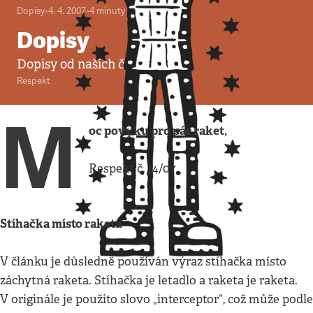
Dopisy
•
4. 4. 2007
•
4
minuty
Dopisy
Dopisy od našich čtenářů.
Respekt
M
oc povyku pro pár raket,
Respekt č. 14/07
Stíhačka místo raketa
V článku je důsledně používán výraz stíhačka místo
záchytná raketa. Stíhačka je letadlo a raketa je raketa.
V originále je použito slovo „interceptor“, což může podle