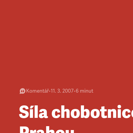
Komentář
•
11. 3. 2007
•
6
minut
Síla chobotnic
Prahou