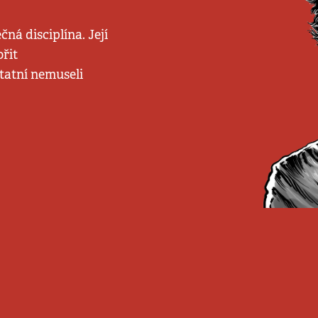
ná disciplína. Její
ořit
statní nemuseli