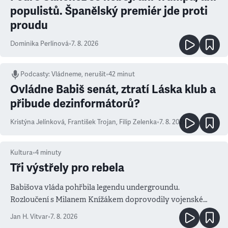
populistů. Španělský premiér jde proti
proudu
Dominika Perlínová
•
7. 8. 2026
Podcasty
:
Vládneme, nerušit
•
42 minut
Ovládne Babiš senát, ztratí Láska klub a
přibude dezinformátorů?
Kristýna Jelínková
,
František Trojan
,
Filip Zelenka
•
7. 8. 2026
Kultura
•
4
minuty
Tři výstřely pro rebela
Babišova vláda pohřbila legendu undergroundu.
Rozloučení s Milanem Knížákem doprovodily vojenské
salvy i kritika pokrokářů
Jan H. Vitvar
•
7. 8. 2026