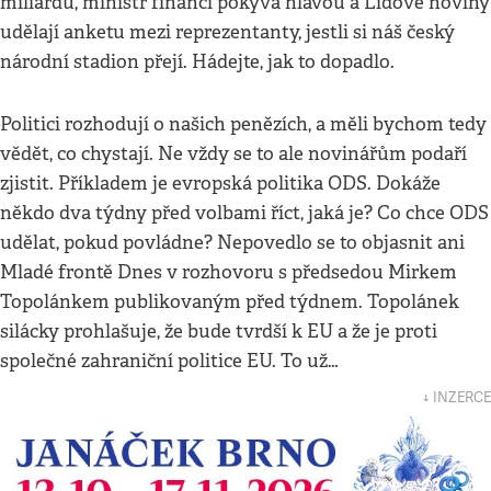
miliardu, ministr financí pokývá hlavou a Lidové noviny
udělají anketu mezi reprezentanty, jestli si náš český
národní stadion přejí. Hádejte, jak to dopadlo.
Politici rozhodují o našich penězích, a měli bychom tedy
vědět, co chystají. Ne vždy se to ale novinářům podaří
zjistit. Příkladem je evropská politika ODS. Dokáže
někdo dva týdny před volbami říct, jaká je? Co chce ODS
udělat, pokud povládne? Nepovedlo se to objasnit ani
Mladé frontě Dnes v rozhovoru s předsedou Mirkem
Topolánkem publikovaným před týdnem. Topolánek
silácky prohlašuje, že bude tvrdší k EU a že je proti
společné zahraniční politice EU. To už…
↓ INZERCE