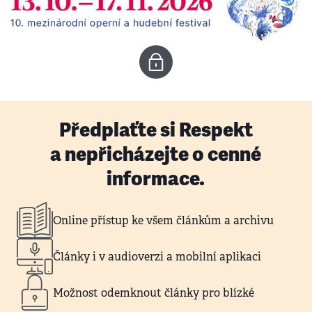
Předplaťte si Respekt
a nepřicházejte o cenné
informace.
Online přístup ke všem článkům a archivu
Články i v audioverzi a mobilní aplikaci
Možnost odemknout články pro blízké