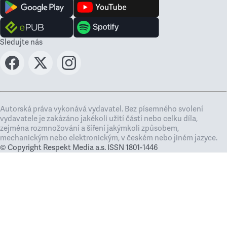
Sledujte nás
Autorská práva vykonává vydavatel. Bez písemného svolení
vydavatele je zakázáno jakékoli užití částí nebo celku díla,
zejména rozmnožování a šíření jakýmkoli způsobem,
mechanickým nebo elektronickým, v českém nebo jiném jazyce.
© Copyright Respekt Media a.s. ISSN 1801-1446