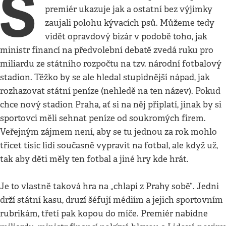
S
premiér ukazuje jak a ostatní bez výjimky
zaujali polohu kývacích psů. Můžeme tedy
vidět opravdový bizár v podobě toho, jak
ministr financí na předvolební debatě zvedá ruku pro
miliardu ze státního rozpočtu na tzv. národní fotbalový
stadion. Těžko by se ale hledal stupidnější nápad, jak
rozhazovat státní peníze (nehledě na ten název). Pokud
chce nový stadion Praha, ať si na něj připlatí, jinak by si
sportovci měli sehnat peníze od soukromých firem.
Veřejným zájmem není, aby se tu jednou za rok mohlo
třicet tisíc lidí současně vypravit na fotbal, ale když už,
tak aby děti měly ten fotbal a jiné hry kde hrát.
Je to vlastně taková hra na „chlapi z Prahy sobě“. Jedni
drží státní kasu, druzí šéfují médiím a jejich sportovním
rubrikám, třetí pak kopou do míče. Premiér nabídne