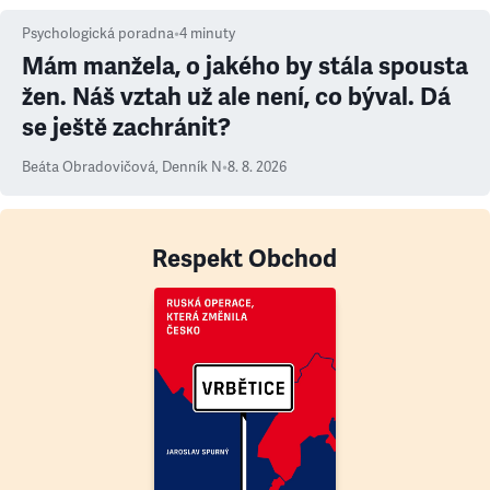
Psychologická poradna
•
4
minuty
Mám manžela, o jakého by stála spousta
žen. Náš vztah už ale není, co býval. Dá
se ještě zachránit?
Beáta Obradovičová
,
Denník N
•
8. 8. 2026
Respekt Obchod