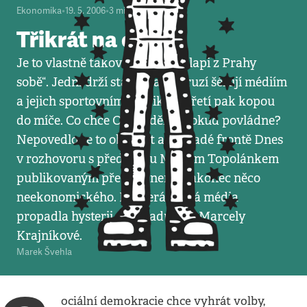
Ekonomika
•
19. 5. 2006
•
3
minuty
Třikrát na okraj
Je to vlastně taková hra na „chlapi z Prahy
sobě“. Jedni drží státní kasu, druzí šéfují médiím
a jejich sportovním rubrikám, třetí pak kopou
do míče. Co chce ODS udělat, pokud povládne?
Nepovedlo se to objasnit ani Mladé frontě Dnes
v rozhovoru s předsedou Mirkem Topolánkem
publikovaným před týdnem. Nakonec něco
neekonomického. Některá česká média
propadla hysterii v případu dětí Marcely
Krajníkové.
Marek Švehla
ociální demokracie chce vyhrát volby,