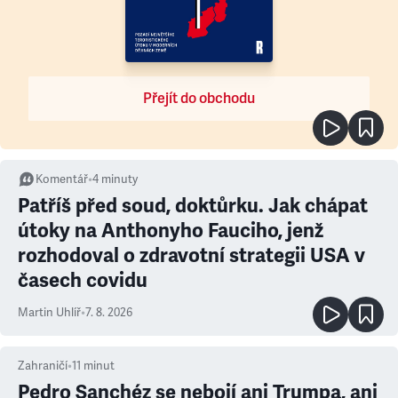
Přejít do obchodu
Komentář
•
4
minuty
Patříš před soud, doktůrku. Jak chápat
útoky na Anthonyho Fauciho, jenž
rozhodoval o zdravotní strategii USA v
časech covidu
Martin Uhlíř
•
7. 8. 2026
Zahraničí
•
11
minut
Pedro Sanchéz se nebojí ani Trumpa, ani