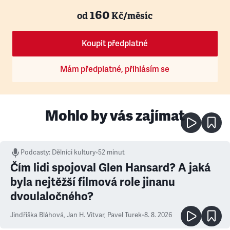
160
od
Kč/měsíc
Koupit předplatné
Mám předplatné, přihlásím se
Mohlo by vás zajímat
Podcasty
:
Dělníci kultury
•
52 minut
Čím lidi spojoval Glen Hansard? A jaká
byla nejtěžší filmová role jinanu
dvoulaločného?
Jindřiška Bláhová
,
Jan H. Vitvar
,
Pavel Turek
•
8. 8. 2026