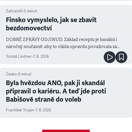
Zahraničí
•
5
minut
Finsko vymyslelo, jak se zbavit
bezdomovectví
DOBRÉ ZPRÁVY ODJINUD. Základ receptu je banální i
náročný současně: aby to vláda opravdu považovala za
prioritu
Tomáš Lindner
•
7. 8. 2026
Česko
•
6
minut
Byla hvězdou ANO, pak ji skandál
připravil o kariéru. A teď jde proti
Babišově straně do voleb
František Trojan
•
7. 8. 2026