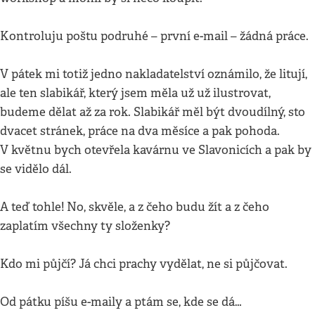
Kontroluju poštu podruhé – první e-mail – žádná práce.
V pátek mi totiž jedno nakladatelství oznámilo, že litují,
ale ten slabikář, který jsem měla už už ilustrovat,
budeme dělat až za rok. Slabikář měl být dvoudílný, sto
dvacet stránek, práce na dva měsíce a pak pohoda.
V květnu bych otevřela kavárnu ve Slavonicích a pak by
se vidělo dál.
A teď tohle! No, skvěle, a z čeho budu žít a z čeho
zaplatím všechny ty složenky?
Kdo mi půjčí? Já chci prachy vydělat, ne si půjčovat.
Od pátku píšu e-maily a ptám se, kde se dá…