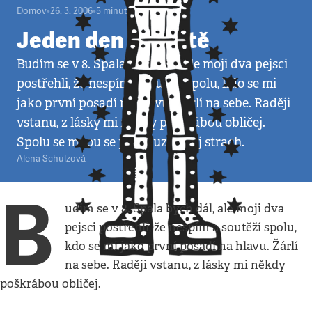
Domov
•
26. 3. 2006
•
5
minut
Jeden den v životě
Budím se v 8. Spala bych dál, ale moji dva pejsci
postřehli, že nespím a soutěží spolu, kdo se mi
jako první posadí na hlavu. Žárlí na sebe. Raději
vstanu, z lásky mi někdy poškrábou obličej.
Spolu se mnou se probouzí i můj strach.
Alena Schulzová
B
udím se v 8. Spala bych dál, ale moji dva
pejsci postřehli, že nespím a soutěží spolu,
kdo se mi jako první posadí na hlavu. Žárlí
na sebe. Raději vstanu, z lásky mi někdy
poškrábou obličej.