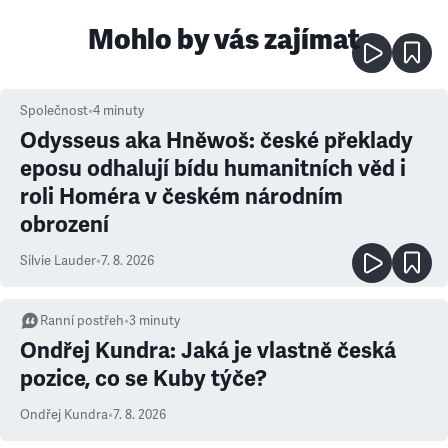
Mohlo by vás zajímat
Společnost
•
4
minuty
Odysseus aka Hněwoš: české překlady
eposu odhalují bídu humanitních věd i
roli Homéra v českém národním
obrození
Silvie Lauder
•
7. 8. 2026
Ranní postřeh
•
3
minuty
Ondřej Kundra: Jaká je vlastně česká
pozice, co se Kuby týče?
Ondřej Kundra
•
7. 8. 2026