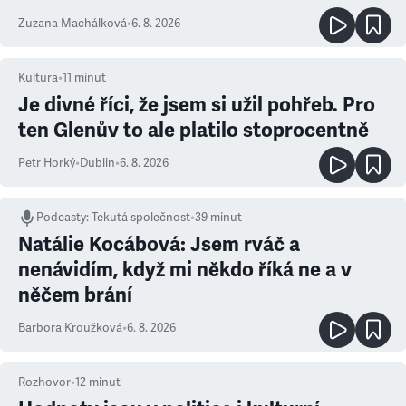
Zuzana Machálková
•
6. 8. 2026
Kultura
•
11
minut
Je divné říci, že jsem si užil pohřeb. Pro
ten Glenův to ale platilo stoprocentně
Petr Horký
•
Dublin
•
6. 8. 2026
Podcasty
:
Tekutá společnost
•
39 minut
Natálie Kocábová: Jsem rváč a
nenávidím, když mi někdo říká ne a v
něčem brání
Barbora Kroužková
•
6. 8. 2026
Rozhovor
•
12
minut