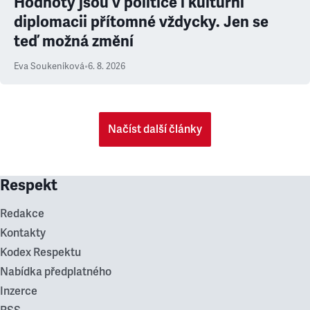
Hodnoty jsou v politice i kulturní
diplomacii přítomné vždycky. Jen se
teď možná změní
Eva Soukeníková
•
6. 8. 2026
Načíst další články
Respekt
Redakce
Kontakty
Kodex Respektu
Nabídka předplatného
Inzerce