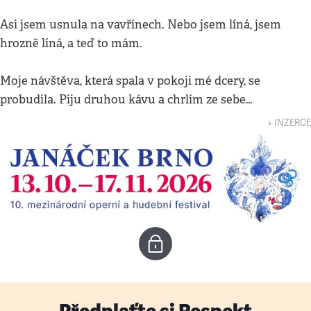
Asi jsem usnula na vavřínech. Nebo jsem líná, jsem
hrozně líná, a teď to mám.
Moje návštěva, která spala v pokoji mé dcery, se
probudila. Piju druhou kávu a chrlím ze sebe…
↓ INZERCE