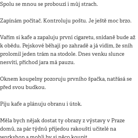
Spolu se mnou se probouzí i můj strach.
Zapínám počítač. Kontroluju poštu. Je ještě moc brzo.
Vařím si kafe a zapaluju první cigaretu, snídaně bude až
k obědu. Pejskové běhají po zahradě a já vidím, že sníh
prolomil jeden trám na stodole. Dnes venku slunce
nesvítí, příchod jara má pauzu.
Oknem koupelny pozoruju prvního špačka, natřásá se
před svou budkou.
Piju kafe a plánuju obranu i útok.
Měla bych nějak dostat ty obrazy z výstavy v Praze
domů, za pár týdnů přijedou rakouští učitelé na
workshop a mohli by si něco koupit.