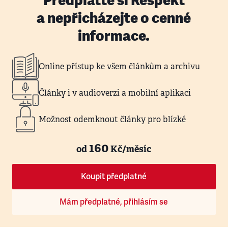
Předplaťte si Respekt
a nepřicházejte o cenné
informace.
Online přístup ke všem článkům a archivu
Články i v audioverzi a mobilní aplikaci
Možnost odemknout články pro blízké
160
od
Kč/měsíc
Koupit předplatné
Mám předplatné, přihlásím se