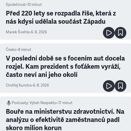
Společnost
•
10
minut
Před 220 lety se rozpadla říše, která z
nás kdysi udělala součást Západu
Marek Švehla
•
6. 8. 2026
Česko
•
8
minut
V poslední době se s focením aut docela
rozjel. Kam prezident s foťákem vyráží,
často neví ani jeho okolí
Ondřej Kundra
•
6. 8. 2026
Podcasty
:
Výtah Respektu
•
17 minut
Bouře na ministerstvu zdravotnictví. Na
analýzu o efektivitě zaměstnanců padl
skoro milion korun