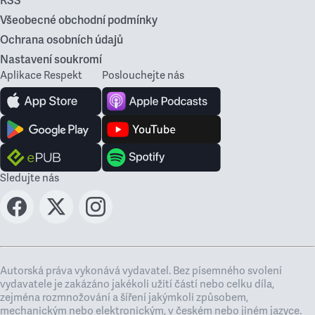
RSS
Všeobecné obchodní podmínky
Ochrana osobních údajů
Nastavení soukromí
Aplikace Respekt
Poslouchejte nás
Sledujte nás
Autorská práva vykonává vydavatel. Bez písemného svolení
vydavatele je zakázáno jakékoli užití částí nebo celku díla,
zejména rozmnožování a šíření jakýmkoli způsobem,
mechanickým nebo elektronickým, v českém nebo jiném jazyce.