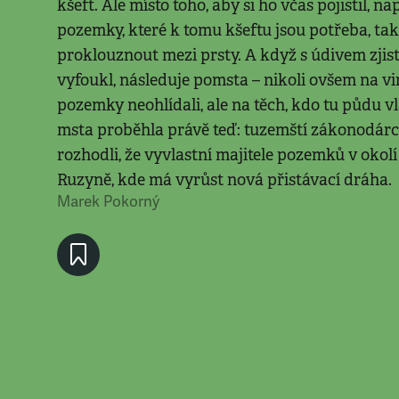
kšeft. Ale místo toho, aby si ho včas pojistil, n
pozemky, které k tomu kšeftu jsou potřeba, tak 
proklouznout mezi prsty. A když s údivem zjist
vyfoukl, následuje pomsta – nikoli ovšem na vin
pozemky neohlídali, ale na těch, kdo tu půdu v
msta proběhla právě teď: tuzemští zákonodár
rozhodli, že vyvlastní majitele pozemků v okolí
Ruzyně, kde má vyrůst nová přistávací dráha.
Marek Pokorný