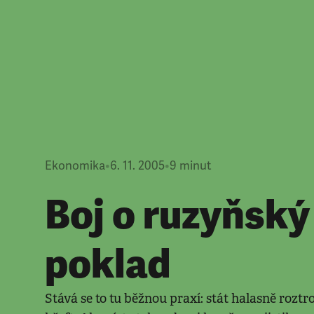
Ekonomika
•
6. 11. 2005
•
9
minut
Boj o ruzyňský
poklad
Stává se to tu běžnou praxí: stát halasně roztro