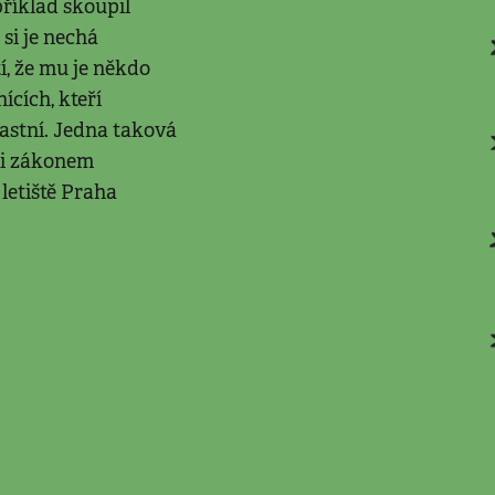
apříklad skoupil
si je nechá
í, že mu je někdo
ících, kteří
lastní. Jedna taková
ci zákonem
 letiště Praha