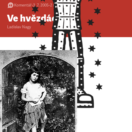
Komentář
•
3. 7. 2005
•
2
minuty
Ve hvězdách
Ladislav Nagy