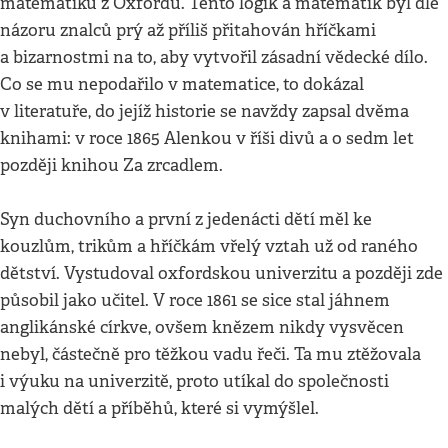
matematiků z Oxfordu. Tento logik a matematik byl dle
názoru znalců prý až příliš přitahován hříčkami
a bizarnostmi na to, aby vytvořil zásadní vědecké dílo.
Co se mu nepodařilo v matematice, to dokázal
v literatuře, do jejíž historie se navždy zapsal dvěma
knihami: v roce 1865 Alenkou v říši divů a o sedm let
později knihou Za zrcadlem.
Syn duchovního a první z jedenácti dětí měl ke
kouzlům, trikům a hříčkám vřelý vztah už od raného
dětství. Vystudoval oxfordskou univerzitu a později zde
působil jako učitel. V roce 1861 se sice stal jáhnem
anglikánské církve, ovšem knězem nikdy vysvěcen
nebyl, částečně pro těžkou vadu řeči. Ta mu ztěžovala
i výuku na univerzitě, proto utíkal do společnosti
malých dětí a příběhů, které si vymýšlel.