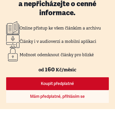
a nepřicházejte o cenné
informace.
Online přístup ke všem článkům a archivu
Články i v audioverzi a mobilní aplikaci
Možnost odemknout články pro blízké
160
od
Kč/měsíc
Koupit předplatné
Mám předplatné, přihlásím se