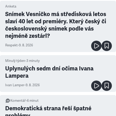
Anketa
Snímek Vesničko má středisková letos
slaví 40 let od premiéry. Který český či
československý snímek podle vás
nejméně zestárl?
Respekt
•
9. 8. 2026
Minulý týden
•
3
minuty
Uplynulých sedm dní očima Ivana
Lampera
Ivan Lamper
•
9. 8. 2026
Komentář
•
6
minut
Demokratická strana řeší špatné
problémy