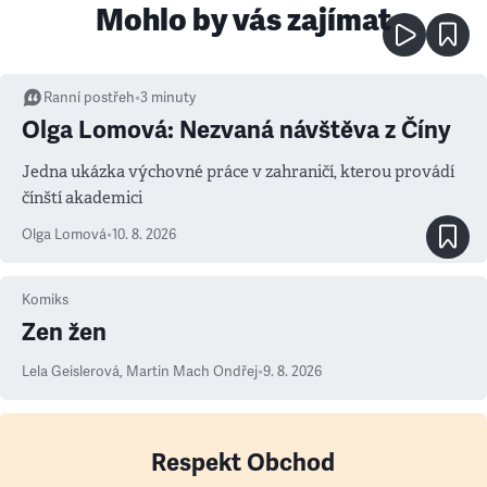
Mohlo by vás zajímat
Ranní postřeh
•
3
minuty
Olga Lomová: Nezvaná návštěva z Číny
Jedna ukázka výchovné práce v zahraničí, kterou provádí
čínští akademici
Olga Lomová
•
10. 8. 2026
Komiks
Zen žen
Lela Geislerová
,
Martin Mach Ondřej
•
9. 8. 2026
Respekt Obchod