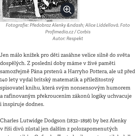
Fotografie: Předobraz Alenky &ndash; Alice Liddellová. Foto
Profimedia.cz / Corbis
Autor: Respekt
Jen málo knížek pro děti zasáhne velice silně do světa
dospělých. Z poslední doby máme v živé paměti
samozřejmě Pána prstenů a Harryho Pottera, ale už před
140 lety vydal britský matematik a příležitostný
spisovatel knihu, která svým nonsensovým humorem
a rafinovaným překroucením zákonů logiky uchvacuje
i inspiruje dodnes.
Charles Lutwidge Dodgson (1832–1898) by bez Alenky
v říši divů zůstal jen dalším z polozapomenutých