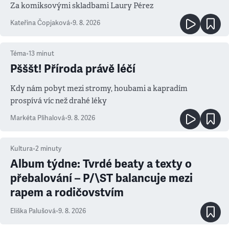
Za komiksovými skladbami Laury Pérez
Kateřina Čopjaková
•
9. 8. 2026
Téma
•
13
minut
Pšššt! Příroda právě léčí
Kdy nám pobyt mezi stromy, houbami a kapradím
prospívá víc než drahé léky
Markéta Plíhalová
•
9. 8. 2026
Kultura
•
2
minuty
Album týdne: Tvrdé beaty a texty o
přebalování – P/\ST balancuje mezi
rapem a rodičovstvím
Eliška Palušová
•
9. 8. 2026