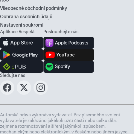
RSS
Všeobecné obchodní podmínky
Ochrana osobních údajů
Nastavení soukromí
Aplikace Respekt
Poslouchejte nás
Sledujte nás
Autorská práva vykonává vydavatel. Bez písemného svolení
vydavatele je zakázáno jakékoli užití částí nebo celku díla,
zejména rozmnožování a šíření jakýmkoli způsobem,
mechanickým nebo elektronickým, v českém nebo jiném jazyce.