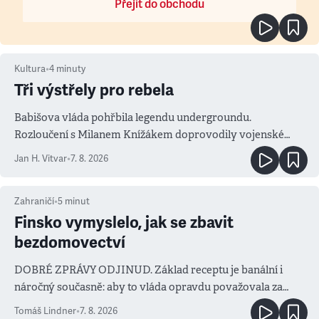
Přejít do obchodu
Kultura
•
4
minuty
Tři výstřely pro rebela
Babišova vláda pohřbila legendu undergroundu.
Rozloučení s Milanem Knížákem doprovodily vojenské
salvy i kritika pokrokářů
Jan H. Vitvar
•
7. 8. 2026
Zahraničí
•
5
minut
Finsko vymyslelo, jak se zbavit
bezdomovectví
DOBRÉ ZPRÁVY ODJINUD. Základ receptu je banální i
náročný současně: aby to vláda opravdu považovala za
prioritu
Tomáš Lindner
•
7. 8. 2026