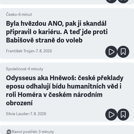
Česko
•
6
minut
Byla hvězdou ANO, pak ji skandál
připravil o kariéru. A teď jde proti
Babišově straně do voleb
František Trojan
•
7. 8. 2026
Společnost
•
4
minuty
Odysseus aka Hněwoš: české překlady
eposu odhalují bídu humanitních věd i
roli Homéra v českém národním
obrození
Silvie Lauder
•
7. 8. 2026
Ranní postřeh
•
3
minuty