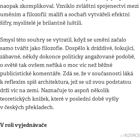
naopak zkomplikoval. Vzniklo zvláštní spojenectví mezi
uměním a filozofií: malíři a sochaři vytvářeli efektní
šifry, myslitelé je brilantně luštili.
Smysl této souhry se vytratil, když se umění začalo
samo tvářit jako filozofie. Dospělo k dráždivé, šokující,
zábavné, někdy dokonce politicky angažované podobě,
o světě tak ovšem neříká o moc víc než běžné
publicistické komentáře. Zdá se, že v současnosti láká
k reflexím spíš architektura, jež se už svou podstatou
drží víc na zemi. Naznačuje to aspoň několik
teoretických knížek, které v poslední době vyšly
v českých překladech.
V roli vyjednávače
↓ INZERCE