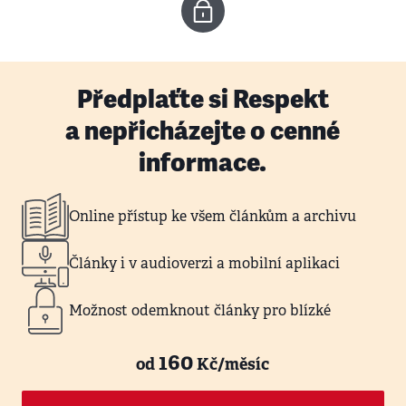
Předplaťte si Respekt
a nepřicházejte o cenné
informace.
Online přístup ke všem článkům a archivu
Články i v audioverzi a mobilní aplikaci
Možnost odemknout články pro blízké
160
od
Kč/měsíc