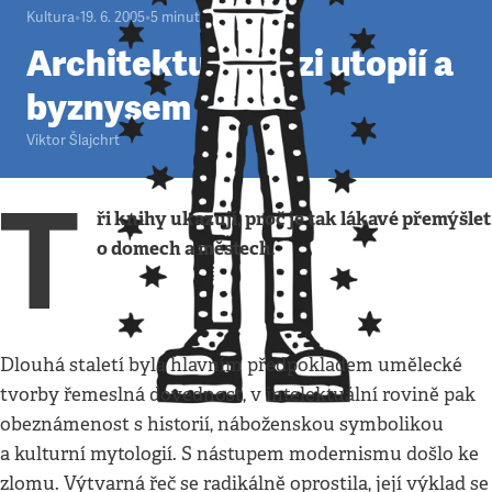
Kultura
•
19. 6. 2005
•
5
minut
Architektura mezi utopií a
byznysem
Viktor Šlajchrt
T
ři knihy ukazují, proč je tak lákavé přemýšlet
o domech a městech
.
Dlouhá staletí byla hlavním předpokladem umělecké
tvorby řemeslná dovednost, v intelektuální rovině pak
obeznámenost s historií, náboženskou symbolikou
a kulturní mytologií. S nástupem modernismu došlo ke
zlomu. Výtvarná řeč se radikálně oprostila, její výklad se