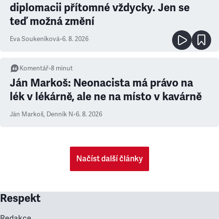
diplomacii přítomné vždycky. Jen se
teď možná změní
Eva Soukeníková
•
6. 8. 2026
Komentář
•
8
minut
Ján Markoš: Neonacista má právo na
lék v lékárně, ale ne na místo v kavárně
Ján Markoš
,
Denník N
•
6. 8. 2026
Načíst další články
Respekt
Redakce