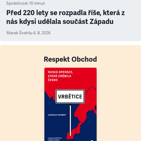
Společnost
•
10
minut
Před 220 lety se rozpadla říše, která z
nás kdysi udělala součást Západu
Marek Švehla
•
6. 8. 2026
Respekt Obchod