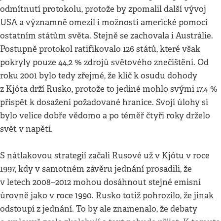
odmítnutí protokolu, protože by zpomalil další vývoj
USA a významně omezil i možnosti americké pomoci
ostatním státům světa. Stejně se zachovala i Austrálie.
Postupně protokol ratifikovalo 126 států, které však
pokryly pouze 44,2 % zdrojů světového znečištění. Od
roku 2001 bylo tedy zřejmé, že klíč k osudu dohody
z Kjóta drží Rusko, protože to jediné mohlo svými 17,4 %
přispět k dosažení požadované hranice. Svojí úlohy si
bylo velice dobře vědomo a po téměř čtyři roky drželo
svět v napětí.
S nátlakovou strategií začali Rusové už v Kjótu v roce
1997, kdy v samotném závěru jednání prosadili, že
v letech 2008–2012 mohou dosáhnout stejné emisní
úrovně jako v roce 1990. Rusko totiž pohrozilo, že jinak
odstoupí z jednání. To by ale znamenalo, že debaty