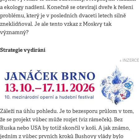
a ekology nadšení. Konečně se otevírají dveře k řešení
problému, který je v posledních dvaceti letech silně
zneklidňoval. Je ale tento vzkaz z Moskvy tak
významný?
Strategie vydírání
↓ INZERCE
Záleží na úhlu pohledu. Je to bezesporu průlom v tom,
že se projekt vůbec může rozjet (viz rámeček). Bez
Ruska nebo USA by totiž skončil v koši. A jak známo,
jedním z vůbec prvních kroků Bushovy vlády bylo