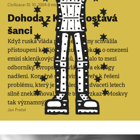
Civilizace
•
10. 10. 2004
•
6
minut
Dohoda z Kjóta dostává
šanci
Když ruská vláda před deseti dny schválila
přistoupení ke Kjótskému protokolu o omezení
emisí skleníkových plynů, vyvolalo to mezi
odborníky, evropskými vládami a ekology
nadšení. Konečně se otevírají dveře k řešení
problému, který je v posledních dvaceti letech
silně zneklidňoval. Je ale tento vzkaz z Moskvy
tak významný?
Jan Pretel