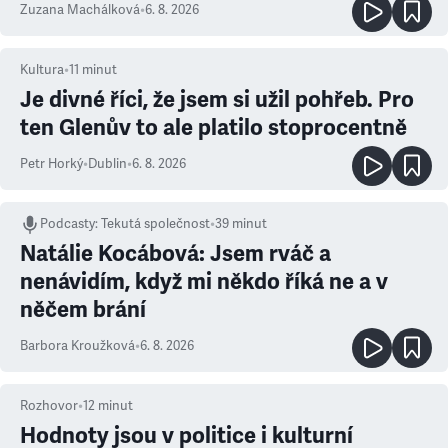
Zuzana Machálková
•
6. 8. 2026
Kultura
•
11
minut
Je divné říci, že jsem si užil pohřeb. Pro
ten Glenův to ale platilo stoprocentně
Petr Horký
•
Dublin
•
6. 8. 2026
Podcasty
:
Tekutá společnost
•
39 minut
Natálie Kocábová: Jsem rváč a
nenávidím, když mi někdo říká ne a v
něčem brání
Barbora Kroužková
•
6. 8. 2026
Rozhovor
•
12
minut
Hodnoty jsou v politice i kulturní