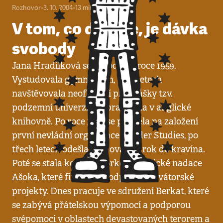
Rozhovor
•
3. 10. 2004
•
13
minut
V tom, co děláme, je dávka
svobody
Jana Hradilková se narodila v roce 1959.
Vystudovala gymnázium, v 80. letech
navštěvovala neoficiální přednášky tzv.
podzemní univerzity a pracovala v anglické
knihovně. Po roce 1989 se podílela na založení
první nevládní organizace Gender Studies, po
třech letech odešla pracovat na rok do kravína.
Poté se stala koordinátorkou americké nadace
Ašoka, které finančně podporuje novátorské
projekty. Dnes pracuje ve sdružení Berkat, které
se zabývá přátelskou výpomocí a podporou
svépomoci v oblastech devastovaných terorem a