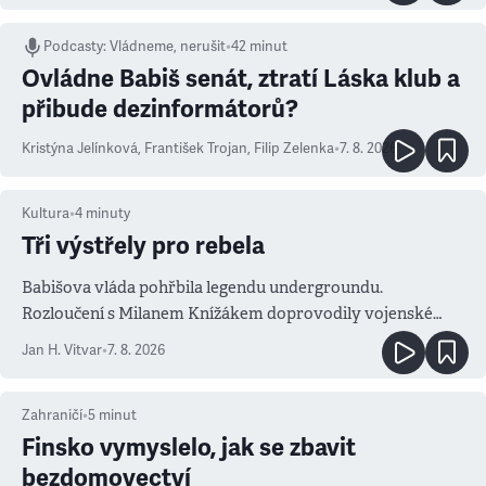
Podcasty
:
Vládneme, nerušit
•
42 minut
Ovládne Babiš senát, ztratí Láska klub a
přibude dezinformátorů?
Kristýna Jelínková
,
František Trojan
,
Filip Zelenka
•
7. 8. 2026
Kultura
•
4
minuty
Tři výstřely pro rebela
Babišova vláda pohřbila legendu undergroundu.
Rozloučení s Milanem Knížákem doprovodily vojenské
salvy i kritika pokrokářů
Jan H. Vitvar
•
7. 8. 2026
Zahraničí
•
5
minut
Finsko vymyslelo, jak se zbavit
bezdomovectví