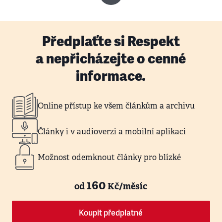
Předplaťte si Respekt
a nepřicházejte o cenné
informace.
Online přístup ke všem článkům a archivu
Články i v audioverzi a mobilní aplikaci
Možnost odemknout články pro blízké
160
od
Kč/měsíc
Koupit předplatné