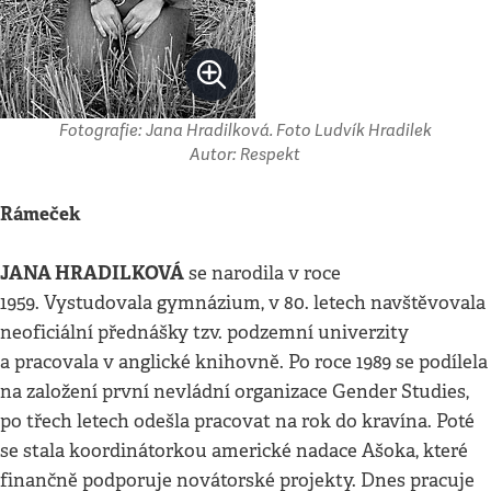
Fotografie: Jana Hradilková. Foto Ludvík Hradilek
Autor: Respekt
Rámeček
JANA HRADILKOVÁ
se narodila v roce
1959. Vystudovala gymnázium, v 80. letech navštěvovala
neoficiální přednášky tzv. podzemní univerzity
a pracovala v anglické knihovně. Po roce 1989 se podílela
na založení první nevládní organizace Gender Studies,
po třech letech odešla pracovat na rok do kravína. Poté
se stala koordinátorkou americké nadace Ašoka, které
finančně podporuje novátorské projekty. Dnes pracuje