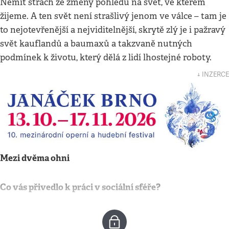
Nemít strach ze změny pohledu na svět, ve kterém
žijeme. A ten svět není strašlivý jenom ve válce – tam je
to nejotevřenější a nejviditelnější, skrytě zlý je i pažravý
svět kauflandů a baumaxů a takzvaně nutných
podmínek k životu, který dělá z lidí lhostejné roboty.
↓ INZERCE
Mezi dvěma ohni
Co vás přivedlo k práci v sociální sféře?