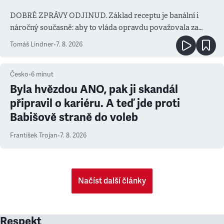
DOBRÉ ZPRÁVY ODJINUD. Základ receptu je banální i
náročný současně: aby to vláda opravdu považovala za
prioritu
Tomáš Lindner
•
7. 8. 2026
Česko
•
6
minut
Byla hvězdou ANO, pak ji skandál
připravil o kariéru. A teď jde proti
Babišově straně do voleb
František Trojan
•
7. 8. 2026
Načíst další články
Respekt