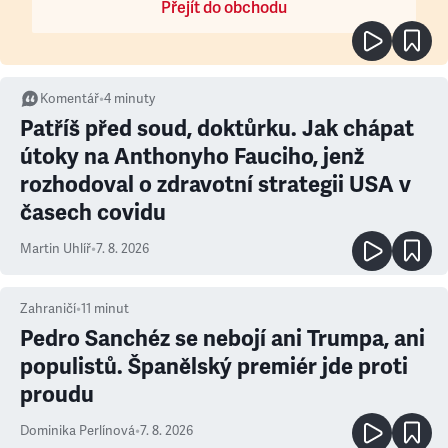
Přejít do obchodu
Komentář
•
4
minuty
Patříš před soud, doktůrku. Jak chápat
útoky na Anthonyho Fauciho, jenž
rozhodoval o zdravotní strategii USA v
časech covidu
Martin Uhlíř
•
7. 8. 2026
Zahraničí
•
11
minut
Pedro Sanchéz se nebojí ani Trumpa, ani
populistů. Španělský premiér jde proti
proudu
Dominika Perlínová
•
7. 8. 2026