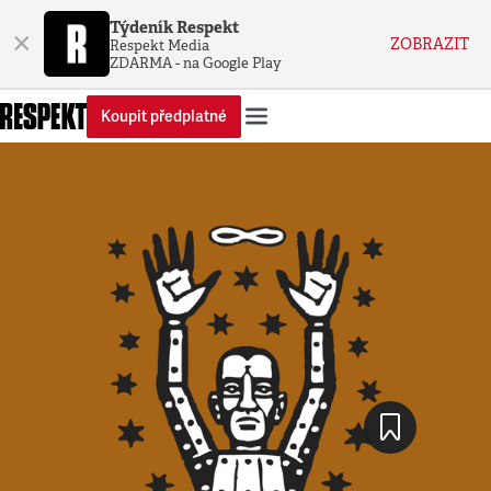
Týdeník Respekt
×
ZOBRAZIT
Respekt Media
ZDARMA - na Google Play
Koupit předplatné