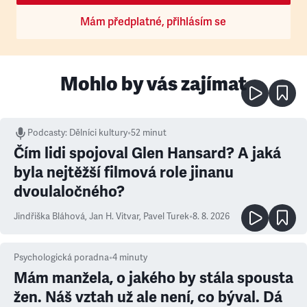
Mám předplatné, přihlásím se
Mohlo by vás zajímat
Podcasty
:
Dělníci kultury
•
52 minut
Čím lidi spojoval Glen Hansard? A jaká
byla nejtěžší filmová role jinanu
dvoulaločného?
Jindřiška Bláhová
,
Jan H. Vitvar
,
Pavel Turek
•
8. 8. 2026
Psychologická poradna
•
4
minuty
Mám manžela, o jakého by stála spousta
žen. Náš vztah už ale není, co býval. Dá