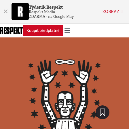
Týdeník Respekt
×
ZOBRAZIT
Respekt Media
ZDARMA - na Google Play
Koupit předplatné