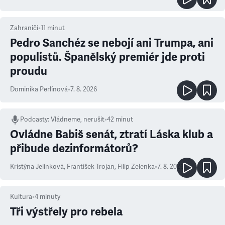
Zahraničí
•
11
minut
Pedro Sanchéz se nebojí ani Trumpa, ani
populistů. Španělský premiér jde proti
proudu
Dominika Perlínová
•
7. 8. 2026
Podcasty
:
Vládneme, nerušit
•
42 minut
Ovládne Babiš senát, ztratí Láska klub a
přibude dezinformátorů?
Kristýna Jelínková
,
František Trojan
,
Filip Zelenka
•
7. 8. 2026
Kultura
•
4
minuty
Tři výstřely pro rebela