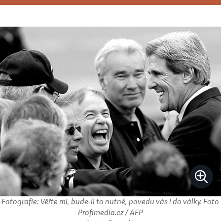
Fotografie: Věřte mi, bude-li to nutné, povedu vás i do války. Foto
Profimedia.cz / AFP