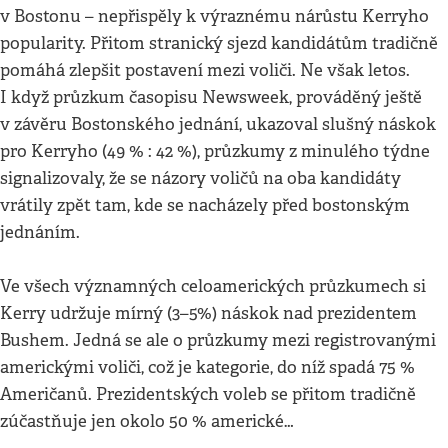
v Bostonu – nepřispěly k výraznému nárůstu Kerryho
popularity. Přitom stranický sjezd kandidátům tradičně
pomáhá zlepšit postavení mezi voliči. Ne však letos.
I když průzkum časopisu Newsweek, prováděný ještě
v závěru Bostonského jednání, ukazoval slušný náskok
pro Kerryho (49 % : 42 %), průzkumy z minulého týdne
signalizovaly, že se názory voličů na oba kandidáty
vrátily zpět tam, kde se nacházely před bostonským
jednáním.
Ve všech významných celoamerických průzkumech si
Kerry udržuje mírný (3–5%) náskok nad prezidentem
Bushem. Jedná se ale o průzkumy mezi registrovanými
americkými voliči, což je kategorie, do níž spadá 75 %
Američanů. Prezidentských voleb se přitom tradičně
zúčastňuje jen okolo 50 % americké…