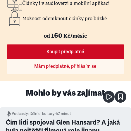
Články i v audioverzi a mobilní aplikaci
Možnost odemknout články pro blízké
160
od
Kč/měsíc
Koupit předplatné
Mám předplatné, přihlásím se
Mohlo by vás zajímat
Podcasty
:
Dělníci kultury
•
52 minut
Čím lidi spojoval Glen Hansard? A jaká
byla nejtěžší filmová role jinanu