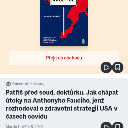
Přejít do obchodu
Komentář
•
4
minuty
Patříš před soud, doktůrku. Jak chápat
útoky na Anthonyho Fauciho, jenž
rozhodoval o zdravotní strategii USA v
časech covidu
Martin Uhlíř
•
7. 8. 2026