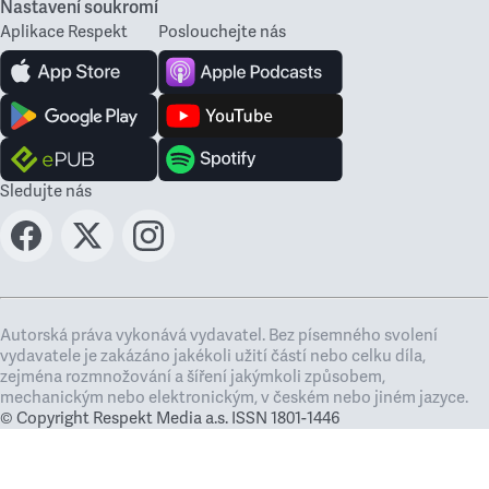
Nastavení soukromí
Aplikace Respekt
Poslouchejte nás
Sledujte nás
Autorská práva vykonává vydavatel. Bez písemného svolení
vydavatele je zakázáno jakékoli užití částí nebo celku díla,
zejména rozmnožování a šíření jakýmkoli způsobem,
mechanickým nebo elektronickým, v českém nebo jiném jazyce.
© Copyright Respekt Media a.s. ISSN 1801-1446