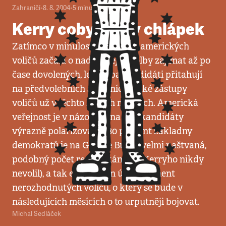
Zahraničí
•
8. 8. 2004
•
5
minut
Kerry coby drsný chlápek
Zatímco v minulosti se většina amerických
voličů začala o nadcházející volby zajímat až po
čase dovolených, letos oba kandidáti přitahují
na předvolebních setkáních velké zástupy
voličů už v těchto letních měsících. Americká
veřejnost je v názorech na oba kandidáty
výrazně polarizovaná (80 procent základny
demokratů je na George Bushe velmi naštvaná,
podobný počet republikánů by Kerryho nikdy
nevolil), a tak existuje jen úzký segment
nerozhodnutých voličů, o který se bude v
následujících měsících o to urputněji bojovat.
Michal Sedláček