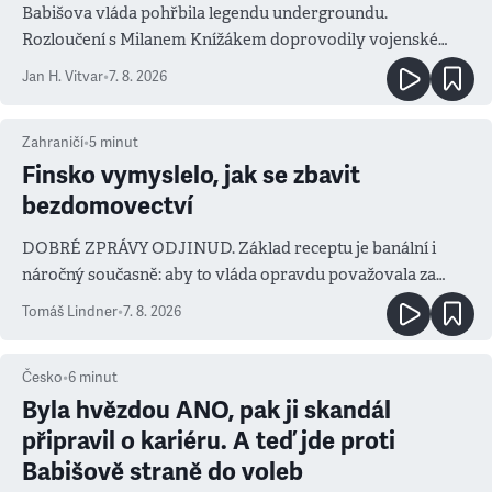
Babišova vláda pohřbila legendu undergroundu.
Rozloučení s Milanem Knížákem doprovodily vojenské
salvy i kritika pokrokářů
Jan H. Vitvar
•
7. 8. 2026
Zahraničí
•
5
minut
Finsko vymyslelo, jak se zbavit
bezdomovectví
DOBRÉ ZPRÁVY ODJINUD. Základ receptu je banální i
náročný současně: aby to vláda opravdu považovala za
prioritu
Tomáš Lindner
•
7. 8. 2026
Česko
•
6
minut
Byla hvězdou ANO, pak ji skandál
připravil o kariéru. A teď jde proti
Babišově straně do voleb