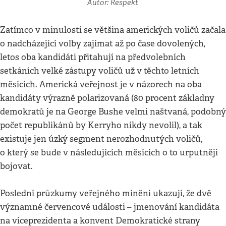
Autor: Respekt
Zatímco v minulosti se většina amerických voličů začala
o nadcházející volby zajímat až po čase dovolených,
letos oba kandidáti přitahují na předvolebních
setkáních velké zástupy voličů už v těchto letních
měsících. Americká veřejnost je v názorech na oba
kandidáty výrazně polarizovaná (80 procent základny
demokratů je na George Bushe velmi naštvaná, podobný
počet republikánů by Kerryho nikdy nevolil), a tak
existuje jen úzký segment nerozhodnutých voličů,
o který se bude v následujících měsících o to urputněji
bojovat.
Poslední průzkumy veřejného mínění ukazují, že dvě
významné červencové události – jmenování kandidáta
na viceprezidenta a konvent Demokratické strany