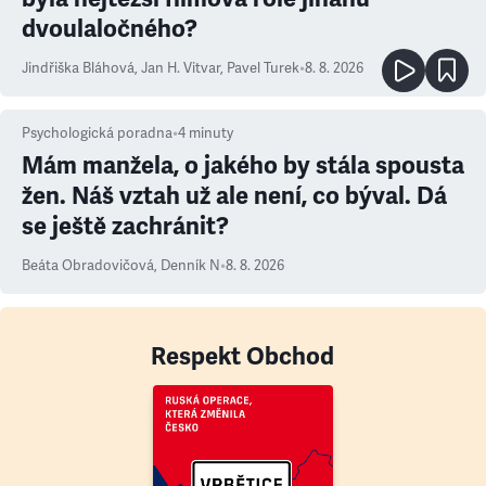
dvoulaločného?
Jindřiška Bláhová
,
Jan H. Vitvar
,
Pavel Turek
•
8. 8. 2026
Psychologická poradna
•
4
minuty
Mám manžela, o jakého by stála spousta
žen. Náš vztah už ale není, co býval. Dá
se ještě zachránit?
Beáta Obradovičová
,
Denník N
•
8. 8. 2026
Respekt Obchod