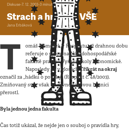
Diskuse
•
7. 12. 2003
•
3
minuty
Strach a hnus na VŠE
Jana Erbáková
T
omáš Němeček v Respektu už drahnou dobu
referuje o sporu na Národohospodářské
fakultě pražské Vysoké školy ekonomické.
Třikrát na okraj
Naposledy jej v glosách
označil za „hádku o poučky“ (Respekt č. 48/2003).
Zmiňovaný svár však už dávno takovou hranici
přerostl.
Byla jednou jedna fakulta
Čas totiž ukázal, že nejde jen o souboj o pravidla hry,