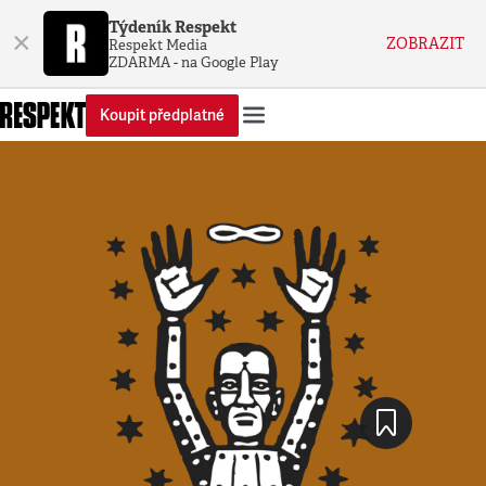
Týdeník Respekt
×
ZOBRAZIT
Respekt Media
ZDARMA - na Google Play
Koupit předplatné