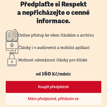
Předplaťte si Respekt
a nepřicházejte o cenné
informace.
Online přístup ke všem článkům a archivu
Články i v audioverzi a mobilní aplikaci
Možnost odemknout články pro blízké
160
od
Kč/měsíc
Koupit předplatné
Mám předplatné, přihlásím se