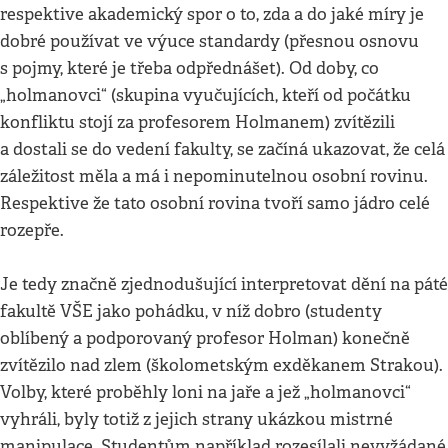
respektive akademický spor o to, zda a do jaké míry je
dobré používat ve výuce standardy (přesnou osnovu
s pojmy, které je třeba odpřednášet). Od doby, co
„holmanovci“ (skupina vyučujících, kteří od počátku
konfliktu stojí za profesorem Holmanem) zvítězili
a dostali se do vedení fakulty, se začíná ukazovat, že celá
záležitost měla a má i nepominutelnou osobní rovinu.
Respektive že tato osobní rovina tvoří samo jádro celé
rozepře.
Je tedy značně zjednodušující interpretovat dění na páté
fakultě VŠE jako pohádku, v níž dobro (studenty
oblíbený a podporovaný profesor Holman) konečně
zvítězilo nad zlem (školometským exděkanem Strakou).
Volby, které proběhly loni na jaře a jež „holmanovci“
vyhráli, byly totiž z jejich strany ukázkou mistrné
manipulace. Studentům například rozesílali nevyžádané