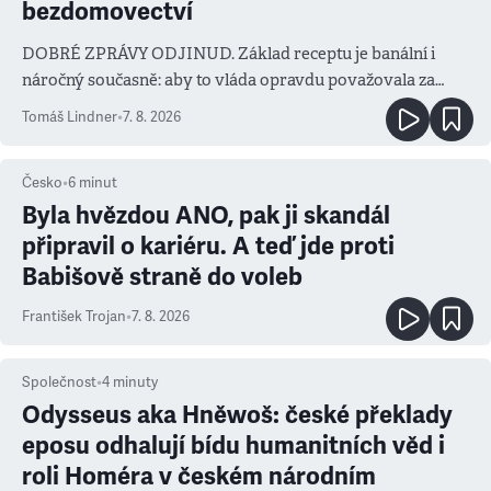
bezdomovectví
DOBRÉ ZPRÁVY ODJINUD. Základ receptu je banální i
náročný současně: aby to vláda opravdu považovala za
prioritu
Tomáš Lindner
•
7. 8. 2026
Česko
•
6
minut
Byla hvězdou ANO, pak ji skandál
připravil o kariéru. A teď jde proti
Babišově straně do voleb
František Trojan
•
7. 8. 2026
Společnost
•
4
minuty
Odysseus aka Hněwoš: české překlady
eposu odhalují bídu humanitních věd i
roli Homéra v českém národním