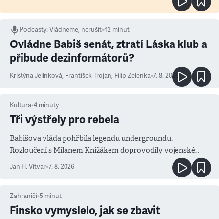
Podcasty
:
Vládneme, nerušit
•
42 minut
Ovládne Babiš senát, ztratí Láska klub a
přibude dezinformátorů?
Kristýna Jelínková
,
František Trojan
,
Filip Zelenka
•
7. 8. 2026
Kultura
•
4
minuty
Tři výstřely pro rebela
Babišova vláda pohřbila legendu undergroundu.
Rozloučení s Milanem Knížákem doprovodily vojenské
salvy i kritika pokrokářů
Jan H. Vitvar
•
7. 8. 2026
Zahraničí
•
5
minut
Finsko vymyslelo, jak se zbavit