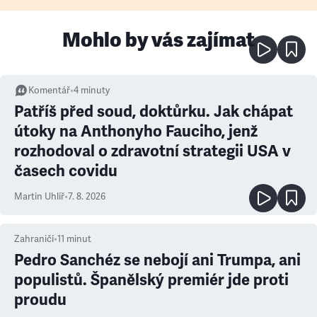
Mohlo by vás zajímat
Komentář
•
4
minuty
Patříš před soud, doktůrku. Jak chápat
útoky na Anthonyho Fauciho, jenž
rozhodoval o zdravotní strategii USA v
časech covidu
Martin Uhlíř
•
7. 8. 2026
Zahraničí
•
11
minut
Pedro Sanchéz se nebojí ani Trumpa, ani
populistů. Španělský premiér jde proti
proudu