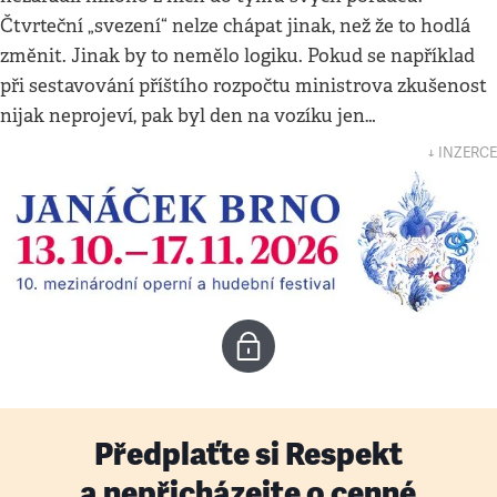
Čtvrteční „svezení“ nelze chápat jinak, než že to hodlá
změnit. Jinak by to nemělo logiku. Pokud se například
při sestavování příštího rozpočtu ministrova zkušenost
nijak neprojeví, pak byl den na vozíku jen…
↓ INZERCE
Předplaťte si Respekt
a nepřicházejte o cenné