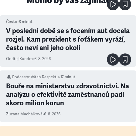
Mohlo by vás zajímat
Česko
•
8
minut
V poslední době se s focením aut docela
rozjel. Kam prezident s foťákem vyráží,
často neví ani jeho okolí
Ondřej Kundra
•
6. 8. 2026
Podcasty
:
Výtah Respektu
•
17 minut
Bouře na ministerstvu zdravotnictví. Na
analýzu o efektivitě zaměstnanců padl
skoro milion korun
Zuzana Machálková
•
6. 8. 2026