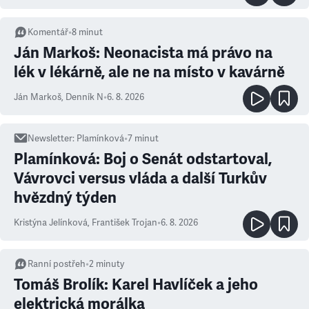
Komentář
•
8
minut
Ján Markoš: Neonacista má právo na
lék v lékárně, ale ne na místo v kavárně
Ján Markoš
,
Denník N
•
6. 8. 2026
Newsletter
:
Plamínková
•
7
minut
Plamínková: Boj o Senát odstartoval,
Vávrovci versus vláda a další Turkův
hvězdný týden
Kristýna Jelínková
,
František Trojan
•
6. 8. 2026
Ranní postřeh
•
2
minuty
Tomáš Brolík: Karel Havlíček a jeho
elektrická morálka