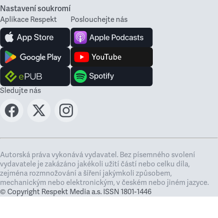
Nastavení soukromí
Aplikace Respekt
Poslouchejte nás
Sledujte nás
Autorská práva vykonává vydavatel. Bez písemného svolení
vydavatele je zakázáno jakékoli užití částí nebo celku díla,
zejména rozmnožování a šíření jakýmkoli způsobem,
mechanickým nebo elektronickým, v českém nebo jiném jazyce.
© Copyright Respekt Media a.s. ISSN 1801-1446