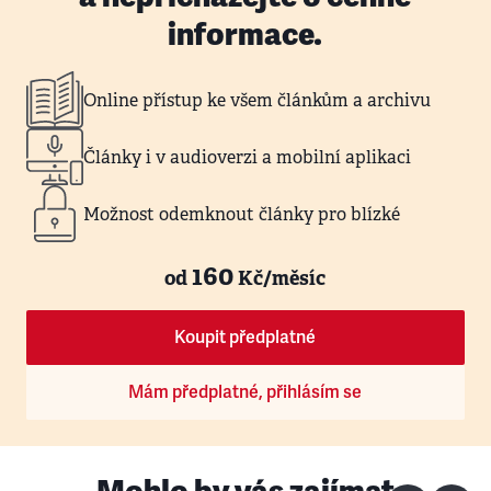
informace.
Online přístup ke všem článkům a archivu
Články i v audioverzi a mobilní aplikaci
Možnost odemknout články pro blízké
160
od
Kč/měsíc
Koupit předplatné
Mám předplatné, přihlásím se