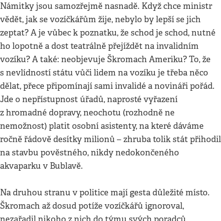
Námitky jsou samozřejmě nasnadě. Když chce ministr
vědět, jak se vozíčkářům žije, nebylo by lepší se jich
zeptat? A je vůbec k poznatku, že schod je schod, nutné
ho lopotně a dost teatrálně přejíždět na invalidním
vozíku? A také: neobjevuje Škromach Ameriku? To, že
s nevlídností státu vůči lidem na vozíku je třeba něco
dělat, přece připomínají sami invalidé a novináři pořád.
Jde o nepřístupnost úřadů, naprosté vyřazení
z hromadné dopravy, neochotu (rozhodně ne
nemožnost) platit osobní asistenty, na které dáváme
ročně řádově desítky milionů – zhruba tolik stát přihodil
na stavbu pověstného, nikdy nedokončeného
akvaparku v Bublavě.
Na druhou stranu v politice mají gesta důležité místo.
Škromach až dosud potíže vozíčkářů ignoroval,
nezařadil nikoho z nich do týmu svých poradců.