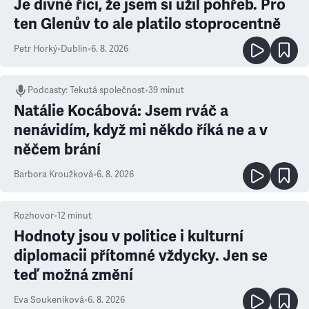
Je divné říci, že jsem si užil pohřeb. Pro
ten Glenův to ale platilo stoprocentně
Petr Horký
•
Dublin
•
6. 8. 2026
Podcasty
:
Tekutá společnost
•
39 minut
Natálie Kocábová: Jsem rváč a
nenávidím, když mi někdo říká ne a v
něčem brání
Barbora Kroužková
•
6. 8. 2026
Rozhovor
•
12
minut
Hodnoty jsou v politice i kulturní
diplomacii přítomné vždycky. Jen se
teď možná změní
Eva Soukeníková
•
6. 8. 2026