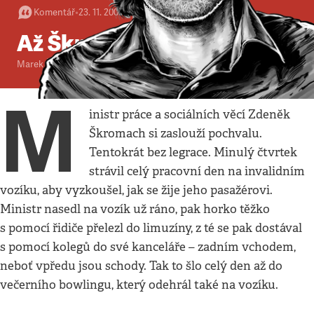
Komentář
•
23. 11. 2003
•
2
minuty
Až Škromach vstane
Marek Švehla
M
inistr práce a sociálních věcí Zdeněk
Škromach si zaslouží pochvalu.
Tentokrát bez legrace. Minulý čtvrtek
strávil celý pracovní den na invalidním
vozíku, aby vyzkoušel, jak se žije jeho pasažérovi.
Ministr nasedl na vozík už ráno, pak horko těžko
s pomocí řidiče přelezl do limuzíny, z té se pak dostával
s pomocí kolegů do své kanceláře – zadním vchodem,
neboť vpředu jsou schody. Tak to šlo celý den až do
večerního bowlingu, který odehrál také na vozíku.