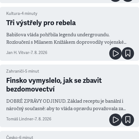
Kultura
•
4
minuty
Tři výstřely pro rebela
Babišova vláda pohřbila legendu undergroundu.
Rozloučení s Milanem Knížákem doprovodily vojenské
salvy i kritika pokrokářů
Jan H. Vitvar
•
7. 8. 2026
Zahraničí
•
5
minut
Finsko vymyslelo, jak se zbavit
bezdomovectví
DOBRÉ ZPRÁVY ODJINUD. Základ receptu je banální i
náročný současně: aby to vláda opravdu považovala za
prioritu
Tomáš Lindner
•
7. 8. 2026
Česko
•
6
minut