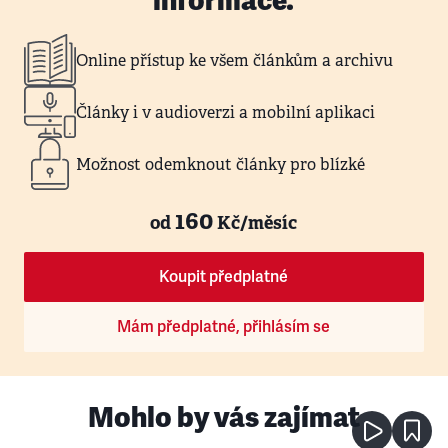
informace.
Online přístup ke všem článkům a archivu
Články i v audioverzi a mobilní aplikaci
Možnost odemknout články pro blízké
160
od
Kč/měsíc
Koupit předplatné
Mám předplatné, přihlásím se
Mohlo by vás zajímat