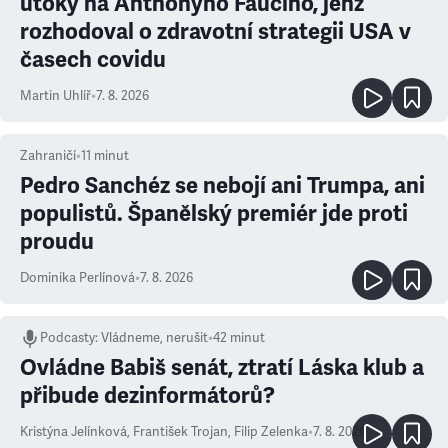
útoky na Anthonyho Fauciho, jenž
rozhodoval o zdravotní strategii USA v
časech covidu
Martin Uhlíř
•
7. 8. 2026
Zahraničí
•
11
minut
Pedro Sanchéz se nebojí ani Trumpa, ani
populistů. Španělský premiér jde proti
proudu
Dominika Perlínová
•
7. 8. 2026
Podcasty
:
Vládneme, nerušit
•
42 minut
Ovládne Babiš senát, ztratí Láska klub a
přibude dezinformátorů?
Kristýna Jelínková
,
František Trojan
,
Filip Zelenka
•
7. 8. 2026