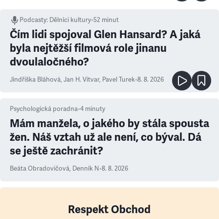
Podcasty
:
Dělníci kultury
•
52 minut
Čím lidi spojoval Glen Hansard? A jaká
byla nejtěžší filmová role jinanu
dvoulaločného?
Jindřiška Bláhová
,
Jan H. Vitvar
,
Pavel Turek
•
8. 8. 2026
Psychologická poradna
•
4
minuty
Mám manžela, o jakého by stála spousta
žen. Náš vztah už ale není, co býval. Dá
se ještě zachránit?
Beáta Obradovičová
,
Denník N
•
8. 8. 2026
Respekt Obchod