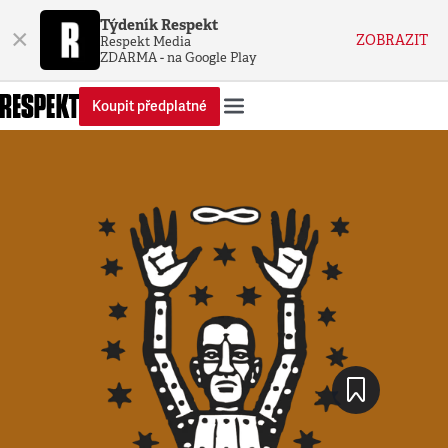
Týdeník Respekt
×
ZOBRAZIT
Respekt Media
ZDARMA - na Google Play
Koupit předplatné