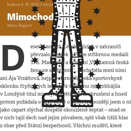
Kultura
•
5. 10. 2003
•
3
minuty
Mimochodem
Viktor Šlajchrt
D
eset slavných Češek žijících v zahraničí
převzalo v pátek v Praze stříbrnou medaili
T. G. Masaryka a ocenění „Významná česká
žena ve světě 2003“. Nechyběla mezi nimi
ani Ája Vrzáňová, nejpopulárnější česká sportovkyně
sklonku čtyřicátých let, která v březnu 1950 obhájila
v Londýně titul mistryně světa v krasobruslení a hned
potom požádala o azyl. Ještě o deset let později jsem o ní
jako capart slýchal dospělé okouzleně šeptat – snad se
v nich tajil dech nad jejím půvabem, spíš však tišili hlas
z obav před Státní bezpečností. Všichni mužští, které