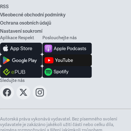
RSS
Všeobecné obchodní podmínky
Ochrana osobních údajů
Nastavení soukromí
Aplikace Respekt
Poslouchejte nás
Sledujte nás
Autorská práva vykonává vydavatel. Bez písemného svolení
vydavatele je zakázáno jakékoli užití částí nebo celku díla,
zejména rozmnožování a šíření jakýmkoli způsobem,