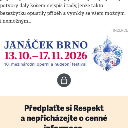
potvory daly košem nejspíš i tady, jenže takto
bezezbytku opustily příběh a vymkly se všem možným
i nemožným…
↓ INZERCE
Předplaťte si Respekt
a nepřicházejte o cenné