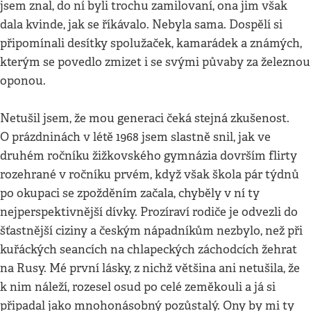
jsem znal, do ní byli trochu zamilovaní, ona jim však
dala kvinde, jak se říkávalo. Nebyla sama. Dospělí si
připomínali desítky spolužaček, kamarádek a známých,
kterým se povedlo zmizet i se svými půvaby za železnou
oponou.
Netušil jsem, že mou generaci čeká stejná zkušenost.
O prázdninách v létě 1968 jsem slastně snil, jak ve
druhém ročníku žižkovského gymnázia dovrším flirty
rozehrané v ročníku prvém, když však škola pár týdnů
po okupaci se zpožděním začala, chyběly v ní ty
nejperspektivnější dívky. Prozíraví rodiče je odvezli do
šťastnější ciziny a českým nápadníkům nezbylo, než při
kuřáckých seancích na chlapeckých záchodcích žehrat
na Rusy. Mé první lásky, z nichž většina ani netušila, že
k nim náleží, rozesel osud po celé zeměkouli a já si
připadal jako mnohonásobný pozůstalý. Ony by mi ty