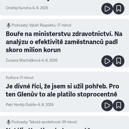
Ondřej Kundra
•
6. 8. 2026
Podcasty
:
Výtah Respektu
•
17 minut
Bouře na ministerstvu zdravotnictví. Na
analýzu o efektivitě zaměstnanců padl
skoro milion korun
Zuzana Machálková
•
6. 8. 2026
Kultura
•
11
minut
Je divné říci, že jsem si užil pohřeb. Pro
ten Glenův to ale platilo stoprocentně
Petr Horký
•
Dublin
•
6. 8. 2026
Podcasty
:
Tekutá společnost
•
39 minut