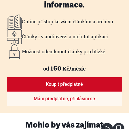
informace.
Online přístup ke všem článkům a archivu
Články i v audioverzi a mobilní aplikaci
Možnost odemknout články pro blízké
160
od
Kč/měsíc
Koupit předplatné
Mám předplatné, přihlásím se
Mohlo by vás zajímat