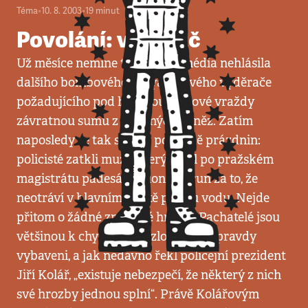
Téma
•
10. 8. 2003
•
19
minut
Povolání: vyděrač
Už měsíce nemine týden, aby média nehlásila
dalšího bombového či kyanidového vyděrače
požadujícího pod hrozbou masové vraždy
závratnou sumu z veřejných peněz. Zatím
naposledy se tak stalo v polovině prázdnin:
policisté zatkli muže, který chtěl po pražském
magistrátu padesát milionů korun za to, že
neotráví v hlavním městě pitnou vodu. Nejde
přitom o žádné znuděné hrátky. Pachatelé jsou
většinou k chystanému zločinu doopravdy
vybaveni, a jak nedávno řekl policejní prezident
Jiří Kolář, „existuje nebezpečí, že některý z nich
své hrozby jednou splní“. Právě Kolářovým