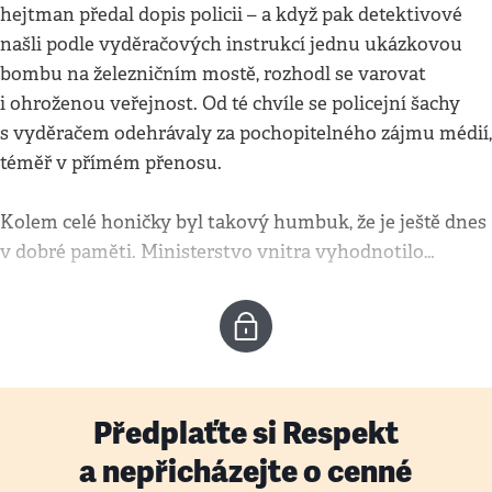
hejtman předal dopis policii – a když pak detektivové
našli podle vyděračových instrukcí jednu ukázkovou
bombu na železničním mostě, rozhodl se varovat
i ohroženou veřejnost. Od té chvíle se policejní šachy
s vyděračem odehrávaly za pochopitelného zájmu médií,
téměř v přímém přenosu.
Kolem celé honičky byl takový humbuk, že je ještě dnes
v dobré paměti. Ministerstvo vnitra vyhodnotilo…
Předplaťte si Respekt
a nepřicházejte o cenné