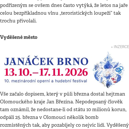
podřízeným se ovšem dnes často vytýká, že letos na jaře
celou bezpříkladnou vlnu „teroristických loupeží“ tak
trochu přivolali.
Vyděšené město
↓ INZERCE
Vše začalo dopisem, který v půli března dostal hejtman
Olomouckého kraje Jan Březina. Nepodepsaný člověk
tam oznámil, že nedostane-li od státu 10 milionů korun,
odpálí 25. března v Olomouci několik bomb
rozmístěných tak, aby pozabíjely co nejvíc lidí. Vyděšený