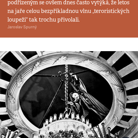
podřízeným se ovšem dnes často vytýká, že letos
na jaře celou bezpříkladnou vlnu „teroristických
loupeží“ tak trochu přivolali.
Jaroslav Spurný