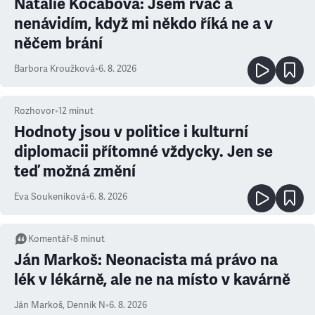
Natálie Kocábová: Jsem rváč a
nenávidím, když mi někdo říká ne a v
něčem brání
Barbora Kroužková
•
6. 8. 2026
Rozhovor
•
12
minut
Hodnoty jsou v politice i kulturní
diplomacii přítomné vždycky. Jen se
teď možná změní
Eva Soukeníková
•
6. 8. 2026
Komentář
•
8
minut
Ján Markoš: Neonacista má právo na
lék v lékárně, ale ne na místo v kavárně
Ján Markoš
,
Denník N
•
6. 8. 2026