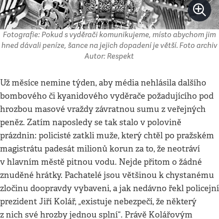
Fotografie: Pokud s vyděrači komunikujeme, místo abychom jim
hned dávali peníze, šance na jejich dopadení je větší. Foto archiv
Autor: Respekt
Už měsíce nemine týden, aby média nehlásila dalšího
bombového či kyanidového vyděrače požadujícího pod
hrozbou masové vraždy závratnou sumu z veřejných
peněz. Zatím naposledy se tak stalo v polovině
prázdnin: policisté zatkli muže, který chtěl po pražském
magistrátu padesát milionů korun za to, že neotráví
v hlavním městě pitnou vodu. Nejde přitom o žádné
znuděné hrátky. Pachatelé jsou většinou k chystanému
zločinu doopravdy vybaveni, a jak nedávno řekl policejní
prezident Jiří Kolář, „existuje nebezpečí, že některý
z nich své hrozby jednou splní“. Právě Kolářovým