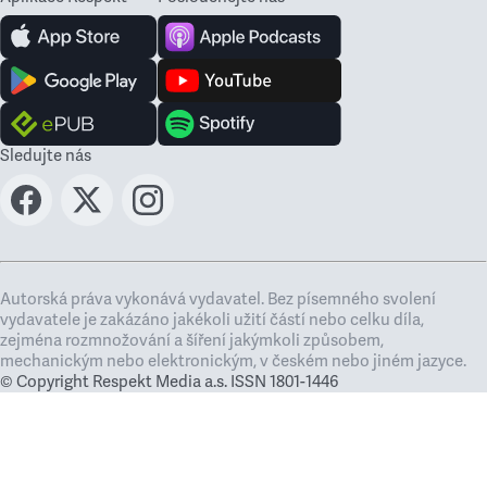
Sledujte nás
Autorská práva vykonává vydavatel. Bez písemného svolení
vydavatele je zakázáno jakékoli užití částí nebo celku díla,
zejména rozmnožování a šíření jakýmkoli způsobem,
mechanickým nebo elektronickým, v českém nebo jiném jazyce.
© Copyright Respekt Media a.s. ISSN 1801-1446