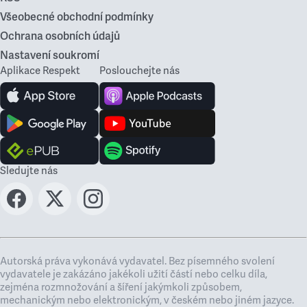
Všeobecné obchodní podmínky
Ochrana osobních údajů
Nastavení soukromí
Aplikace Respekt
Poslouchejte nás
Sledujte nás
Autorská práva vykonává vydavatel. Bez písemného svolení
vydavatele je zakázáno jakékoli užití částí nebo celku díla,
zejména rozmnožování a šíření jakýmkoli způsobem,
mechanickým nebo elektronickým, v českém nebo jiném jazyce.