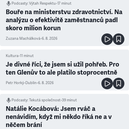
Podcasty
:
Výtah Respektu
•
17 minut
Bouře na ministerstvu zdravotnictví. Na
analýzu o efektivitě zaměstnanců padl
skoro milion korun
Zuzana Machálková
•
6. 8. 2026
Kultura
•
11
minut
Je divné říci, že jsem si užil pohřeb. Pro
ten Glenův to ale platilo stoprocentně
Petr Horký
•
Dublin
•
6. 8. 2026
Podcasty
:
Tekutá společnost
•
39 minut
Natálie Kocábová: Jsem rváč a
nenávidím, když mi někdo říká ne a v
něčem brání