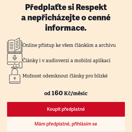
Předplaťte si Respekt
a nepřicházejte o cenné
informace.
Online přístup ke všem článkům a archivu
Články i v audioverzi a mobilní aplikaci
Možnost odemknout články pro blízké
160
od
Kč/měsíc
Koupit předplatné
Mám předplatné, přihlásím se