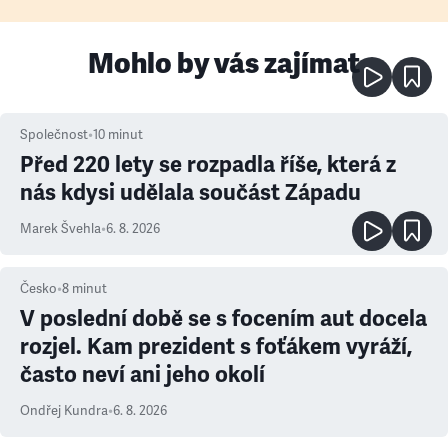
Mohlo by vás zajímat
Společnost
•
10
minut
Před 220 lety se rozpadla říše, která z
nás kdysi udělala součást Západu
Marek Švehla
•
6. 8. 2026
Česko
•
8
minut
V poslední době se s focením aut docela
rozjel. Kam prezident s foťákem vyráží,
často neví ani jeho okolí
Ondřej Kundra
•
6. 8. 2026