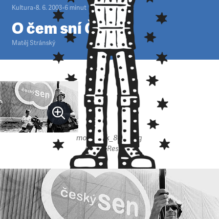
Kultura
•
8. 6. 2003
•
6
minut
O čem sní Češi
Matěj Stránský
mobrazek_809.jpeg
Autor: Respekt