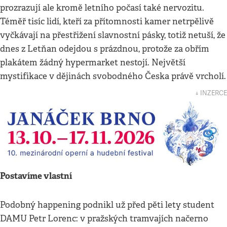
prozrazují ale kromě letního počasí také nervozitu.
Téměř tisíc lidí, kteří za přítomnosti kamer netrpělivě
vyčkávají na přestřižení slavnostní pásky, totiž netuší, že
dnes z Letňan odejdou s prázdnou, protože za obřím
plakátem žádný hypermarket nestojí. Největší
mystifikace v dějinách svobodného Česka právě vrcholí.
↓ INZERCE
Postavíme vlastní
Podobný happening podnikl už před pěti lety student
DAMU Petr Lorenc: v pražských tramvajích načerno