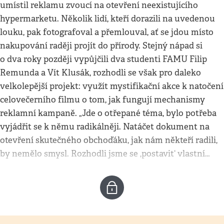
umístil reklamu zvoucí na otevření neexistujícího
hypermarketu. Několik lidí, kteří dorazili na uvedenou
louku, pak fotografoval a přemlouval, ať se jdou místo
nakupování raději projít do přírody. Stejný nápad si
o dva roky později vypůjčili dva studenti FAMU Filip
Remunda a Vít Klusák, rozhodli se však pro daleko
velkolepější projekt: využít mystifikační akce k natočení
celovečerního filmu o tom, jak fungují mechanismy
reklamní kampaně. „Jde o otřepané téma, bylo potřeba
vyjádřit se k němu radikálněji. Natáčet dokument na
otevření skutečného obchoďáku, jak nám někteří radili,
by nemělo smysl. Rozhodli jsme se ,postavit‘ vlastní…