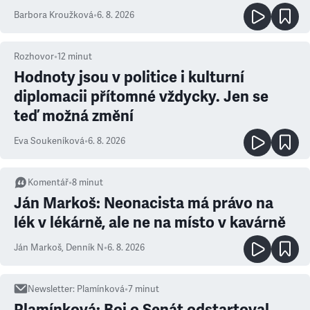
Barbora Kroužková
•
6. 8. 2026
Rozhovor
•
12
minut
Hodnoty jsou v politice i kulturní
diplomacii přítomné vždycky. Jen se
teď možná změní
Eva Soukeníková
•
6. 8. 2026
Komentář
•
8
minut
Ján Markoš: Neonacista má právo na
lék v lékárně, ale ne na místo v kavárně
Ján Markoš
,
Denník N
•
6. 8. 2026
Newsletter
:
Plamínková
•
7
minut
Plamínková: Boj o Senát odstartoval,