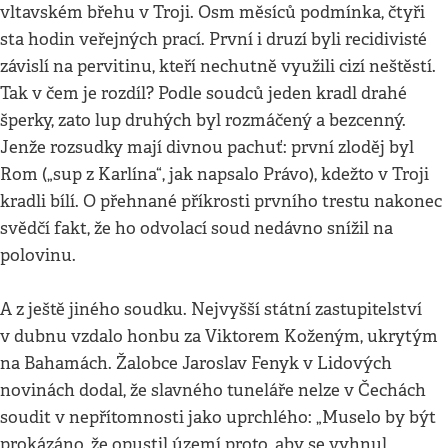
vltavském břehu v Troji. Osm měsíců podmínka, čtyři
sta hodin veřejných prací. První i druzí byli recidivisté
závislí na pervitinu, kteří nechutně využili cizí neštěstí.
Tak v čem je rozdíl? Podle soudců jeden kradl drahé
šperky, zato lup druhých byl rozmáčený a bezcenný.
Jenže rozsudky mají divnou pachuť: první zloděj byl
Rom („sup z Karlína“, jak napsalo Právo), kdežto v Troji
kradli bílí. O přehnané příkrosti prvního trestu nakonec
svědčí fakt, že ho odvolací soud nedávno snížil na
polovinu.
A z ještě jiného soudku. Nejvyšší státní zastupitelství
v dubnu vzdalo honbu za Viktorem Koženým, ukrytým
na Bahamách. Žalobce Jaroslav Fenyk v Lidových
novinách dodal, že slavného tuneláře nelze v Čechách
soudit v nepřítomnosti jako uprchlého: „Muselo by být
prokázáno, že opustil území proto, aby se vyhnul