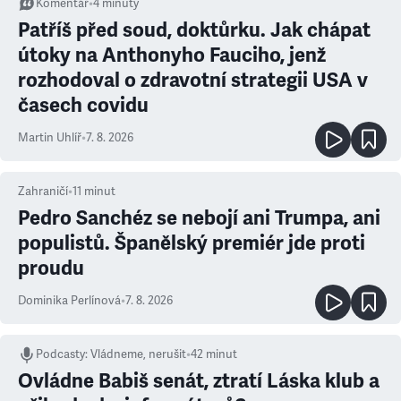
Komentář
•
4
minuty
Patříš před soud, doktůrku. Jak chápat
útoky na Anthonyho Fauciho, jenž
rozhodoval o zdravotní strategii USA v
časech covidu
Martin Uhlíř
•
7. 8. 2026
Zahraničí
•
11
minut
Pedro Sanchéz se nebojí ani Trumpa, ani
populistů. Španělský premiér jde proti
proudu
Dominika Perlínová
•
7. 8. 2026
Podcasty
:
Vládneme, nerušit
•
42 minut
Ovládne Babiš senát, ztratí Láska klub a