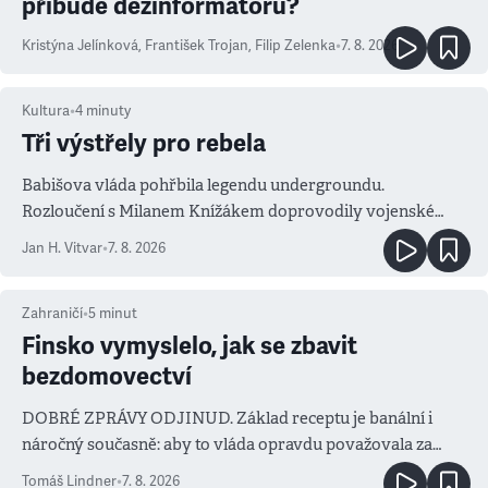
přibude dezinformátorů?
Kristýna Jelínková
,
František Trojan
,
Filip Zelenka
•
7. 8. 2026
Kultura
•
4
minuty
Tři výstřely pro rebela
Babišova vláda pohřbila legendu undergroundu.
Rozloučení s Milanem Knížákem doprovodily vojenské
salvy i kritika pokrokářů
Jan H. Vitvar
•
7. 8. 2026
Zahraničí
•
5
minut
Finsko vymyslelo, jak se zbavit
bezdomovectví
DOBRÉ ZPRÁVY ODJINUD. Základ receptu je banální i
náročný současně: aby to vláda opravdu považovala za
prioritu
Tomáš Lindner
•
7. 8. 2026