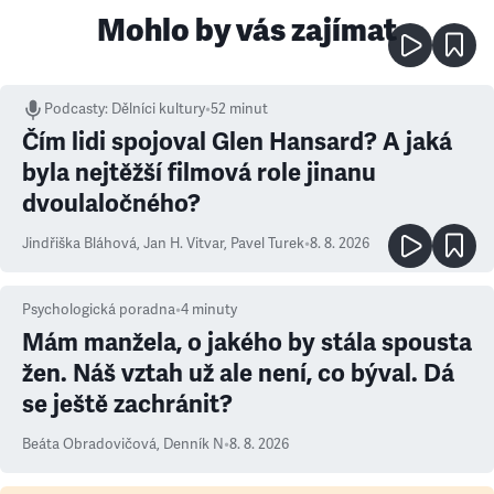
Mohlo by vás zajímat
Podcasty
:
Dělníci kultury
•
52 minut
Čím lidi spojoval Glen Hansard? A jaká
byla nejtěžší filmová role jinanu
dvoulaločného?
Jindřiška Bláhová
,
Jan H. Vitvar
,
Pavel Turek
•
8. 8. 2026
Psychologická poradna
•
4
minuty
Mám manžela, o jakého by stála spousta
žen. Náš vztah už ale není, co býval. Dá
se ještě zachránit?
Beáta Obradovičová
,
Denník N
•
8. 8. 2026