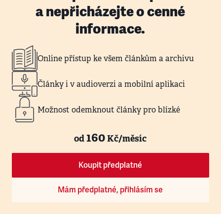
a nepřicházejte o cenné
informace.
Online přístup ke všem článkům a archivu
Články i v audioverzi a mobilní aplikaci
Možnost odemknout články pro blízké
160
od
Kč/měsíc
Koupit předplatné
Mám předplatné, přihlásím se