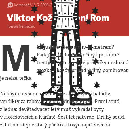
Komentář
•
11. 5. 2003
•
2
minuty
Viktor Kožený není Rom
Tomáš Němeček
M
ěří justice všem stejným metrem?
Padají za podobné zločiny i podobné
tresty? Pro tuzemské právníky neslušná
otázka – každý případ je jiný, poměřovat
je nelze, tečka.
Nedávno ovšem možnost ke srovnávání nabídly
verdikty za rabování v povodňové Praze. První soud,
z ledna: devětadvacetiletý muž vykrádal byty
v Holešovicích a Karlíně. Šest let natvrdo. Druhý soud,
z dubna: stejně starý pár kradl osychající věci na